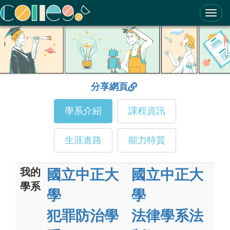
ColleGo! 大學選才與高中育才輔助系統
分享網頁
學系介紹
課程資訊
生涯進路
能力特質
我的
國立中正大
國立中正大
學系
學
學
犯罪防治學
法律學系法