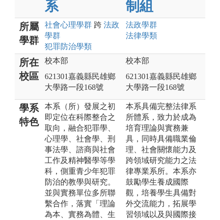
系
制組
社會心理
學群
跨
法政
法政
學群
所屬
學群
法律
學類
學群
犯罪防治
學類
校本部
校本部
所在
校區
621301嘉義縣民雄鄉
621301嘉義縣民雄鄉
大學路一段168號
大學路一段168號
本系（所）發展之初
本系具備完整法律系
學系
即定位在科際整合之
所體系，致力於成為
特色
取向，融合犯罪學、
培育理論與實務兼
心理學、社會學、刑
具，同時具備職業倫
事法學、諮商與社會
理、社會關懷能力及
工作及精神醫學等學
跨領域研究能力之法
科，側重青少年犯罪
律專業系所。本系亦
防治的教學與研究。
鼓勵學生養成國際
並與實務單位多所聯
觀，培養學生具備對
繫合作，落實「理論
外交流能力，拓展學
為本、實務為體、生
習領域以及與國際接