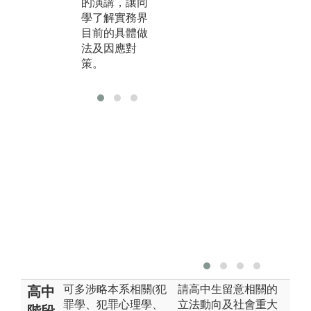
的演講，讓同
獨
學了解實務界
研
目前的具體做
面
法及因應對
析
策。
研
可多涉略本系相關(犯
請高中生留意相關的
高中
罪學、犯罪心理學、
立法動向及社會重大
階段