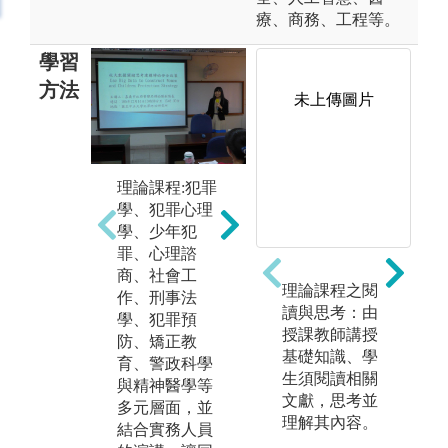
療、商務、工程等。
學習
方法
未上傳圖片
大學部課程之
規劃，除正規
理論課程:犯罪
課程外，並結
學、犯罪心理
合課外教學
學、少年犯
（如參觀警察
罪、心理諮
局、監獄、法
商、社會工
院或少年矯正
理論課程之閱
社
作、刑事法
學校等）與實
讀與思考：由
論
學、犯罪預
習，以求課程
授課教師講授
科
防、矯正教
更為創新及活
基礎知識、學
研
育、警政科學
潑，切合犯罪
生須閱讀相關
方
與精神醫學等
防治實務工作
文獻，思考並
概
多元層面，並
之需求。
理解其內容。
方
結合實務人員
學