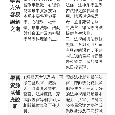
學習
習刑事鑑識、心理側
法條：法律系學生學
方法
寫等刑事實務技術，
習法律之解釋與適
容易
本系主要學習犯罪
用、體系與邏輯思
誤解
學、心理學、社會
考，並非死背法條。
學、刑事法學、諮商
司法官、律師等考試
之處
與社會工作及精神醫
提供考生法條。
學等學科理論為主。
二、法學組與法制組
無異：各組別可互選
有興趣的課程，不致
因組別的差異而影響
未來發展、參加國考
或日後表現。
1.經國家考試及格，可
讀好法律就能勝任法
學習
擔任監獄官、觀護
官、律師或公務員等
資源
人、調查員及警察、
職務嗎？不一定，好
或補
警官、法律廉政、家
的法律學識只是基本
充說
事調查官等刑事司法
能力，法官、律師或
相關單位專業工作人
公務員承辦之案件或
明
員。
業務常涉及不同領域