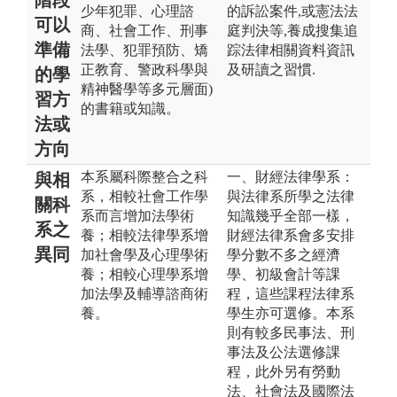
少年犯罪、心理諮
的訴訟案件,或憲法法
可以
商、社會工作、刑事
庭判決等,養成搜集追
準備
法學、犯罪預防、矯
踪法律相關資料資訊
正教育、警政科學與
及研讀之習慣.
的學
精神醫學等多元層面)
習方
的書籍或知識。
法或
方向
本系屬科際整合之科
一、財經法律學系：
與相
系，相較社會工作學
與法律系所學之法律
關科
系而言增加法學術
知識幾乎全部一樣，
系之
養；相較法律學系增
財經法律系會多安排
異同
加社會學及心理學術
學分數不多之經濟
養；相較心理學系增
學、初級會計等課
加法學及輔導諮商術
程，這些課程法律系
養。
學生亦可選修。本系
則有較多民事法、刑
事法及公法選修課
程，此外另有勞動
法、社會法及國際法