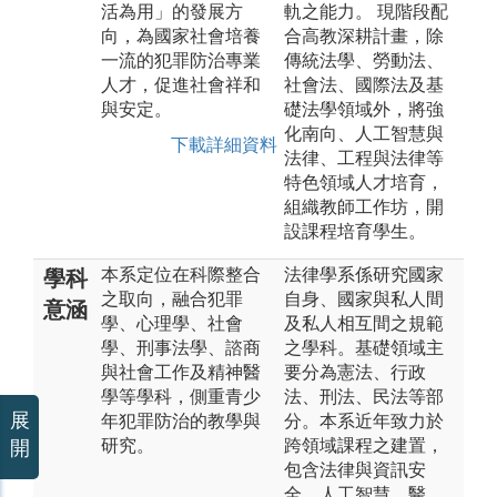
活為用」的發展方
軌之能力。 現階段配
向，為國家社會培養
合高教深耕計畫，除
一流的犯罪防治專業
傳統法學、勞動法、
人才，促進社會祥和
社會法、國際法及基
與安定。
礎法學領域外，將強
化南向、人工智慧與
下載詳細資料
法律、工程與法律等
特色領域人才培育，
組織教師工作坊，開
設課程培育學生。
本系定位在科際整合
法律學系係研究國家
學科
之取向，融合犯罪
自身、國家與私人間
意涵
學、心理學、社會
及私人相互間之規範
學、刑事法學、諮商
之學科。基礎領域主
與社會工作及精神醫
要分為憲法、行政
學等學科，側重青少
法、刑法、民法等部
展
年犯罪防治的教學與
分。本系近年致力於
研究。
跨領域課程之建置，
開
包含法律與資訊安
全、人工智慧、醫