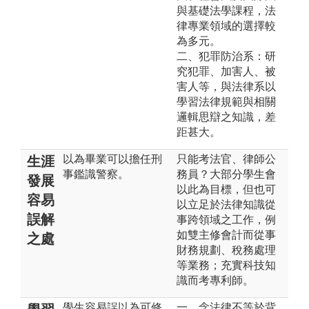
與基礎法學課程，法
律專業領域的選擇較
為多元。
二、犯罪防治系：研
究犯罪、加害人、被
害人等，與法律系以
學習法律規範與相關
邏輯思辯之知識，差
距甚大。
以為畢業可以擔任刑
只能考法官、律師公
生涯
事鑑識警察。
務員？大部分學生會
發展
以此為目標，但也可
容易
以立足於法律知識從
誤解
事跨領域之工作，例
如雙主修會計而從事
之處
財務規劃、稅務處理
等業務；充實科技知
識而考專利師。
學生容易誤以為可修
一、念法律不等於背