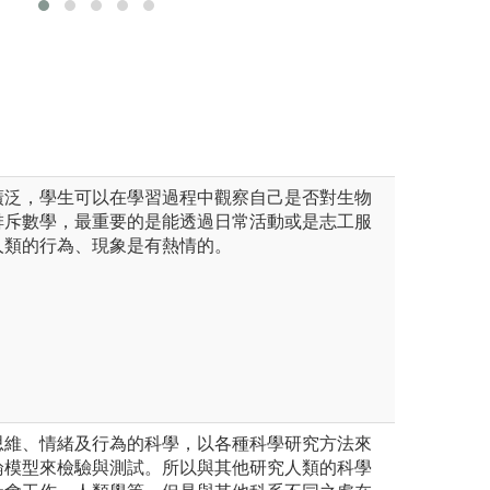
圖解:規劃且實作
直接銜接實際應用。
版權:本系自行拍
論與案例融貫的分析研討
廣泛，學生可以在學習過程中觀察自己是否對生物
排斥數學，最重要的是能透過日常活動或是志工服
人類的行為、現象是有熱情的。
思維、情緒及行為的科學，以各種科學研究方法來
論模型來檢驗與測試。所以與其他研究人類的科學