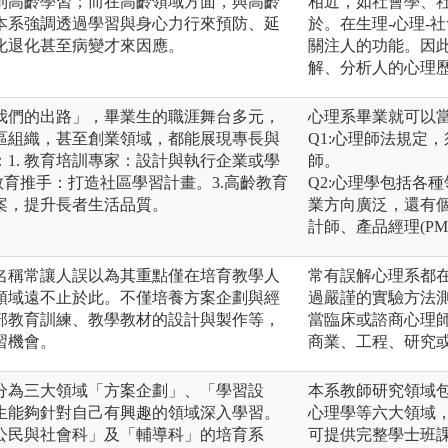
到高齡學習；而在高齡領域方面，與高齡
相近，如社會學、
本系強調透過學習與身心力行來預防、延
於。在生理-心理-
化退化甚至病變才來因應。
關注人的功能。因
解、分析人的心理
我們的出路」，畢業生的職涯舞台多元，
心理系畢業就可以當
區組織，甚至創業領域，都能展現專長與
Q1:心理師法規定
1. 教育培訓專家：設計與執行企業或學
師。
教育推手：打造社區學習計畫。3.高齡教育
Q2:心理學包括各
案，提升長者生活品質。
業方向廣泛，還有個
計師、產品經理(P
名稱常讓人誤以為其重點僅在培育教學人
常有誤解心理系都
領域遠不止於此。不僅培養方案企劃與經
過嚴謹的實驗方法
部教育訓練、教學教材的設計與製作等，
當臨床或諮商心理
習機會。
商業、工程、研究
分為三大領域「方案企劃」、「學習設
本系教師研究領域
生能夠針對自己有興趣的領域深入學習。
心理學等六大領域
公民與社會科」及「輔導科」的培育系
可提供完整學士班