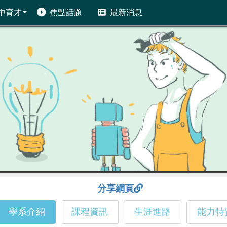
中育才
焦點話題
最新消息
分享網頁
學系介紹
課程資訊
生涯進路
能力特