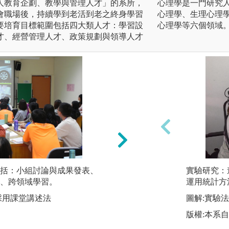
人教育企劃、教學與管理人才」的系所，
心理學是一門研究
會職場後，持續學到老活到老之終身學習
心理學、生理心理
要培育目標範圍包括四大類人才：學習設
心理學等六個領域
才、經營管理人才、政策規劃與領導人才
括：小組討論與成果發表、
小組討論與成果發
實驗研究：
、跨領域學習。
礎，導入個案作為
運用統計方
生進行探討分析，
採用課堂講述法
圖解:實驗法
組織成員參與的跨
版權:本系
如：方案實施與評
析、學習者心理、高齡