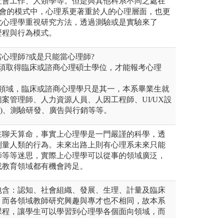
社會工作、人類學等。但是與其他科系不同之處在
社會的模式中，心理系更著重於人的心理層面，也更
此心理學重視研究方法，透過測驗或是實驗來了
歷程與行為模式。
心理師?或是只能當心理師?
，須取得臨床或諮商心理碩士學位，才能報考心理
種領域，臨床或諮商心理學只是其一，本系畢業生就
案管理師、人力資源人員、人因工程師、UI/UX設
M)、測驗研發、廣告與行銷等等。
在聊天算命，事實上心理學是一門嚴謹的科學，透
測量人類的行為。未來出路上則有心理系未來只能
師等等迷思，實際上心理學可以從事的領域廣泛，
或教育領域都有機會跨足。
包含：認知、社會組織、發展、生理、計量及臨床
，而各領域教師研究興趣與專才也不相同，故本系
課程，讓學生可以學習到心理學各個面向領域，而