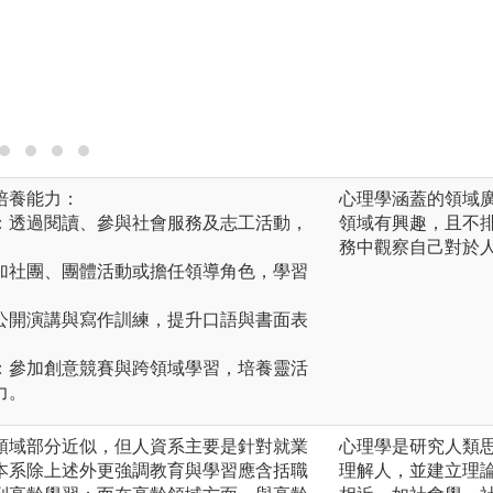
統思考分析學習並
圖解:分組進行理
版權:本系自行拍攝
培養能力：
心理學涵蓋的領域
力：透過閱讀、參與社會服務及志工活動，
領域有興趣，且不
。
務中觀察自己對於
參加社團、團體活動或擔任領導角色，學習
與公開演講與寫作訓練，提升口語與書面表
力：參加創意競賽與跨領域學習，培養靈活
力。
領域部分近似，但人資系主要是針對就業
心理學是研究人類
本系除上述外更強調教育與學習應含括職
理解人，並建立理