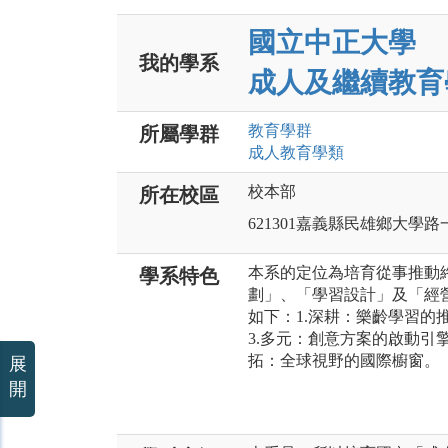
國立中正大學
我的學系
成人及繼續教育
教育
學群
所屬學群
成人教育
學類
校本部
所在校區
621301嘉義縣民雄鄉大學路
本系的定位為培育從事推動
學系特色
劃」、「學習設計」及「經
如下：1.深耕：樂齡學習的
3.多元：創意方案的啟動引擎
拓：全球視野的國際櫥窗。
展
開