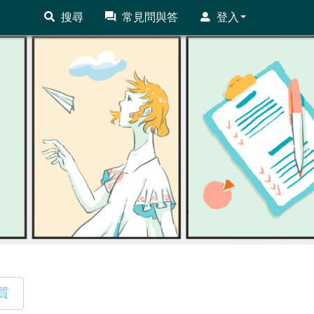
搜尋
常見問與答
登入
質