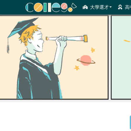
大學選才
高
ColleGo! 大學選才與高中育才輔助系統