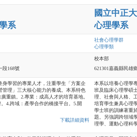
國立中正大
學系
心理學系
社會心理
學群
心理
學類
校本部
一段168號
621301嘉義縣民雄
終身學習的專業人才，注重學生「方案企
本系以培養心理學
營管理」三大核心能力的養成。本系特色
班及臨床心理學碩士
推廣重鎮。2.專業：成高人才的培育基地。
理、社會與人格、
。4.跨域：產學合作的橋接平台。5.開
培育學生兼具心理
學士班的訓練著重
題。另強調跨領域
下載詳細資料
理學、運動心理科