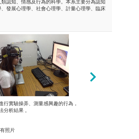
人類認知、情感及行為的科學。本系主要分為認知
學、發展心理學、社會心理學、計量心理學、臨床
。
表：以成人學習方案理論為基
進行實驗操弄、測量感興趣的行為，
專題實作：選定一
觀察研究
分析目標，由教師帶領分組學
法分析結果 。
組為單位設計一學
為。
更對外辦理包括高齡者、社區
合作的能力外，也
世代學習或成果發表活動，例
整並運用系上所學
自有照片
鑑、社區教育、高齡產業分
方案實施對象之溝
健康......等課程，讓學生系