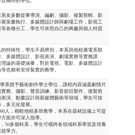
早且獨特的學位。
業系友多數從事導演、編劇、攝影、後製剪輯、影
影展策畫執行、多媒體設計師與劇場工作，影視工
後等各種分工，學生可依照自己的興趣與個人特質
名的特殊性，學生不易辨別，本系與他校廣電系類
作、多媒體設計、影視表演、劇場實務等實務課
視理論的基礎涵養，對於電視、電影、多媒體設計
論等也都有安排紮實的教學。
播學系授予藝術創作學士學位，課程內容涵蓋劇情片
演實務、攝影、聲音訓練、影音節目製作、後製剪
劇表演、動畫設計與新媒體藝術等領域，學生可按
修，多元化發展。
班60人，相較他校多班教學，本系在器材設備上可提
學方面亦可深入指導。
學院，50多個科系，學生可橫跨各領域科系學習及培養
業競爭力。