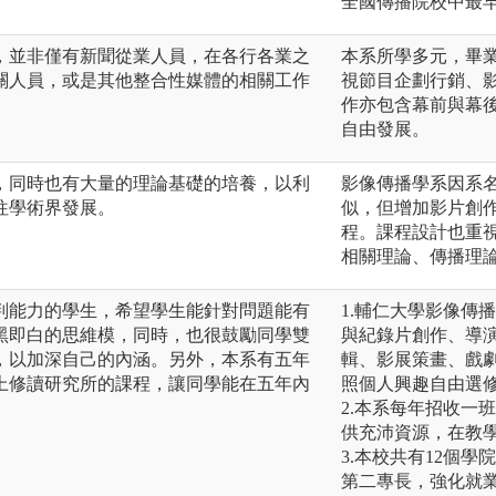
全國傳播院校中最
，並非僅有新聞從業人員，在各行各業之
本系所學多元，畢
關人員，或是其他整合性媒體的相關工作
視節目企劃行銷、
作亦包含幕前與幕
自由發展。
，同時也有大量的理論基礎的培養，以利
影像傳播學系因系
往學術界發展。
似，但增加影片創
程。課程設計也重
相關理論、傳播理
判能力的學生，希望學生能針對問題能有
1.輔仁大學影像傳
黑即白的思維模，同時，也很鼓勵同學雙
與紀錄片創作、導
，以加深自己的內涵。另外，本系有五年
輯、影展策畫、戲
上修讀研究所的課程，讓同學能在五年內
照個人興趣自由選
2.本系每年招收一
供充沛資源，在教
3.本校共有12個
第二專長，強化就