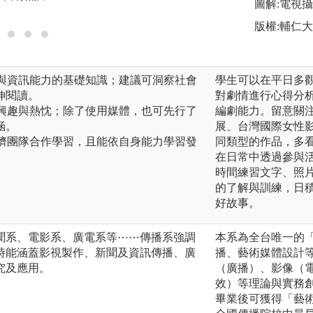
圖解:電視
版權:輔仁
會與資訊能力的基礎知識；建議可洞察社會
學生可以在平日多
伸閱讀。
對劇情進行心得分
有興趣與熱忱；除了使用媒體，也可先行了
編劇能力。留意關
涵。
展、台灣國際女性影
同儕團隊合作學習，且能依自身能力學習發
同類型的作品，多
在日常中透過參與
時間練習文字、照
的了解與訓練，日
好故事。
聞系、電影系、廣電系等⋯⋯傳播系強調
本系為全台唯一的
時能涵蓋影視製作、新聞及資訊傳播、廣
播、藝術媒體設計
究及應用。
（廣播）、影像（
效）等理論與實務
畢業後可獲得「藝術創作學