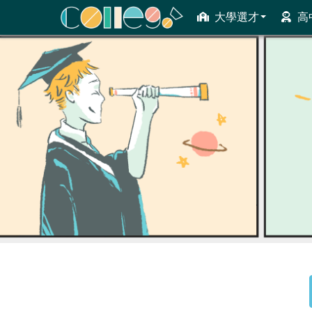
大學選才
高
ColleGo! 大學選才與高中育才輔助系統