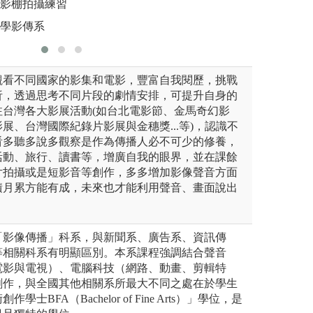
攝影棚拍攝練習
大學影傳系
觀看不同國家的影集和電影，豐富自我閱歷，挑戰
析，透過思考不同片段的劇情安排，可提升自身的
注台灣各大影展活動(如台北電影節、金馬奇幻影
展、台灣國際紀錄片影展與金穗獎...等)，認識不
看多聽多說多觀察是作為傳播人必不可少的修養，
活動、旅行、讀書等，增廣自我的眼界，並在課餘
片拍攝或是短影音等創作，多多增加影像聲音方面
積月累方能有成，未來也才能利用聲音、畫面說出
「影像傳播」科系，與新聞系、廣告系、資訊傳
等相關科系有明顯區別。本系課程強調結合聲音
電影與電視）、電腦科技（網路、動畫、剪輯特
創作，與全國其他相關系所最大不同之處在於學生
士BFA（Bachelor of Fine Arts）」學位，是