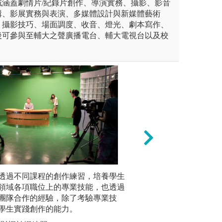
域涵蓋劇情片/紀錄片創作、導演實務、攝影、影音
輯、影展實務與表演、多媒體設計與新媒體藝術
、攝影技巧、場面調度、收音、燈光、劇本寫作、
後可參與至輔大之聲廣播電台、輔大電視台以及校
。
計軟體分析傳播資料。
透過不同課程的創作練習，培養學生
理論課程：傳播倫
課堂講授
領域各項職位上的專業技能，也透過
視的緣起
計圖表與其意義
圖解:同學上台報
團隊合作的經驗，除了考驗專業技
敘事、傳
系自有照片
版權:中正大學傳
學生實踐創作的能力。
眾傳播領