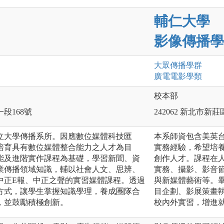
輔仁大學
影像傳播學
大眾傳播
學群
廣電電影
學類
校本部
一段168號
242062 新北市新
立大學傳播系所。因應數位媒體科技匯
本系師資包含美英
培育具有數位媒體整合能力之人才為目
實務經驗，希望培
能及進階實作課程為基礎，學習新聞、資
創作人才。課程在
業傳播領域知識，輔以社會人文、思辨、
實務、攝影、影音
中正E報、中正之聲的實習媒體課程。透過
與新媒體藝術等。
方式，讓學生掌握知識學理，養成團隊合
目企劃、影展策畫
，並鼓勵積極創新。
校內外實習，增進