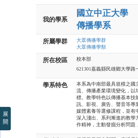
國立中正大學
我的學系
傳播學系
大眾傳播
學群
所屬學群
大眾傳播
學類
校本部
所在校區
621301嘉義縣民雄鄉大學路
本系為中南部最具規模之國
學系特色
流、傳播產業環境變化，以
標。教學特色以傳播基本技
訊、影視、廣告、聲音等專
媒體素養等選修課程，並有
展
深入淺出、系列漸進的教學
開
作精神，主動發掘分析問題