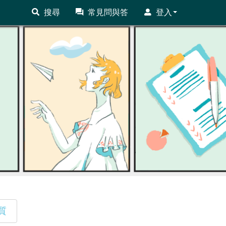
搜尋
常見問與答
登入
質