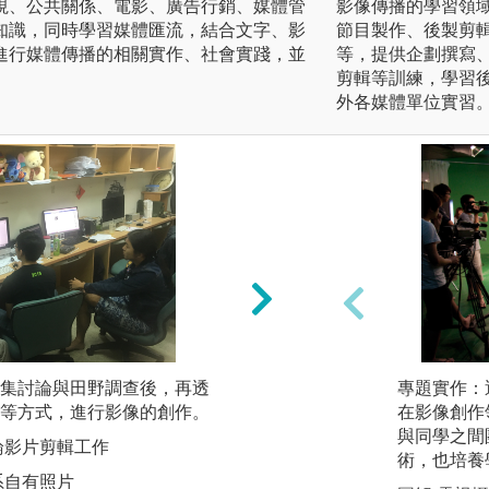
視、公共關係、電影、廣告行銷、媒體管
影像傳播的學習領
知識，同時學習媒體匯流，結合文字、影
節目製作、後製剪
進行媒體傳播的相關實作、社會實踐，並
等，提供企劃撰寫
剪輯等訓練，學習
外各媒體單位實習
集討論與田野調查後，再透
數據分析：運用統
專題實作：
等方式，進行影像的創作。
在影像創作
圖解:老師講解統
與同學之間
論影片剪輯工作
版權:中正大學傳播
術，也培養
系自有照片