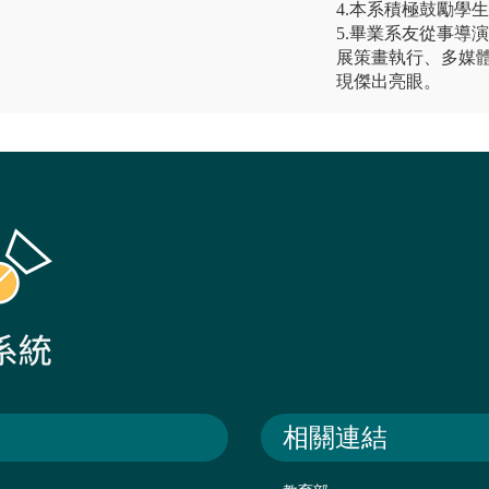
4.本系積極鼓勵學
5.畢業系友從事導
展策畫執行、多媒
現傑出亮眼。
相關連結