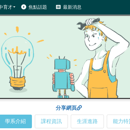
中育才
焦點話題
最新消息
分享網頁
學系介紹
課程資訊
生涯進路
能力特