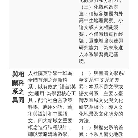
化觀察力和分析力；
（三）化觀察為表
達：積極參加國內外
高中生地理實察、小
論文或人文相關競
賽，不僅累積實作經
驗，還能增強表達與
研究能力，為未來進
入本系學習奠定基
礎。
人社院英語學士班為
（一）與臺灣文學系/
與相
全國首創之創新科
華文系/中文系的差
關科
系，以有效的"語言(英
異：本系不是文學或
系之
文)運用"為學習核心工
語文科系，主要以臺
異同
具，配合社會暨政策
灣及區域文史與文化
科學、應用外語、藝
研究為核心，導入文
術與設計和中國語
化地景及文化研究的
文、四大領域之重要
方法。
概念進行課程設計，
（二）與歷史系的差
輔以策略溝通教學、
異：本系具備史地教