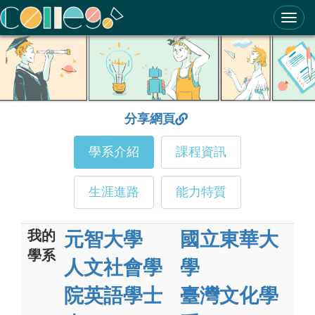
ColleGo! 大學選才與高中育才輔助系統
分享網頁
學系介紹
課程資訊
生涯進路
能力特質
我的
元智大學
國立東華大
學系
人文社會學
學
院英語學士
臺灣文化學