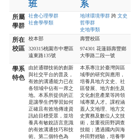
班
系
社會心理
學群
地球環境
學群
跨
文史
所屬
社會學
學類
哲
學群
學群
史地
學類
校本部
壽豐校區
所在
校區
320315桃園市中壢區
974301 花蓮縣壽豐鄉
遠東路135號
大學路二段一號
由於通聯技術的創新
本系專注於臺灣與區
學系
與社交平台的普及，
域學的研究與應用，
特色
有效的溝通能力已在
培養具地方文史、社
各領域中佔有一席之
區發展、地方創生及
地。本系所提供的正
文化創意產業等跨領
是讓學生們學習如何
域專業人才。課程涵
正確且有效地傳達資
蓋人文地理、地方文
訊給目標受眾，並培
史實務及數位人文技
養具有敏銳語言意識
術，並重視田野調查
的有效溝通技巧和技
技能；透過國內與海
術。第二個特色為
外田野經驗，培養學