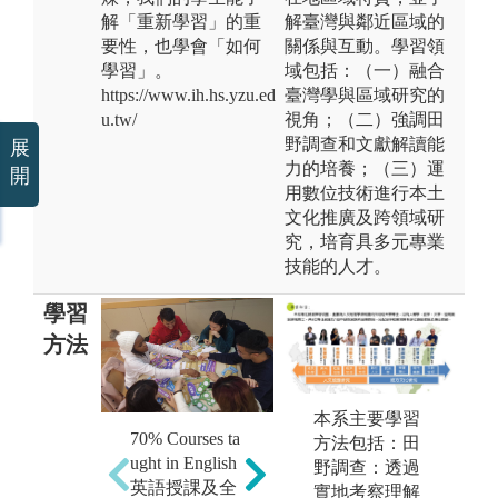
解「重新學習」的重
解臺灣與鄰近區域的
要性，也學會「如何
關係與互動。學習領
學習」。
域包括：（一）融合
https://www.ih.hs.yzu.ed
臺灣學與區域研究的
u.tw/
視角；（二）強調田
野調查和文獻解讀能
展
力的培養；（三）運
開
用數位技術進行本土
文化推廣及跨領域研
究，培育具多元專業
技能的人才。
學習
方法
本系主要學習
小組討論 Grou
70% Courses ta
Tut
方法包括：田
p Discussion
ught in English
g
野調查：透過
圖解:Group Dis
英語授課及全
實地考察理解