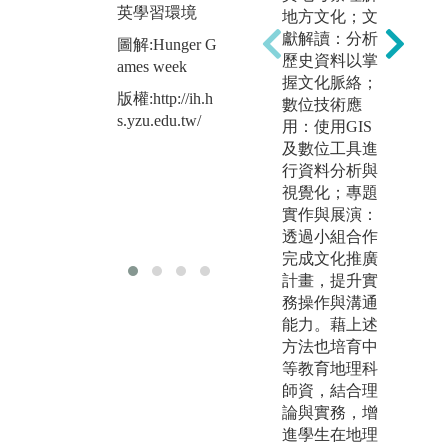
圖
cussion
英學習環境
地方文化；文
學
版權:http://ih.h
獻解讀：分析
圖解:Hunger G
版權:
s.yzu.edu.tw/
歷史資料以掌
ames week
s.y
握文化脈絡；
版權:http://ih.h
數位技術應
s.yzu.edu.tw/
用：使用GIS
及數位工具進
行資料分析與
視覺化；專題
實作與展演：
透過小組合作
完成文化推廣
計畫，提升實
務操作與溝通
能力。藉上述
方法也培育中
等教育地理科
師資，結合理
論與實務，增
進學生在地理