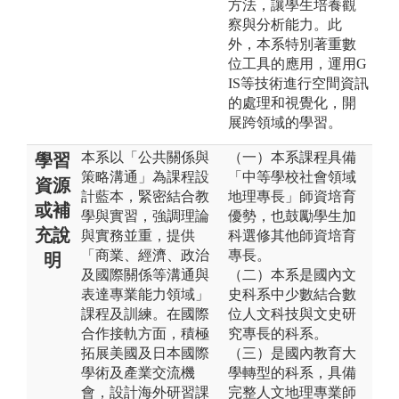
方法，讓學生培養觀
察與分析能力。此
外，本系特別著重數
位工具的應用，運用G
IS等技術進行空間資訊
的處理和視覺化，開
展跨領域的學習。
本系以「公共關係與
（一）本系課程具備
學習
策略溝通」為課程設
「中等學校社會領域
資源
計藍本，緊密結合教
地理專長」師資培育
或補
學與實習，強調理論
優勢，也鼓勵學生加
充說
與實務並重，提供
科選修其他師資培育
「商業、經濟、政治
專長。
明
及國際關係等溝通與
（二）本系是國內文
表達專業能力領域」
史科系中少數結合數
課程及訓練。在國際
位人文科技與文史研
合作接軌方面，積極
究專長的科系。
拓展美國及日本國際
（三）是國內教育大
學術及產業交流機
學轉型的科系，具備
會，設計海外研習課
完整人文地理專業師