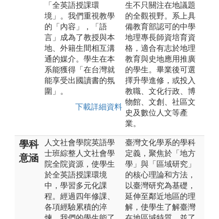
「全英語授課環
生不只關注在地議題
境」。我們重視教學
的全觀視野。系上具
的「內容」，「語
備教育部認可的中學
言」成為了教授與本
地理專長師資培育資
地、外籍生間相互溝
格，適合有志於地理
通的媒介。學生在本
教育與史地應用推廣
系能獲得「在台灣就
的學生。畢業後可選
能享受出國讀書的氛
擇升學進修，或投入
圍」。
教職、文化行政、博
物館、文創、社區文
下載詳細資料
史及數位人文等產
業。
人文社會學院英語學
臺灣文化學系的學科
學科
士班綜整人文社會學
定義，聚焦於「地方
意涵
院全院資源，使學生
學」與「區域研究」
於全英語授課環境
的核心理論和方法，
中，學習多元化課
以臺灣研究為基礎，
程。經過四年修課、
延伸至鄰近地區的理
各項經驗累積的淬
解，使學生了解臺灣
煉，我們的學生能了
在地區域特質，並了