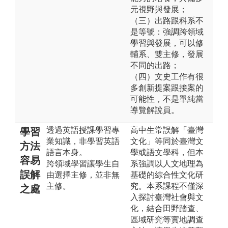
元視野與發展；
（三）出路跟科系不
是等號：強調跨領域
學習與發展，可以修
輔系、雙主修，發展
不同的出路；
（四）文史工作有很
多創新提案跟接案的
可能性，不是單純當
導覽解說員。
透過英語授課學習專
高中生常誤解「臺灣
學習
業知識，非學習英語
文化」等同於臺灣文
方法
語言本身。
學或語文學科，但本
容易
跨領域學習讓學生自
系強調以人文地理為
誤解
由選擇主修，並非無
基礎的綜合性文化研
主修。
究。本系課程不僅深
之處
入探討臺灣社會與文
化，結合田野踏查、
區域研究等實地調查