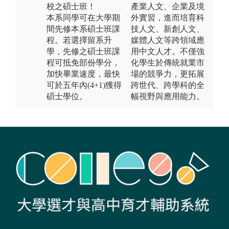
校之碩士班！
產業人文、企業及境
本系同學可在大學期
外實習，進而培育科
間先修本系碩士班課
技人文、新創人文、
程。若選擇留系升
媒體人文等跨領域應
學，先修之碩士班課
用中文人才。不僅強
程可抵免部份學分，
化學生於傳統就業市
加快畢業速度，最快
場的競爭力，更拓展
可於五年內(4+1)獲得
跨世代、跨學科的全
碩士學位。
幅視野與應用能力。