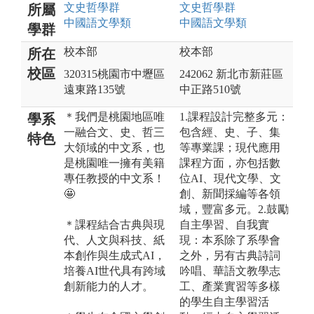
文史哲
學群
文史哲
學群
所屬
中國語文
學類
中國語文
學類
學群
校本部
校本部
所在
校區
320315桃園市中壢區
242062 新北市新莊區
遠東路135號
中正路510號
＊我們是桃園地區唯
1.課程設計完整多元：
學系
一融合文、史、哲三
包含經、史、子、集
特色
大領域的中文系，也
等專業課；現代應用
是桃園唯一擁有美籍
課程方面，亦包括數
專任教授的中文系！
位AI、現代文學、文
🤩
創、新聞採編等各領
域，豐富多元。2.鼓勵
＊課程結合古典與現
自主學習、自我實
代、人文與科技、紙
現：本系除了系學會
本創作與生成式AI，
之外，另有古典詩詞
培養AI世代具有跨域
吟唱、華語文教學志
創新能力的人才。
工、產業實習等多樣
的學生自主學習活