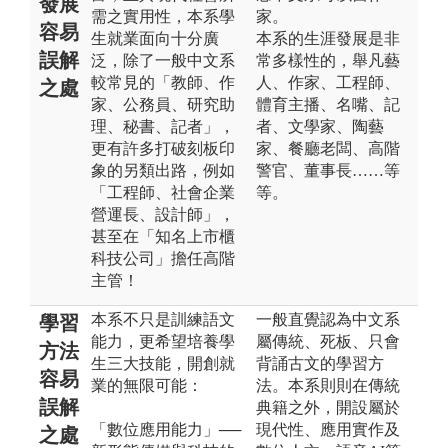
發展
需之實用性，本系學
家。
容易
生就業面向十分廣
本系的生涯發展是非
誤解
泛，除了一般中文系
常多樣性的，舉凡藝
較常見的「教師、作
人、作家、工程師、
之處
家、公務員、研究助
體育主播、名嘴、記
理、秘書、記者」，
者、文學家、陶藝
更有許多打破刻板印
家、餐廳老闆、高階
象的另類出路，例如
警官、董事長……等
「工程師、社會企業
等。
營運長、設計師」，
甚至在「知名上市櫃
科技公司」擔任高階
主管！
本系不只是訓練語文
一般直覺認為中文系
學習
能力，更希望培養學
屬傳統、死板、只會
方法
生三大技能，開創就
背誦古文的學習方
容易
業的無限可能：
法。本系則則在傳統
誤解
典籍之外，開設屬於
「數位應用能力」──
現代性、應用實作及
之處