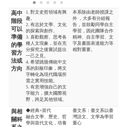
1. 對文史哲領域有興
本系除由老師授課之
高中
趣。
外 ，大多有分組報
階段
2. 有志於文學、文化
告，並鼓勵同學自主
可以
的探索與創作。
學習，因此團隊合作
準備
3. 喜歡觀察、思考各
精神、自主學習、文
種人文現象，並在充
字及書面表達能力等
的學
分探究之後嘗試提出
相對重要。
習方
一己之見。
法或
4. 希望跳脫傳統中文
方向
系的刻板印象，將文
字轉化為現代職場所
需之實用技能。
5. 有意增強自己的文
字能力，擴大國際視
野，跨足其他領域。
◆經典×當代
臺文系：臺文系以臺
與相
融合文學、歷史、哲
灣語文、文學為學習
關科
學與當代文化，培養
重心