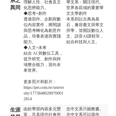
系之
理解人性、社會及文
華文系：關注現代、
異同
化思辨能力。
世界各區域的重要華
◆思考×創作
文文學創作
透過寫作、企劃與數
本系則以古典為基
位內容實作，將閱讀
石，兼容臺文與華文
與思考轉化為創意作
所學，並開設數位人
品，培養表達與實踐
文、語音AI課程等，
能力。
結合科技與人文。
◆人文×未來
結合 AI 與數位工具，
提升研究、創作與跨
域整合能力，迎向未
來世界。
更多照片和影片：
https://pei.com.tw/univer
sity/1773848028970001
2814
由於學習內容多元豐
念中文系只能教書。
生涯
富，且具現代社會所
念中文系可以當作