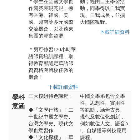
＊學生在全國文學創
動；經由自主學習活
作競賽表現亮眼，擁
動，同學得以自我實
有香港、韓國、美
現、自我成長，並擴
國、越南等多元國際
大國際視野。
交流機會，以及遠東
下載詳細資料
集團的豐富資源。
＊另可修習120小時華
語師資培訓課程，取
得教育部認定華語師
資資格與留校任教的
機會！
下載詳細資料
三大模組特色課程：
中國文學系包含文學
學科
性、思想性、實用性
意涵
◆「文學行旅」：二
等範疇，涵蓋古典、
十世紀中國文學史、
現代及數位化創新，
台灣文學史、現代文
例如數位人文、語音A
學創意習作
I、自媒體等科技應用
◆「文化探秘」：華
課程。