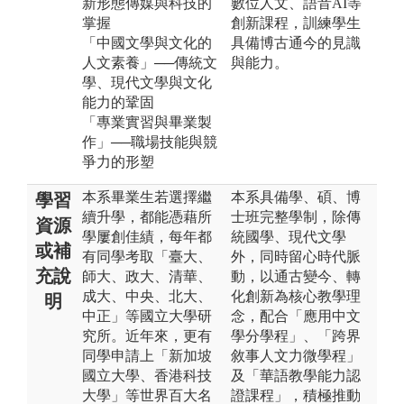
新形態傳媒與科技的
數位人文、語音AI等
掌握
創新課程，訓練學生
「中國文學與文化的
具備博古通今的見識
人文素養」──傳統文
與能力。
學、現代文學與文化
能力的鞏固
「專業實習與畢業製
作」──職場技能與競
爭力的形塑
本系畢業生若選擇繼
本系具備學、碩、博
學習
續升學，都能憑藉所
士班完整學制，除傳
資源
學屢創佳績，每年都
統國學、現代文學
或補
有同學考取「臺大、
外，同時留心時代脈
充說
師大、政大、清華、
動，以通古變今、轉
成大、中央、北大、
化創新為核心教學理
明
中正」等國立大學研
念，配合「應用中文
究所。近年來，更有
學分學程」、「跨界
同學申請上「新加坡
敘事人文力微學程」
國立大學、香港科技
及「華語教學能力認
大學」等世界百大名
證課程」，積極推動