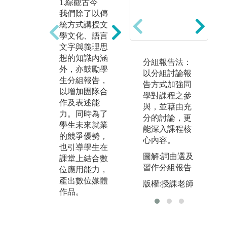
1.綜觀古今
3
2.數位創作
我們除了以傳
我
從10年前，我
統方式講授文
育
們即有「畢業
學文化、語言
能
製作」課程，
文字與義理思
散
內容是在文學
想的知識內涵
皆
與文化的專業
分組報告法：
外，亦鼓勵學
讀
知識上，結合
以分組討論報
生分組報告，
程
數位應用技
告方式加強同
以增加團隊合
元
術，呈顯學生
學對課程之參
作及表述能
生
的學習成果。
與，並藉由充
力。同時為了
印
這樣的「做中
分的討論，更
學生未來就業
的
學」，可以讓
能深入課程核
的競爭優勢，
星
學生們從構想
心內容。
也引導學生在
獎
到實作，顯現
圖解:詞曲選及
課堂上結合數
台
我們在數位創
習作分組報告
位應用能力，
政
作的成績。
產出數位媒體
在
版權:授課老師
作品。
品
出
獎