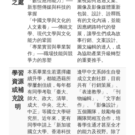
「數位應用能力」──
重視如何透過文案、
之處
新形態傳媒與科技的
圖像及影像媒體重新
掌握
包裝、設計、詮釋既
「中國文學與文化的
有的文化內涵，並能
人文素養」──傳統文
因應網路時代的發
學、現代文學與文化
展，讓學生們成為故
能力的鞏固
事行銷、文案設計、
「專業實習與畢業製
圖文編輯的達人，成
作」──職場技能與競
為協助產業升級轉型
爭力的形塑
的重要推手。
本系畢業生若選擇繼
逢甲中文系師生自發
學習
續升學，都能憑藉所
成立文創社群，目前
資源
學屢創佳績，每年都
共有「行銷策展」、
或補
有同學考取「臺大、
「表達教學」、「刊
充說
師大、政大、清華、
物編輯」、「文字創
成大、中央、北大、
作」、「影像設計」
明
中正」等國立大學研
五個團隊，鼓勵每個
究所。近年來，更有
團隊間相互合作，培
同學申請上「新加坡
養學生通才甚至全才
國立大學、香港科技
的能力及視野。除了