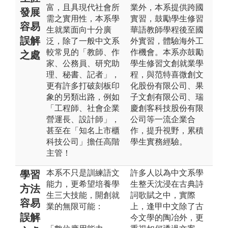
富，且具現代社會所
業外，本系提供跨國
發展
需之實用性，本系學
實習，鼓勵學生修習
容易
生就業面向十分廣
華語教師學程後至國
誤解
泛，除了一般中文系
外實習，體驗海外工
較常見的「教師、作
作機會。本系亦鼓勵
之處
家、公務員、研究助
學生修習文創就業學
理、秘書、記者」，
程，與范特喜微創文
更有許多打破刻板印
化股份有限公司、果
象的另類出路，例如
子文創有限公司、瑞
「工程師、社會企業
慶創客科技股份有限
營運長、設計師」，
公司等一流企業合
甚至在「知名上市櫃
作，提升視野，累積
科技公司」擔任高階
學生實務經驗。
主管！
本系不只是訓練語文
許多人以為中文系學
學習
能力，更希望培養學
生整天沈浸在古典詩
方法
生三大技能，開創就
詞歌賦之中，實際
容易
業的無限可能：
上，逢甲中文除了古
誤解
今文學的陶冶外，更