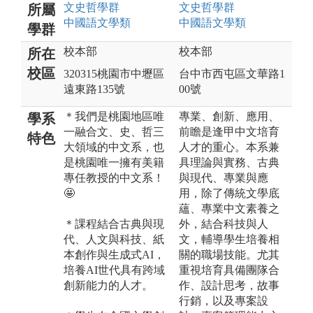
文史哲
學群
文史哲
學群
所屬
中國語文
學類
中國語文
學類
學群
校本部
校本部
所在
校區
320315桃園市中壢區
台中市西屯區文華路1
遠東路135號
00號
＊我們是桃園地區唯
專業、創新、應用、
學系
一融合文、史、哲三
前瞻是逢甲中文培育
特色
大領域的中文系，也
人才的重心。本系兼
是桃園唯一擁有美籍
具理論與實務、古典
專任教授的中文系！
與現代、專業與應
🤩
用，除了傳統文學底
蘊、專業中文素養之
＊課程結合古典與現
外，結合科技與人
代、人文與科技、紙
文，輔導學生培養相
本創作與生成式AI，
關的職場技能。尤其
培養AI世代具有跨域
重視培育具備團隊合
創新能力的人才。
作、設計思考，故事
行銷，以及專案設