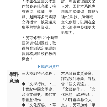
＊學生在全國文學創
計、專案管理能力之
作競賽表現亮眼，擁
人才。因此本系以專
有香港、韓國、美
題導向式學習，鏈結A
國、越南等多元國際
I數位科技、跨領域、
交流機會，以及遠東
文化創新，以期在全
集團的豐富資源。
球化浪潮中發揮更大
影響力。
＊另可修習120小時華
語師資培訓課程，取
得教育部認定華語師
資資格與留校任教的
機會！
下載詳細資料
三大模組特色課程：
本系師資素質優良、
學科
課程設計專業。課程
意涵
◆「文學行旅」：二
含「語文表達」、
十世紀中國文學史、
「文藝創作」、「文
台灣文學史、現代文
化思想」課程模組、
學創意習作
「AI課群與數位人
◆「文化探秘」：華
文」，另可加修「華