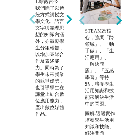
1.綜觀古今
3
2.數位創作
我們除了以傳
我
從10年前，我
統方式講授文
育
們即有「畢業
學文化、語言
能
製作」課程，
文字與義理思
散
內容是在文學
STEAM為核
想的知識內涵
皆
與文化的專業
心，強調「跨
外，亦鼓勵學
讀
知識上，結合
領域」、「動
生分組報告，
程
數位應用技
手做」、「生
以增加團隊合
元
術，呈顯學生
活應用」、
作及表述能
生
的學習成果。
「解決問
力。同時為了
印
這樣的「做中
題」、「五感
學生未來就業
的
學」，可以讓
學習」等特
的競爭優勢，
星
學生們從構想
點，培養學生
也引導學生在
獎
到實作，顯現
活用知識和技
課堂上結合數
台
我們在數位創
能來解決生活
位應用能力，
政
作的成績。
中的問題。
產出數位媒體
在
圖解:透過實作
作品。
品
培養學生活用
出
知識和技能、
獎
解決問題