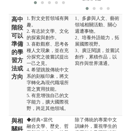
1. 對文史哲領域有興
1、多參與人文、藝術
高中
趣。
領域相關活動、關心
階段
2. 有志於文學、文化
週遭事物。
可以
的探索與創作。
2、培養外語能力，拓
準備
3. 喜歡觀察、思考各
展國際視野。
種人文現象，並在充
3、廣泛閱讀，並嘗試
的學
分探究之後嘗試提出
創作，累積作品，以
習方
一己之見。
寫作與世界溝通。
法或
4. 希望跳脫傳統中文
方向
系的刻板印象，將文
字轉化為現代職場所
需之實用技能。
5. 有意增強自己的文
字能力，擴大國際視
野，跨足其他領域。
◆經典×當代
除了傳統的專業中文
與相
融合文學、歷史、哲
訓練外，重視學生的
關科