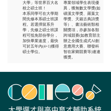
大學」等世界百大名
專業領域學生表現優
校之碩士班！
異，獲無數文學獎(如
本系同學可在大學期
磺溪文學獎、羅葉文
間先修本系碩士班課
學獎、天籟古典詩獎
程。若選擇留系升
等）、書法藝術類相
學，先修之碩士班課
關獎項，亦參加各類
程可抵免部份學分，
跨域競賽(如教育部主
加快畢業速度，最快
辦之全國生成式AI創
可於五年內(4+1)獲得
意應用大賽、聯發科
碩士學位。
智在家鄉競賽等)連連
獲獎。