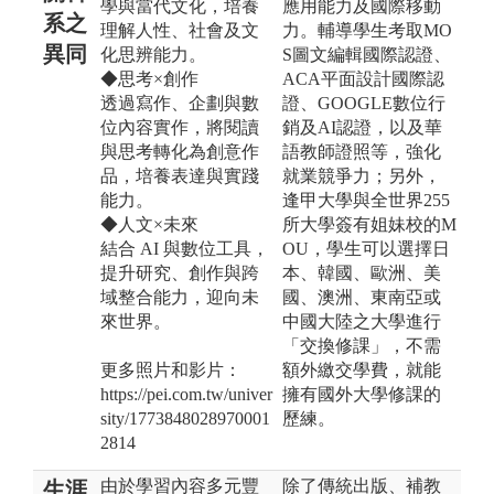
學與當代文化，培養
應用能力及國際移動
系之
理解人性、社會及文
力。輔導學生考取MO
異同
化思辨能力。
S圖文編輯國際認證、
◆思考×創作
ACA平面設計國際認
透過寫作、企劃與數
證、GOOGLE數位行
位內容實作，將閱讀
銷及AI認證，以及華
與思考轉化為創意作
語教師證照等，強化
品，培養表達與實踐
就業競爭力；另外，
能力。
逢甲大學與全世界255
◆人文×未來
所大學簽有姐妹校的M
結合 AI 與數位工具，
OU，學生可以選擇日
提升研究、創作與跨
本、韓國、歐洲、美
域整合能力，迎向未
國、澳洲、東南亞或
來世界。
中國大陸之大學進行
「交換修課」，不需
更多照片和影片：
額外繳交學費，就能
https://pei.com.tw/univer
擁有國外大學修課的
sity/1773848028970001
歷練。
2814
由於學習內容多元豐
除了傳統出版、補教
生涯