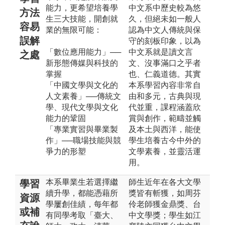
能力，更希望培養學
中文系中歷史較為悠
方法
生三大技能，開創就
久，但絕未如一般人
容易
業的無限可能：
認為中文人傳統與保
誤解
守的刻板印象，以為
「數位應用能力」──
中文系就是讀文言
之處
新形態傳媒與科技的
文、沒事滿口之乎者
掌握
也、仁義道德。其實
「中國文學與文化的
本系學習內容非常自
人文素養」──傳統文
由和多元，古典與現
學、現代文學與文化
代並重，課程涵蓋欣
能力的鞏固
賞與創作，範疇並觸
「專業實習與畢業製
及本土與西洋，能使
作」──職場技能與競
學生培養古今中外的
爭力的形塑
文學素養，並靈活運
用。
本系畢業生若選擇繼
師生近年在各大文學
學習
續升學，都能憑藉所
獎皆有斬獲，如周芬
資源
學屢創佳績，每年都
伶老師獲金鼎獎、台
或補
有同學考取「臺大、
中文學獎；學生如江