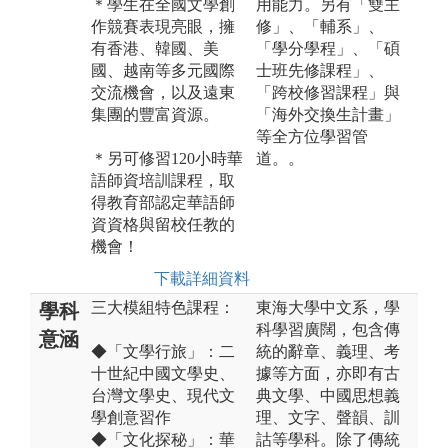
＊學生在全國文學創
用能力。另有「雙主
作競賽表現亮眼，擁
修」、「輔系」、
有香港、韓國、美
「學分學程」、「碩
國、越南等多元國際
士班先修課程」、
交流機會，以及遠東
「跨校修習課程」與
集團的豐富資源。
「海外交換生計畫」
等全方位學習管
＊另可修習120小時華
道。。
語師資培訓課程，取
得教育部認定華語師
資資格與留校任教的
機會！
下載詳細資料
三大模組特色課程：
東海大學中文系，學
學科
科學習廣闊，包含傳
意涵
◆「文學行旅」：二
統的辭章、義理、考
十世紀中國文學史、
據等方面，亦即有古
台灣文學史、現代文
典文學、中國思想義
學創意習作
理、文字、聲韻、訓
◆「文化探秘」：華
詁等學科。除了傳統