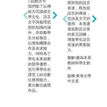
1.綜觀古今
3
2.數位創作
裡所指的語言
我們除了以傳
我
從10年前，我
表達，既包括
統方式講授文
育
們即有「畢業
語言的傳達，
學文化、語言
能
製作」課程，
也涉及文字的
文字與義理思
散
內容是在文學
運用。本系通
想的知識內涵
皆
與文化的專業
過規劃且次第
外，亦鼓勵學
讀
知識上，結合
的多元訓練，
生分組報告，
程
數位應用技
增進學生語言
以增加團隊合
元
術，呈顯學生
表達的專業能
作及表述能
生
的學習成果。
力。
力。同時為了
印
這樣的「做中
圖解:圖為本系
學生未來就業
的
學」，可以讓
教師與學生創
的競爭優勢，
星
學生們從構想
作
也引導學生在
獎
到實作，顯現
課堂上結合數
台
我們在數位創
版權:東海大學
位應用能力，
政
作的成績。
中文系
產出數位媒體
在
作品。
品
出
獎