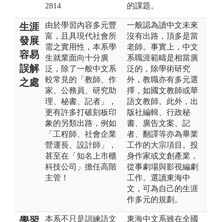
2814
的課題。
由於學習內容多元豐
一般認為讀中文未來
生涯
富，且具現代社會所
沒有出路，頂多是當
發展
需之實用性，本系學
老師。事實上，中文
容易
生就業面向十分廣
系職涯範疇是相當廣
誤解
泛，除了一般中文系
泛的，除學術研究
較常見的「教師、作
外，教職亦有多元選
之處
家、公務員、研究助
擇，如國文教師或華
理、秘書、記者」，
語文教師。此外，出
更有許多打破刻板印
版社編輯、行政秘
象的另類出路，例如
書、廣告文案、記
「工程師、社會企業
者、翻譯等亦為畢業
營運長、設計師」，
工作的大宗項目。投
甚至在「知名上市櫃
身作家或文創產業，
科技公司」擔任高階
從事劇場與影視編劇
主管！
工作。選讀東海中
文，可為自己的生涯
作多元的規劃。
本系不只是訓練語文
東海中文系雖在全國
學習