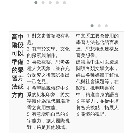
1. 對文史哲領域有興
中文系主要會使用的
高中
趣。
學習方法包含語言表
階段
2. 有志於文學、文化
達、思想概念建構及
可以
的探索與創作。
審美想像。
準備
3. 喜歡觀察、思考各
建議高中生可以透過
種人文現象，並在充
閱讀各類文學文本，
的學
分探究之後嘗試提出
經由各種媒體了解現
習方
一己之見。
代與社會議題等，在
法或
4. 希望跳脫傳統中文
閱讀、批判與書寫
方向
系的刻板印象，將文
中，精進自身的語言
字轉化為現代職場所
文字能力，並從中培
需之實用技能。
養審美觀點，拓展人
5. 有意增強自己的文
文關懷的視野。
字能力，擴大國際視
野，跨足其他領域。