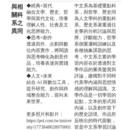
◆經典×當代
中文系為基礎重點科
與相
融合文學、歷史、哲
系，與哲學、歷史同
關科
學與當代文化，培養
為人文學科的重點科
系之
理解人性、社會及文
系。歷史系著重過往
異同
化思辨能力。
史事的分析討論與思
◆思考×創作
辨、評斷能力，哲學
透過寫作、企劃與數
系側重邏輯訓練以及
位內容實作，將閱讀
各種抽象課題的思
與思考轉化為創意作
考，中文系主要的學
品，培養表達與實踐
習內容在於透過對文
能力。
學作品的審美鑒賞與
◆人文×未來
評論，建構對不同時
結合 AI 與數位工具，
代美學內涵與思想情
提升研究、創作與跨
感的理解與認識。文
域整合能力，迎向未
學作品是一切學習的
來世界。
起點，文本的形式與
內涵，以及創作當下
更多照片和影片：
的歷史語境、作品所
https://pei.com.tw/univer
反映出的時代面貌，
sity/1773848028970001
皆是中文系學習討論