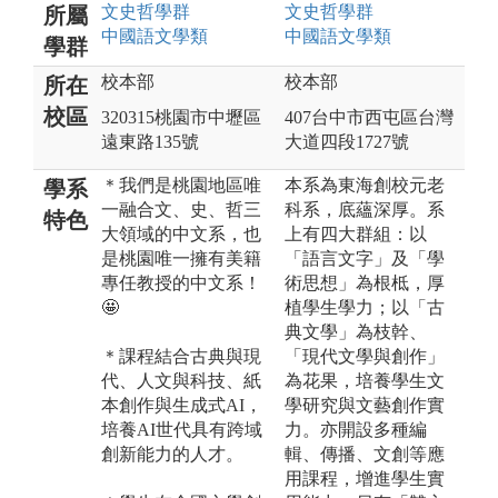
文史哲
學群
文史哲
學群
所屬
中國語文
學類
中國語文
學類
學群
校本部
校本部
所在
校區
320315桃園市中壢區
407台中市西屯區台灣
遠東路135號
大道四段1727號
＊我們是桃園地區唯
本系為東海創校元老
學系
一融合文、史、哲三
科系，底蘊深厚。系
特色
大領域的中文系，也
上有四大群組：以
是桃園唯一擁有美籍
「語言文字」及「學
專任教授的中文系！
術思想」為根柢，厚
🤩
植學生學力；以「古
典文學」為枝幹、
＊課程結合古典與現
「現代文學與創作」
代、人文與科技、紙
為花果，培養學生文
本創作與生成式AI，
學研究與文藝創作實
培養AI世代具有跨域
力。亦開設多種編
創新能力的人才。
輯、傳播、文創等應
用課程，增進學生實