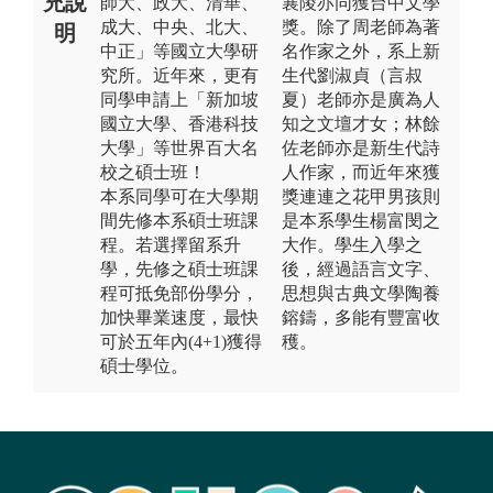
充說
師大、政大、清華、
襄陵亦同獲台中文學
成大、中央、北大、
獎。除了周老師為著
明
中正」等國立大學研
名作家之外，系上新
究所。近年來，更有
生代劉淑貞（言叔
同學申請上「新加坡
夏）老師亦是廣為人
國立大學、香港科技
知之文壇才女；林餘
大學」等世界百大名
佐老師亦是新生代詩
校之碩士班！
人作家，而近年來獲
本系同學可在大學期
獎連連之花甲男孩則
間先修本系碩士班課
是本系學生楊富閔之
程。若選擇留系升
大作。學生入學之
學，先修之碩士班課
後，經過語言文字、
程可抵免部份學分，
思想與古典文學陶養
加快畢業速度，最快
鎔鑄，多能有豐富收
可於五年內(4+1)獲得
穫。
碩士學位。