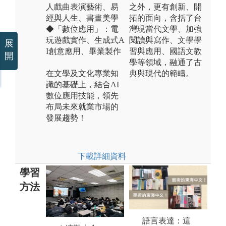
人戲曲表演藝術、易
之外，更有創新、開
經與人生、書畫美學
拓的面向，含括了台
◆「數位應用」：電
灣現當代文學、加強
玩遊戲實作、生成式A
閱讀與寫作、文學學
展
I創意應用、畢業製作
習與應用、國語文教
開
學等領域，融通了古
在文學及文化專業知
典與現代的範疇。
識的基礎上，結合AI
數位應用技能，領先
布局未來就業市場的
發展趨勢！
下載詳細資料
學習
方法
語言表達：這