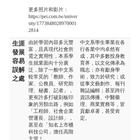
更多照片和影片：
https://pei.com.tw/univer
sity/1773848028970001
2814
由於學習內容多元豐
中文系學生畢業在各
生涯
富，且具現代社會所
行各業中均卓然有
發展
需之實用性，本系學
成，其中多數投身教
容易
生就業面向十分廣
育界，以文化傳承為
誤解
泛，除了一般中文系
職志；亦有獻身學
較常見的「教師、作
術，致力於研究；或
之處
家、公務員、研究助
從事文藝創作、報刊
理、秘書、記者」，
雜誌編輯；甚至跨行
更有許多打破刻板印
資訊傳播、中醫藥
象的另類出路，例如
理、商業實務等，皆
「工程師、社會企業
貢獻卓著，甚受肯
營運長、設計師」，
定。
甚至在「知名上市櫃
科技公司」擔任高階
主管！