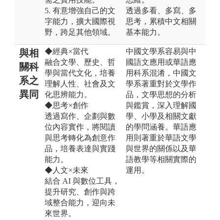
5. 有意增強自己的文
透過多看、多寫、多
字能力，擴大國際視
思考，累積中文相關
野，跨足其他領域。
基本能力。
◆經典×當代
中國文學系容易與中
與相
融合文學、歷史、哲
國語文應用或華語應
關科
學與當代文化，培養
用科系混淆，中國文
系之
理解人性、社會及文
學系著重對於文學作
異同
化思辨能力。
品，文學思想的分析
◆思考×創作
與鑑賞，深入理解國
透過寫作、企劃與數
學、小學及相關文獻
位內容實作，將閱讀
的學問涵養。華語應
與思考轉化為創意作
用則著重於華語文學
品，培養表達與實踐
與世界的關係以及華
能力。
語教學等相關實際的
◆人文×未來
運用。
結合 AI 與數位工具，
提升研究、創作與跨
域整合能力，迎向未
來世界。