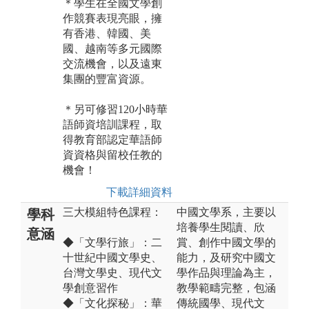
＊學生在全國文學創
作競賽表現亮眼，擁
有香港、韓國、美
國、越南等多元國際
交流機會，以及遠東
集團的豐富資源。
＊另可修習120小時華
語師資培訓課程，取
得教育部認定華語師
資資格與留校任教的
機會！
下載詳細資料
三大模組特色課程：
中國文學系，主要以
學科
培養學生閱讀、欣
意涵
◆「文學行旅」：二
賞、創作中國文學的
十世紀中國文學史、
能力，及研究中國文
台灣文學史、現代文
學作品與理論為主，
學創意習作
教學範疇完整，包涵
◆「文化探秘」：華
傳統國學、現代文