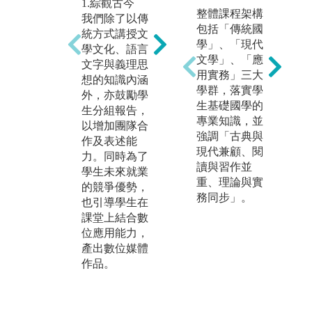
1.綜觀古今
3
2.數位創作
整體課程架構
我們除了以傳
我
從10年前，我
包括「傳統國
統方式講授文
育
們即有「畢業
學」、「現代
學文化、語言
能
製作」課程，
文學」、「應
文字與義理思
散
內容是在文學
用實務」三大
想的知識內涵
皆
與文化的專業
學群，落實學
外，亦鼓勵學
讀
知識上，結合
生基礎國學的
生分組報告，
程
數位應用技
專業知識，並
以增加團隊合
元
術，呈顯學生
強調「古典與
作及表述能
生
的學習成果。
現代兼顧、閱
力。同時為了
印
這樣的「做中
讀與習作並
學生未來就業
的
學」，可以讓
重、理論與實
的競爭優勢，
星
學生們從構想
務同步」。
也引導學生在
獎
到實作，顯現
課堂上結合數
台
我們在數位創
位應用能力，
政
作的成績。
產出數位媒體
在
作品。
品
出
獎