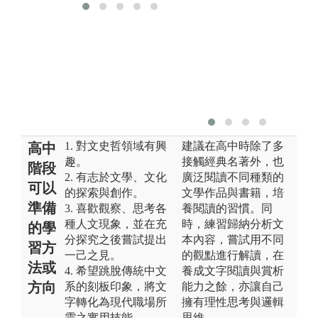
1. 對文史哲領域有興
建議在高中時除了多
高中
趣。
接觸經典名著外，也
階段
2. 有志於文學、文化
廣泛閱讀不同種類的
可以
的探索與創作。
文學作品與書籍，培
準備
3. 喜歡觀察、思考各
養閱讀的習慣。同
種人文現象，並在充
時，練習歸納分析文
的學
分探究之後嘗試提出
本內容，嘗試用不同
習方
一己之見。
的觀點進行解讀，在
法或
4. 希望跳脫傳統中文
養成文字閱讀與賞析
方向
系的刻板印象，將文
能力之餘，亦讓自己
字轉化為現代職場所
擁有理性思考與邏輯
需之實用技能。
思維。