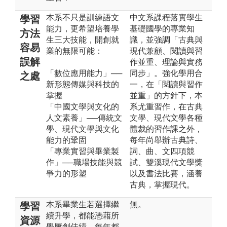
本系不只是訓練語文
中文系課程落實學生
學習
能力，更希望培養學
基礎國學的專業知
方法
生三大技能，開創就
識，並強調「古典與
容易
業的無限可能：
現代兼顧、閱讀與習
誤解
作並重、理論與實務
「數位應用能力」──
同步」。強化學用合
之處
新形態傳媒與科技的
一，在「閱讀與習作
掌握
並重」的方針下，本
「中國文學與文化的
系尤重習作，在古典
人文素養」──傳統文
文學、現代文學各種
學、現代文學與文化
體裁的習作課之外，
能力的鞏固
每年尚舉辦古典詩、
「專業實習與畢業製
詞、曲、文四項競
作」──職場技能與競
試、雙溪現代文學獎
爭力的形塑
以及書法比賽，涵養
古典，掌握現代。
本系畢業生若選擇繼
無。
學習
續升學，都能憑藉所
資源
學屢創佳績，每年都