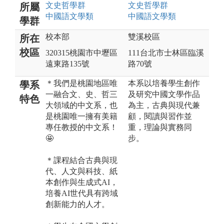
文史哲
學群
文史哲
學群
所屬
中國語文
學類
中國語文
學類
學群
校本部
雙溪校區
所在
校區
320315桃園市中壢區
111台北市士林區臨溪
遠東路135號
路70號
＊我們是桃園地區唯
本系以培養學生創作
學系
一融合文、史、哲三
及研究中國文學作品
特色
大領域的中文系，也
為主，古典與現代兼
是桃園唯一擁有美籍
顧，閱讀與習作並
專任教授的中文系！
重，理論與實務同
🤩
步。
＊課程結合古典與現
代、人文與科技、紙
本創作與生成式AI，
培養AI世代具有跨域
創新能力的人才。