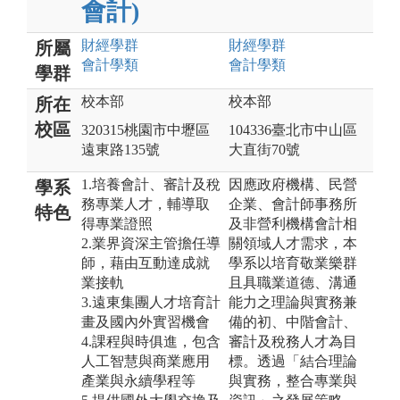
會計)
財經
學群
財經
學群
所屬
會計
學類
會計
學類
學群
校本部
校本部
所在
校區
320315桃園市中壢區
104336臺北市中山區
遠東路135號
大直街70號
1.培養會計、審計及稅
因應政府機構、民營
學系
務專業人才，輔導取
企業、會計師事務所
特色
得專業證照
及非營利機構會計相
2.業界資深主管擔任導
關領域人才需求，本
師，藉由互動達成就
學系以培育敬業樂群
業接軌
且具職業道德、溝通
3.遠東集團人才培育計
能力之理論與實務兼
畫及國內外實習機會
備的初、中階會計、
4.課程與時俱進，包含
審計及稅務人才為目
人工智慧與商業應用
標。透過「結合理論
產業與永續學程等
與實務，整合專業與