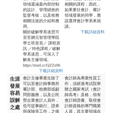
領域還涵蓋內部控制
相關的課程；因此，
的設計、管理績效的
如果要往會計、審計
監督考核，以及稅務
領域發展的同學，應
相關法規的介紹和應
該選擇會計學系來就
用。
讀。
關於破解學系迷思可
下載詳細資料
至官網元智管理學院
學士班首頁／ 課程資
訊 ／特色課程／破解
學系迷思，可深入了
解各主修領域。
https://reurl.cc/QZZz0b
下載詳細資料
會計主修畢業生除了
會計師為專業性質工
生涯
可以至會計師事務所
作，須經過考試院舉
發展
審計部、稅務部或顧
辦之國家考試（會計
容易
問部服務，以及公民
師高考）及格，領有
誤解
營企業會計人員外，
會計師證書、取得會
也可從事銀行、證券
計師資格的專門職業
之處
與保險等工作，之後
人員，其主要領域在