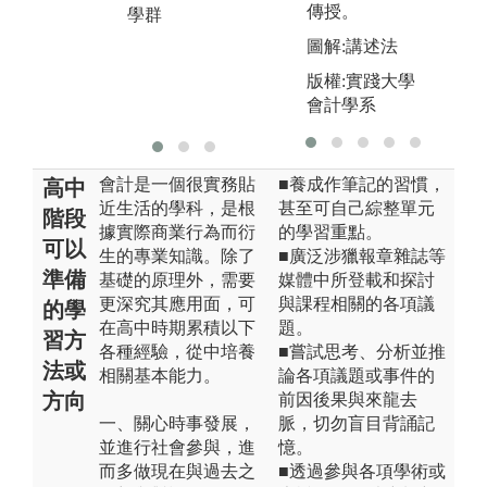
圖解:案例分析
傳授。
學群
例圖
圖解:講述法
版權:元智大學
版權:實踐大學
管理學院會計
會計學系
學群
會計是一個很實務貼
■養成作筆記的習慣，
高中
近生活的學科，是根
甚至可自己綜整單元
階段
據實際商業行為而衍
的學習重點。
可以
生的專業知識。除了
■廣泛涉獵報章雜誌等
準備
基礎的原理外，需要
媒體中所登載和探討
更深究其應用面，可
與課程相關的各項議
的學
在高中時期累積以下
題。
習方
各種經驗，從中培養
■嘗試思考、分析並推
法或
相關基本能力。
論各項議題或事件的
方向
前因後果與來龍去
一、關心時事發展，
脈，切勿盲目背誦記
並進行社會參與，進
憶。
而多做現在與過去之
■透過參與各項學術或