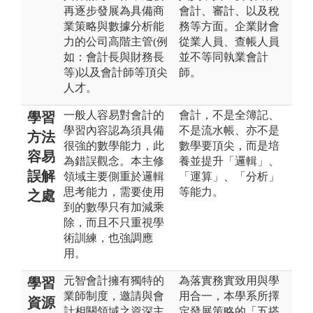
再逐步發展為具備商
會計、審計、以及稅
業策略與數據分析能
務等方面。企業財會
力的公司高階主管(例
從業人員、查帳人員
如：會計長與財務長
並不等同執業會計
等)以及會計師等頂尖
師。
人才。
一般人容易對會計的
會計，不是全簿記、
學習
學習內容認為須具備
不是流水帳、亦不是
方法
很強的數學能力，此
數學要頂尖，而是培
容易
為錯誤觀念。本主修
養並提升「邏輯」、
誤解
領域主要側重於邏輯
「運算」、「分析」
思考能力，需要使用
等能力。
之處
到的數學只有加減乘
除，而且不只重視學
術訓練，也強調應
用。
元智會計擁有獨特的
為落實務實致用與學
學習
業師制度，邀請與會
用合一，本學系所擇
資源
計相關領域之資深主
定發展策略的「五搭