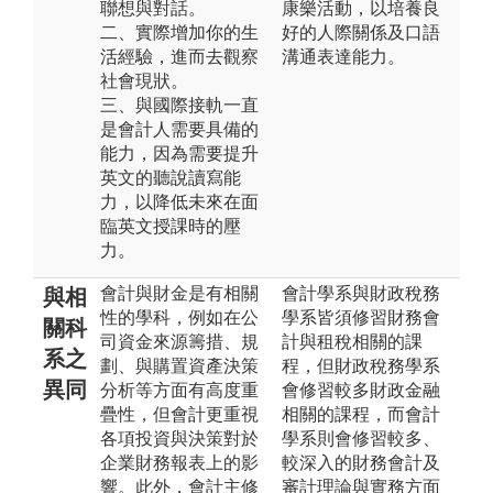
聯想與對話。
康樂活動，以培養良
二、實際增加你的生
好的人際關係及口語
活經驗，進而去觀察
溝通表達能力。
社會現狀。
三、與國際接軌一直
是會計人需要具備的
能力，因為需要提升
英文的聽說讀寫能
力，以降低未來在面
臨英文授課時的壓
力。
會計與財金是有相關
會計學系與財政稅務
與相
性的學科，例如在公
學系皆須修習財務會
關科
司資金來源籌措、規
計與租稅相關的課
系之
劃、與購置資產決策
程，但財政稅務學系
異同
分析等方面有高度重
會修習較多財政金融
疊性，但會計更重視
相關的課程，而會計
各項投資與決策對於
學系則會修習較多、
企業財務報表上的影
較深入的財務會計及
響。此外，會計主修
審計理論與實務方面