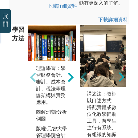
動有更深入的了解。
下載詳細資料
展
下載詳細資料
開
學習
方法
數
理論學習：學
案例分析：以
用
習財務會計、
理論為基礎，
財
審計、成本會
引進相關個案
分
計、稅法等理
進行探討分
狀
講述法：教師
論架構與實務
析，例如企業
全
以口述方式，
應用。
購併、企業舞
搭配實體或數
圖
弊、企業價值
圖解:理論分析
位化教學輔助
例
衡量與分析、
例圖
工具，向學生
管理決策制訂
進行有系統、
版權:元智大學
等。
有組織的知識
管理學院會計