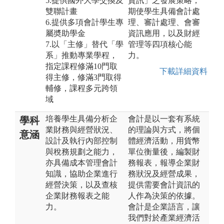
5.提供國外大學交換及
資訊」之發展策略，
雙聯計畫
期使學生具備會計處
6.提供多項會計學生專
理、審計處理、會審
屬奬助學金
資訊應用，以及財經
7.以「主修」替代「學
管理等四項核心能
系」推動專業學程，
力。
指定課程修滿10門取
下載詳細資料
得主修，修滿3門取得
輔修，課程多元跨領
域
培養學生具備分析企
會計是以一套有系統
學科
業財務與經營狀況、
的理論與方式，將個
意涵
設計及執行內部控制
體經濟活動，用貨幣
與稅務規劃之能力，
單位衡量後，編製財
亦具備成本管理會計
務報表，報導企業財
知識，協助企業進行
務狀況及經營成果，
經營決策，以及查核
提供需要會計資訊的
企業財務報表之能
人作為決策的依據。
力。
會計是企業語言，讓
我們對於產業經濟活