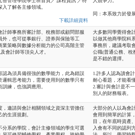
智管理學院學士班首頁／ 課程資訊 ／特
人競爭力。
深入了解各主修領域。
同：本系致力於發
下載詳細資料
會計師事務所審計部、稅務部或顧問部服
大多數同學覺得會
員外，也可從事銀行、證券與保險等工
以做其他商學院科
商業策略與數據分析能力的公司高階主管
事務所，建議考取
以及會計師等頂尖人才。
公職(普通公務、稅
是不錯的選擇。
容認為須具備很強的數學能力，此為錯誤
1.許多人認為讀會
於邏輯思考能力，需要使用到的數學只有
耐心看題，才能看
術訓練，也強調應用。
2.審計與會計是不
別人的財務報表。
度，邀請與會計相關領域之資深主管擔任
大部分的人以為會
己的生涯規劃。
會用到簡單的計算
目，在年底時資產
不分系的學院，會計主修領域的學生可選
入會有不同的認列
；另可修習輔修學程、產業學程、跨校學
法，所以，學習時