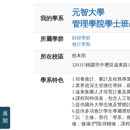
元智大學
我的學系
管理學院學士班
財經
學群
所屬學群
會計
學類
校本部
所在校區
320315桃園市中壢區遠東路1
1.培養會計、審計及稅務專
學系特色
2.業界資深主管擔任導師，
3.遠東集團人才培育計畫及
4.課程與時俱進，包含人工
5.提供國外大學交換及雙聯
6.提供多項會計學生專屬奬
展
7.以「主修」替代「學系」
開
修，修滿3門取得輔修，課