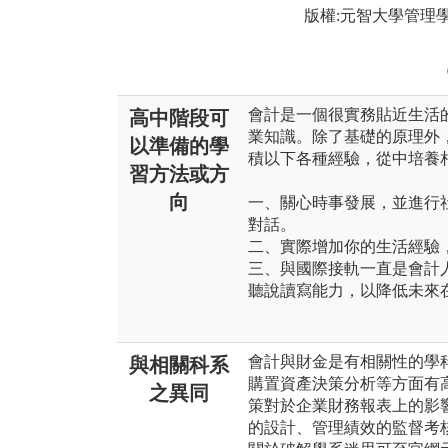
版權:元智大學管理
會計是一個很實務貼近生活
高中階段可
業知識。除了基礎的原理外
以準備的學
積以下各種經驗，從中培養
習方法或方
向
一、關心時事發展，並進行
對話。
二、實際增加你的生活經驗
三、與國際接軌一直是會計
聽說讀寫能力，以降低未來
會計與財金是有相關性的學
與相關科系
購置資產決策分析等方面有
之異同
策對於企業財務報表上的影
的設計、管理績效的監督考