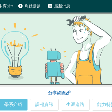
中育才
焦點話題
最新消息
分享網頁
學系介紹
課程資訊
生涯進路
能力特