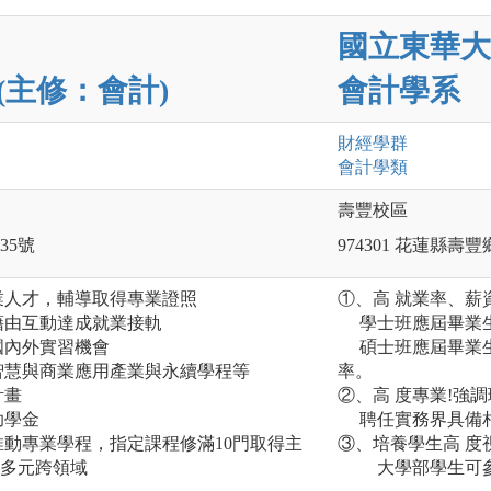
國立東華大
(主修：會計)
會計學系
財經
學群
會計
學類
壽豐校區
35號
974301 花蓮縣
業人才，輔導取得專業證照
①、高 就業率、薪
藉由互動達成就業接軌
學士班應屆畢業生於
國內外實習機會
碩士班應屆畢業生
智慧與商業應用產業與永續學程等
率。
計畫
②、高 度專業!強
助學金
聘任實務界具備相
推動專業學程，指定課程修滿10門取得主
③、培養學生高 度
程多元跨領域
大學部學生可參加