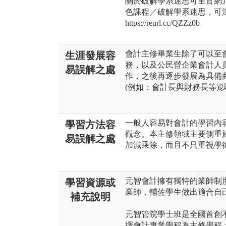
關於破解學系迷思可至官網元
色課程／破解學系迷思，可
https://reurl.cc/QZZz0b
會計主修畢業生除了可以至
生涯發展容
務，以及公民營企業會計人
易誤解之處
作，之後再逐步發展為具備
(例如：會計長與財務長等)
一般人容易對會計的學習內
學習方法容
觀念。本主修領域主要側重
易誤解之處
加減乘除，而且不只重視學
元智會計擁有獨特的業師制
學習資源或
業師，輔佐學生做出適合自
補充說明
元智管院學士班是全國首創
擇會計專業學程為主修學程