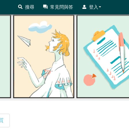
搜尋
常見問與答
登入
質