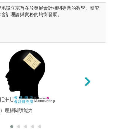
學系設立宗旨在於發展會計相關專業的教學、研究
求會計理論與實務的均衡發展。
為基礎，引進相關個案進行探
 ）理解閱讀能力
數據分析：運用統
邏輯要清
購併、企業舞弊、企業價值衡
業經營狀況是否健
策制訂等。
圖解:數據分析例