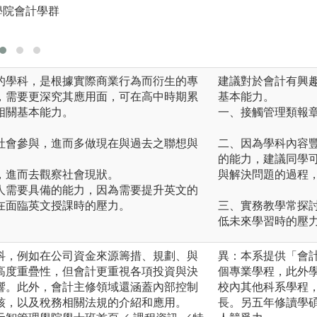
圖解:案例分析例圖
學院會計學群
版權:元智大學管
的學科，是根據實際商業行為而衍生的專
建議對於會計有興
，需要更深究其應用面，可在高中時期累
基本能力。
相關基本能力。
一、接觸管理類報
社會參與，進而多做現在與過去之聯想與
二、因為學科內容
的能力，建議同學
，進而去觀察社會現狀。
與解決問題的過程
人需要具備的能力，因為需要提升英文的
在面臨英文授課時的壓力。
三、實務教學常探
低未來學習時的壓
科，例如在公司資金來源籌措、規劃、與
異：本系提供「會
高度重疊性，但會計更重視各項投資與決
個專業學程，此外
響。此外，會計主修領域還涵蓋內部控制
校內其他科系學程
核，以及稅務相關法規的介紹和應用。
長。另五年修讀學