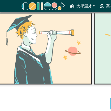
大學選才
高
ColleGo! 大學選才與高中育才輔助系統