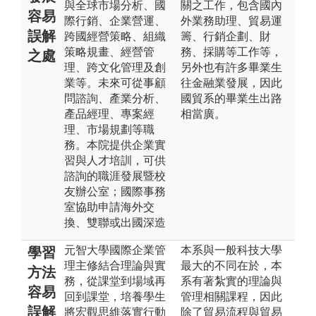
與全球市場分析、國
關之工作，包含國內
容易
際行銷、企業營運、
外業務助理、貿易運
誤解
跨國經營策略、組織
籌、行銷企劃、財
策略規畫、經營管
務、採購等工作等，
之處
理、跨文化管理及創
另外也有許多畢業生
業等。未來可從事顧
往金融業發展，因此
問諮詢、產業分析、
國貿系的畢業生出路
產品經理、專案經
相當廣。
理、市場規劃等職
務。本院提供企業實
習與人才培訓，可供
諮詢的職涯發展暨校
友辦公室；國際事務
室協助申請海外交
換、雙聯或出國深造
元智大學國際企業管
本系與一般科技大學
學習
理主修結合理論與實
最大的不同在於，本
方法
務，從課堂到場域再
系有著紮實的理論與
容易
回到課堂，培養學生
管理相關課程，因此
誤解
將宏觀思維落實行動
除了貿易流程與貿易