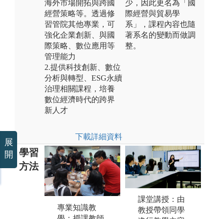
海外市場開拓與跨國
少，因此更名為「國
經營策略等。透過修
際經營與貿易學
習管院其他專業，可
系」，課程內容也隨
強化企業創新、與國
著系名的變動而做調
際策略、數位應用等
整。
管理能力
2.提供科技創新、數位
分析與轉型、ESG永續
治理相關課程，培養
數位經濟時代的跨界
新人才
下載詳細資料
展
學習
開
方法
課堂講授：由
專業知識教
個案探討：透
教授帶領同學
實
學：授課教師
過實務個案或