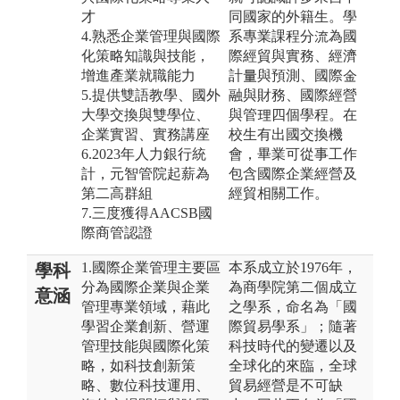
才
同國家的外籍生。學
4.熟悉企業管理與國際
系專業課程分流為國
化策略知識與技能，
際經貿與實務、經濟
增進產業就職能力
計量與預測、國際金
5.提供雙語教學、國外
融與財務、國際經營
大學交換與雙學位、
與管理四個學程。在
企業實習、實務講座
校生有出國交換機
6.2023年人力銀行統
會，畢業可從事工作
計，元智管院起薪為
包含國際企業經營及
第二高群組
經貿相關工作。
7.三度獲得AACSB國
際商管認證
1.國際企業管理主要區
本系成立於1976年，
學科
分為國際企業與企業
為商學院第二個成立
意涵
管理專業領域，藉此
之學系，命名為「國
學習企業創新、營運
際貿易學系」；隨著
管理技能與國際化策
科技時代的變遷以及
略，如科技創新策
全球化的來臨，全球
略、數位科技運用、
貿易經營是不可缺