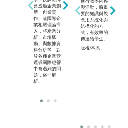
進行教學內容
識
會透過企業創
全球案例之研
與活動，將重
企
新、創業實
討，結合課程
要的知識與觀
或
作、或國際企
理論知識基
念用系統化與
請
業相關理論導
礎，培養學生
結構化的方
由
入，將產業分
洞察問題、分
式，有效率的
論
析、市場脈
析問題、與解
傳達給學生。
分
動、與數據資
決問題之能
落
版權:本系
料分析等，對
力。
業
於各種企業營
過
運或國際經營
作
中會遇到的問
快
題，逐一解
業
析。
不
涵