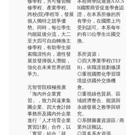
修學程，另可修習輔
本校商學院通過AACS
修學程、產業學程、
B國際商管促進學會認
跨校(院)學程等，發展
證，在本系所修的所
個人獨特之競爭優
有學分，在國際上均
勢。同時，每位學生
受到認可。本系每年
均能延後分流，大二
約有15位學生出國交
至大四可自由轉換主
換。
修學程，有助學生探
索職涯性向，適性發
系所資源：
展並發揮個人潛能，
◎四大專業學程(TEF
強化在未來世界的競
B)，依職涯規劃修課
爭力。
◎重視國際化學習環
境提供國外交換機
元智管院積極推廣
會。
「海內外企業實
◎重視綠色貿易、區
習」，致力與遠東集
域經濟整合、能源與
團企業、四大會計師
永續發展之教學與研
事務所及國內外企業
究。
進行「人才培育企業
◎系辦圖書資源區 / 商
實習計劃」合作，以
業外語雜誌。
「實習」結合「就
◎眾多系友資源。