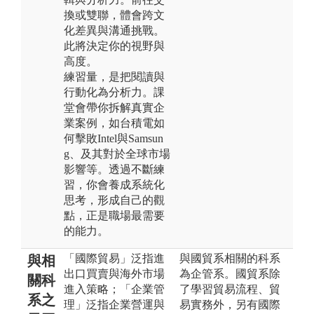
換或雙聯，體會跨文
化差異與溝通挑戰。
此將決定你的視野與
高度。
練習量，是把閱讀與
行動化為分析力。課
堂會帶你拆解真實企
業案例，如台積電如
何擊敗Intel與Samsun
g、及其對於全球市場
影響等。透過不斷練
習，你會養成系統化
思考，形成自己的觀
點，正是職場最需要
的能力。
「國際貿易」泛指進
與國貿系相關的科系
與相
出口買賣與海外市場
為企管系。國貿系除
關科
進入策略；「企業管
了學習貿易流程、貿
系之
理」泛指企業營運與
易實務外，另有國際