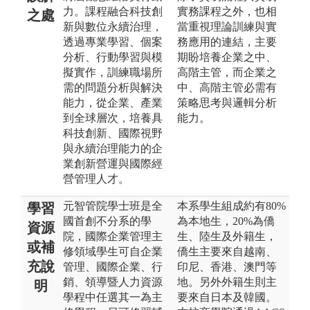
力。課程融合科技創
實務課程之外，也相
之處
新與數位永續治理，
當重視理論訓練與實
透過專業學習、個案
務應用的連結，主要
分析、行動學習與模
期盼培養企業之中、
擬實作，訓練職場所
高階主管，而企業之
需的問題分析與解決
中、高階主管必需有
能力，從企業、產業
策略思考與邏輯分析
到全球層次，培養具
能力。
科技創新、國際視野
與永續治理能力的企
業創新營運與國際經
營管理人才。
元智管院學士班是全
本系學生組成約有80%
學習
國首創不分系的學
為本地生，20%為僑
資源
院，國際企業管理主
生、陸生及外籍生，
或補
修領域學生可自企業
僑生主要來自越南、
充說
管理、國際企業、行
印尼、香港、澳門等
銷、領導暨人力資源
地。另外外籍生則主
明
學程中任選其一為主
要來自日本及韓國。