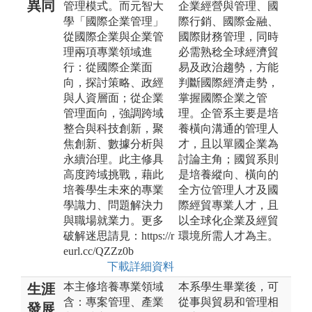
異同
管理模式。而元智大
企業經營與管理、國
學「國際企業管理」
際行銷、國際金融、
從國際企業與企業管
國際財務管理，同時
理兩項專業領域進
必需熟稔全球經濟貿
行：從國際企業面
易及政治趨勢，方能
向，探討策略、政經
判斷國際經濟走勢，
與人資層面；從企業
掌握國際企業之管
管理面向，強調跨域
理。企管系主要是培
整合與科技創新，聚
養橫向溝通的管理人
焦創新、數據分析與
才，且以單國企業為
永續治理。此主修具
討論主角；國貿系則
高度跨域挑戰，藉此
是培養縱向、橫向的
培養學生未來的專業
全方位管理人才及國
學識力、問題解決力
際經貿專業人才，且
與職場就業力。更多
以全球化企業及經貿
破解迷思請見：https://r
環境所需人才為主。
eurl.cc/QZZz0b
下載詳細資料
本主修培養專業領域
本系學生畢業後，可
生涯
含：專案管理、產業
從事與貿易和管理相
發展