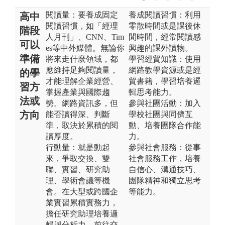
閱讀量：要養成固定
養成閱讀習慣：利用
高中
閱讀習慣，如「經理
零散時間或是課後休
階段
人月刊」、CNN、Tim
閒時間，經常閱讀感
可以
es等中外媒體。無論你
興趣的課外讀物。
準備
將來走什麼領域，都
學習經貿知識：使用
應維持足夠閱讀量，
網路教學資源或是經
的學
才能理解企業經營、
貿書籍，學習培養邏
習方
掌握產業與國際趨
輯思考能力。
法或
勢。網路資訊多，但
參與社團活動：加入
方向
能否讀得深、判斷
學校社團與同儕互
準，取決於累積的閱
動、培養團隊合作能
讀厚度。
力。
行動量：就是動起
參與社會服務：從事
來，爭取交換、雙
社會服務工作，培養
聯、實習、研究助
自信心、溝通技巧、
理、學術會議等機
團隊精神和獨立思考
會。在大型或跨國企
等能力。
業實習累積實務力，
擔任研究助理培養邏
輯與分析力。前往交