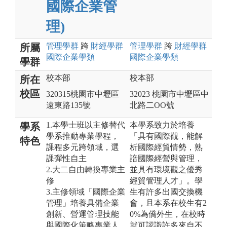
國際企業管
理)
管理
學群
跨
財經
學群
管理
學群
跨
財經
學群
所屬
國際企業
學類
國際企業
學類
學群
校本部
校本部
所在
校區
320315桃園市中壢區
32023 桃園市中壢區中
遠東路135號
北路二OO號
1.本學士班以主修替代
本學系致力於培養
學系
學系推動專業學程，
「具有國際觀，能解
特色
課程多元跨領域，選
析國際經貿情勢，熟
課彈性自主
諳國際經營與管理，
2.大二自由轉換專業主
並具有環境觀之優秀
修
經貿管理人才」。學
3.主修領域「國際企業
生有許多出國交換機
管理」培養具備企業
會，且本系在校生有2
創新、營運管理技能
0%為僑外生，在校時
與國際化策略專業人
就可認識許多來自不