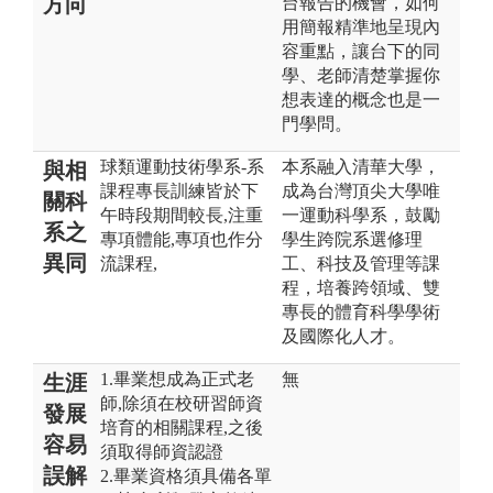
方向
台報告的機會，如何
用簡報精準地呈現內
容重點，讓台下的同
學、老師清楚掌握你
想表達的概念也是一
門學問。
球類運動技術學系-系
本系融入清華大學，
與相
課程專長訓練皆於下
成為台灣頂尖大學唯
關科
午時段期間較長,注重
一運動科學系，鼓勵
系之
專項體能,專項也作分
學生跨院系選修理
異同
流課程,
工、科技及管理等課
程，培養跨領域、雙
專長的體育科學學術
及國際化人才。
1.畢業想成為正式老
無
生涯
師,除須在校研習師資
發展
培育的相關課程,之後
容易
須取得師資認證
誤解
2.畢業資格須具備各單