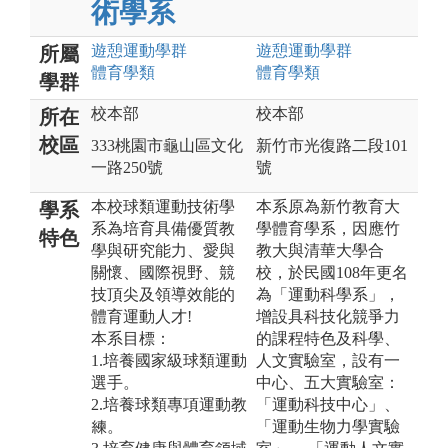
術學系
遊憩運動
學群
遊憩運動
學群
所屬
體育
學類
體育
學類
學群
校本部
校本部
所在
校區
333桃園市龜山區文化
新竹市光復路二段101
一路250號
號
本校球類運動技術學
本系原為新竹教育大
學系
系為培育具備優質教
學體育學系，因應竹
特色
學與研究能力、愛與
教大與清華大學合
關懷、國際視野、競
校，於民國108年更名
技頂尖及領導效能的
為「運動科學系」，
體育運動人才!
增設具科技化競爭力
本系目標：
的課程特色及科學、
1.培養國家級球類運動
人文實驗室，設有一
選手。
中心、五大實驗室：
2.培養球類專項運動教
「運動科技中心」、
練。
「運動生物力學實驗