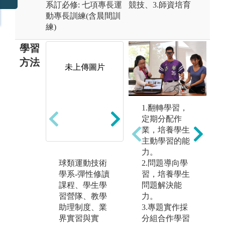
系訂必修: 七項專長運
競技、3.師資培育
動專長訓練(含晨間訓
練)
學習
方法
未上傳圖片
未上傳圖片
1.翻轉學習，
定期分配作
業，培養學生
主動學習的能
力。
2.問題導向學
球類運動技術
球類運動技術
球
習，培養學生
學系-彈性修讀
學系
學
問題解決能
課程、學生學
力。
習營隊、教學
3.專題實作採
助理制度、業
分組合作學習
界實習與實