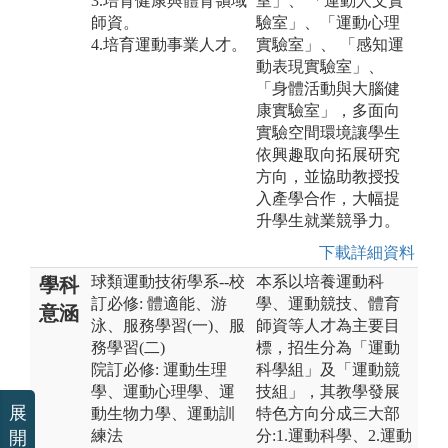
3.培育健康與體育領域
室」、 「運動人文實
師資。
驗室」、「運動心理
4.培育運動事業人才。
實驗室」、 「感知運
動表現實驗室」、
「身體活動與大腦健
康實驗室」，多面向
實驗空間環境讓學生
依興趣取向拓展研究
方向，並協助教授投
入產學合作，大幅提
升學生就業競爭力。
下載詳細資料
球類運動技術學系--校
本系以培養運動科
學科
訂必修: 體適能、游
學、運動競技、體育
意涵
泳、服務學習(一)、服
師資等人才為主要目
務學習(二)
標，招生分為「運動
院訂必修: 運動生理
科學組」及「運動競
學、運動心理學、運
技組」，其教學發展
展
動生物力學、運動訓
特色方向分成三大部
練法
分:1.運動科學、2.運動
開