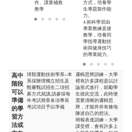
方式，培養學
作、課業補救
生專題製作能
教學
力。
4.術科學習由
專業教練直接
教學，培養同
學指導運動技
術與健身技巧
的專業能力。
球類運動技術學系--本
邏輯思辨訓練－大學
高中
系採辦理獨立招生及
裡有許多課程是以討
階段
甄審甄試招生二項招
論形式進行，鼓勵學
可以
募方式就讀,請參採每
生彼此交流，此時便
準備
年考試簡章各項專長
需要清晰的邏輯思
考試項目予以準備
辨，才能井井有條地
的學
陳述自己的想法。
習方
簡報表達訓練－大學
法或
課堂裡，會有許多上