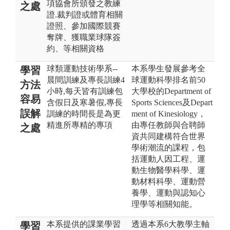
項協會所頒發之教練
之處
證.裁判證或體育相關
證照、參加國際競賽
奪牌、獲職業球隊簽
約、等相關資格
球類運動技術學系--
本系學生發展參考全
學習
晨間訓練及專長訓練4
球運動科學排名前50
方法
小時,每天皆有訓練包
大學校的Department of
容易
含假日及寒暑假,專長
Sports Sciences及Depart
誤解
訓練的時間長是為更
ment of Kinesiology，
精進所專精的專項
由專任教師與合聘師
之處
資共同建構符合世界
學術潮流的課程，包
括運動人因工程、運
動生物醫學科學、運
動材料科學、運動營
養學、運動與認知心
理學等相關知能。
本系提供的課業學習
透過本系6大教學主軸
學習