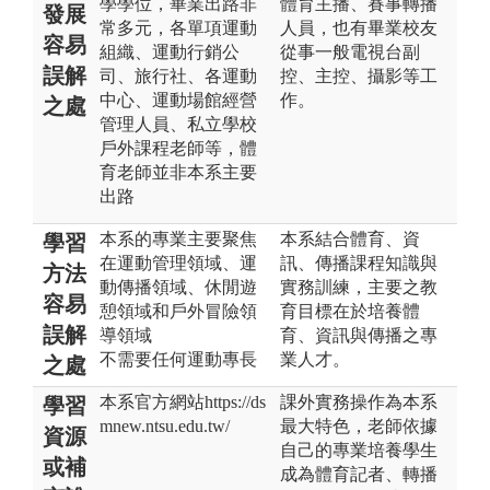
學學位，畢業出路非
體育主播、賽事轉播
發展
常多元，各單項運動
人員，也有畢業校友
容易
組織、運動行銷公
從事一般電視台副
誤解
司、旅行社、各運動
控、主控、攝影等工
中心、運動場館經營
作。
之處
管理人員、私立學校
戶外課程老師等，體
育老師並非本系主要
出路
本系的專業主要聚焦
本系結合體育、資
學習
在運動管理領域、運
訊、傳播課程知識與
方法
動傳播領域、休閒遊
實務訓練，主要之教
容易
憩領域和戶外冒險領
育目標在於培養體
誤解
導領域
育、資訊與傳播之專
不需要任何運動專長
業人才。
之處
本系官方網站https://ds
課外實務操作為本系
學習
mnew.ntsu.edu.tw/
最大特色，老師依據
資源
自己的專業培養學生
或補
成為體育記者、轉播