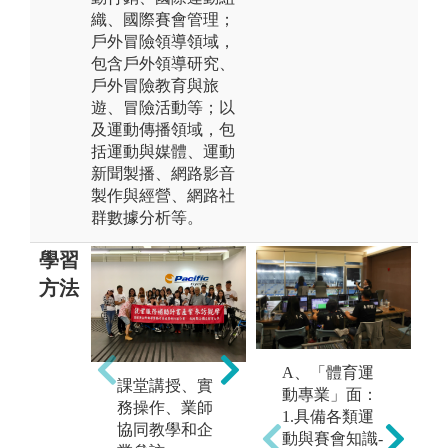
織、國際賽會管理；
戶外冒險領導領域，
包含戶外領導研究、
戶外冒險教育與旅
遊、冒險活動等；以
及運動傳播領域，包
括運動與媒體、運動
新聞製播、網路影音
製作與經營、網路社
群數據分析等。
學習
方法
未上傳圖片
A、「體育運
課堂講授、實
動專業」面：
務操作、業師
1.具備各類運
協同教學和企
動與賽會知識-