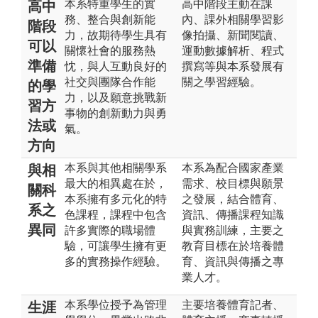
本系特重學生的實
高中階段主動在課
高中
務、整合與創新能
內、課外相關學習影
階段
力，故期待學生具有
像拍攝、新聞閱讀、
可以
關懷社會的服務熱
運動數據解析、程式
準備
忱，與人互動良好的
撰寫等與本系發展有
社交與團隊合作能
關之學習經驗。
的學
力，以及願意挑戰新
習方
事物的創新動力與勇
法或
氣。
方向
本系與其他相關學系
本系為配合國家產業
與相
最大的相異處在於，
需求、校目標與願景
關科
本系擁有多元化的特
之發展，結合體育、
系之
色課程，課程中包含
資訊、傳播課程知識
異同
許多實際的職場體
與實務訓練，主要之
驗，可讓學生擁有更
教育目標在於培養體
多的實務操作經驗。
育、資訊與傳播之專
業人才。
本系學位授予為管理
主要培養體育記者、
生涯