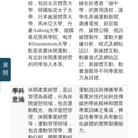
校，包括北京體育大
鍵在於透過「做中
學、韓國梨花女子大
學」的實用課程，讓
學、日本鹿屋體育大
學生具備運動新聞、
學、馬來亞大學、丹
廣播電視、節目製
麥Aalborg大學、德國
作、媒體公關、視訊
慕尼黑商學院、匈牙
媒體製作、運動大數
利Semmelweis大學，
據分析、程式及網站
歡迎喜愛休閒運動，
設計、新媒體互動、
有志於休閒產業經營
動畫遊式及網站設
的同學加入本系。
計、新媒體互動、動
展
畫遊戲等不同專業能
開
力為目標。
休閒產業經營，是以
運動資訊與傳播學系
學科
管理為基礎，分為休
著重於現代化科技傳
意涵
閒遊憩領域，包含運
媒的學術精神和體育
動觀光、海洋遊憩管
專業訓練之養成，裨
理、休閒事業經營
益培養學生具有數位
等；運動管理領域，
化媒體的實際製播能
包含運動管理學、運
力。
動行銷、國際運動組