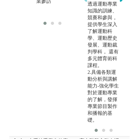
業參訪
透過運動專業
知識的訓練、
教師課堂講授
學
競賽和參與，
提供學生深入
了解運動科
學、運動歷史
發展、運動裁
判學科， 還有
多元體育術科
課程。
2.具備各類運
動分析與講解
能力-強化學生
對於運動專業
的了解，發揮
專業節目製作
和播報的基
礎。