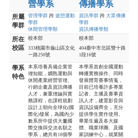
營學系
傳播學系
管理
學群
跨
遊憩運動
資訊
學群
跨
大眾傳播
所屬
學群
學群
學群
休閒管理
學類
資訊傳播
學類
校本部
校本部
所在
校區
333桃園市龜山區文化
404臺中市北區雙十路
一路250號
1段16號
本系培養具備企業管
本學系首創全國運動
學系
理知能，嫻熟運動與
轉播實務操作、同時
特色
休閒產業經營管理、
發展體育賽事情蒐，
行銷企畫及資訊傳播
目前已培養許多專業
人才，兼重理論與實
記者、主播及賽事資
務課程，在課程規劃
訊人才，建置影音與
設計上朝向全球化(國
資訊設備齊全，充分
際化)發展，為國內少
提供學生實作使用。
數系所中提供大量國
畢業生遍及各大媒
際交換與交流名額之
體、職業球團、及國
學系，總共有18個學
家訓練中心，就業關