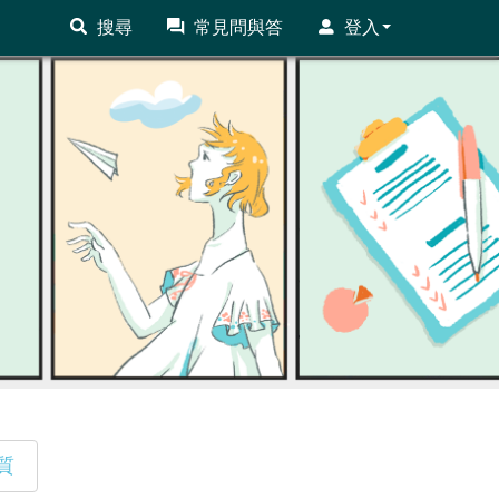
搜尋
常見問與答
登入
質