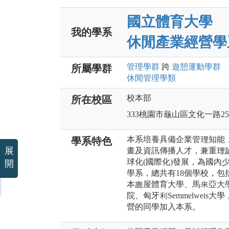
國立體育大學
我的學系
休閒產業經營學
管理
學群
跨
遊憩運動
學群
所屬學群
休閒管理
學類
校本部
所在校區
333桃園市龜山區文化一路25
本系培養具備企業管理知能
學系特色
展
畫及資訊傳播人才，兼重理
球化(國際化)發展，為國內
開
學系，總共有18個學校，
本鹿屋體育大學、馬來亞大學、
院、匈牙利Semmelwei
營的同學加入本系。