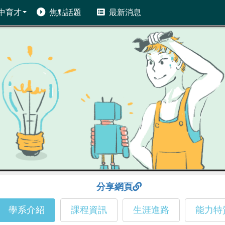
中育才
焦點話題
最新消息
分享網頁
學系介紹
課程資訊
生涯進路
能力特