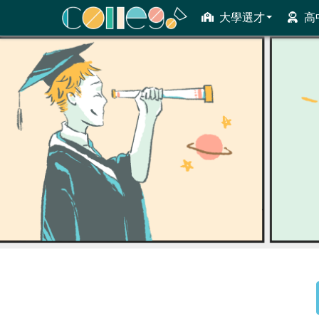
大學選才
高
ColleGo! 大學選才與高中育才輔助系統