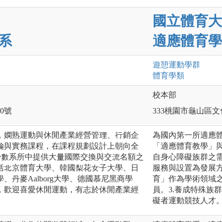
國立體育大
系
適應體育學
遊憩運動
學群
體育
學類
校本部
0號
333桃園市龜山區文
，嫻熟運動與休閒產業經營管理、行銷企
為國內第一所適應體
論與實務課程，在課程規劃設計上朝向全
「適應體育教學」
少數系所中提供大量國際交換與交流名額之
自身心障礙族群之
包括北京體育大學、韓國梨花女子大學、日
服務與設置為發展方
丹麥Aalborg大學、德國慕尼黑商學
育」作為學術領域之
s大學，歡迎喜愛休閒運動，有志於休閒產業經
員。3.養成特殊族
礙者運動競技人才