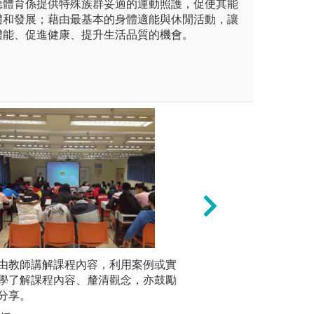
應體育係提供特殊族群妥適的運動照護，促使其能
體和發展；藉由最基本的身體適能與休閒活動，讓
體能、促進健康、提升生活品質的機會。
未上傳圖片
由教師講解課程內容，利用案例或實
團隊學習
學生小組討論
學了解課程內容、釐清觀念，亦鼓勵
知識分享
分享。
目標。