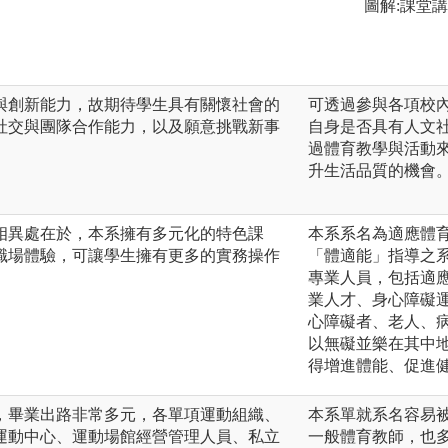
圖解:課堂
與創新能力，故期待學生具有關懷社會的
可透過參與各項校
社交與團隊合作能力，以及願意挑戰新事
自身是否具有人文
過體育教學與活動
升生活品質的機會
相異處在於，本系擁有多元化的特色課
本系系名為適應體
職場體驗，可讓學生擁有更多的實務操作
「體適能」指導之
專業人員，包括適
業人才、身心障礙
心障礙者、老人、
以無礙並樂在其中
得增進體能、促進
，畢業出路非常多元，各單項運動組織、
本系單就系名容易
運動中心、運動場館經營管理人員、私立
一般體育教師，也