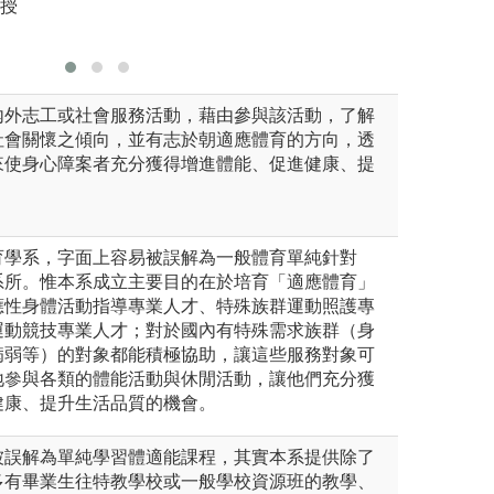
講授
圖解:團隊
內外志工或社會服務活動，藉由參與該活動，了解
社會關懷之傾向，並有志於朝適應體育的方向，透
來使身心障案者充分獲得增進體能、促進健康、提
。
育學系，字面上容易被誤解為一般體育單純針對
系所。惟本系成立主要目的在於培育「適應體育」
應性身體活動指導專業人才、特殊族群運動照護專
運動競技專業人才；對於國內有特殊需求族群（身
病弱等）的對象都能積極協助，讓這些服務對象可
地參與各類的體能活動與休閒活動，讓他們充分獲
健康、提升生活品質的機會。
被誤解為單純學習體適能課程，其實本系提供除了
多有畢業生往特教學校或一般學校資源班的教學、