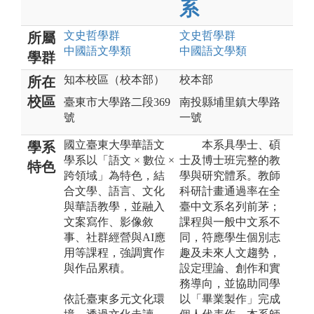
系
文史哲
學群
文史哲
學群
所屬
中國語文
學類
中國語文
學類
學群
知本校區（校本部）
校本部
所在
校區
臺東市大學路二段369
南投縣埔里鎮大學路
號
一號
國立臺東大學華語文
本系具學士、碩
學系
學系以「語文 × 數位 ×
士及博士班完整的教
特色
跨領域」為特色，結
學與研究體系。教師
合文學、語言、文化
科研計畫通過率在全
與華語教學，並融入
臺中文系名列前茅；
文案寫作、影像敘
課程與一般中文系不
事、社群經營與AI應
同，符應學生個別志
用等課程，強調實作
趣及未來人文趨勢，
與作品累積。
設定理論、創作和實
務導向，並協助同學
依託臺東多元文化環
以「畢業製作」完成