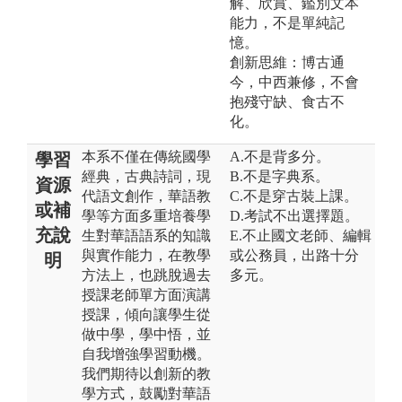
解、欣賞、鑑別文本
能力，不是單純記
憶。
創新思維：博古通
今，中西兼修，不會
抱殘守缺、食古不
化。
本系不僅在傳統國學
A.不是背多分。
學習
經典，古典詩詞，現
B.不是字典系。
資源
代語文創作，華語教
C.不是穿古裝上課。
或補
學等方面多重培養學
D.考試不出選擇題。
充說
生對華語語系的知識
E.不止國文老師、編輯
與實作能力，在教學
或公務員，出路十分
明
方法上，也跳脫過去
多元。
授課老師單方面演講
授課，傾向讓學生從
做中學，學中悟，並
自我增強學習動機。
我們期待以創新的教
學方式，鼓勵對華語