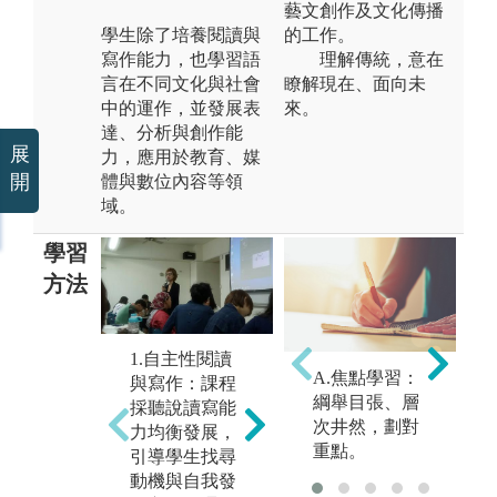
藝文創作及文化傳播
學生除了培養閱讀與
的工作。
寫作能力，也學習語
理解傳統，意在
言在不同文化與社會
瞭解現在、面向未
中的運作，並發展表
來。
達、分析與創作能
展
力，應用於教育、媒
開
體與數位內容等領
域。
學習
方法
1.自主性閱讀
3
2.田野調查：
A.焦點學習：
與寫作：課程
口
學生進入社
綱舉目張、層
採聽說讀寫能
勵
區，觀察與體
次井然，劃對
力均衡發展，
堂
驗在地需求，
重點。
引導學生找尋
語
進而提出個人
動機與自我發
能