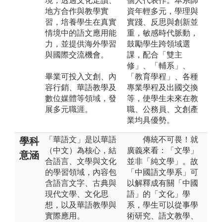
境，透過文化走讀、
個人代表作。本系師
地方合作與教學實
資年輕多元，學理與
習，培養學生在真實
實踐、反思與創新並
情境中的語文應用能
重，敏感時代脈動，
力，並提供海外學習
鼓勵學生跨領域選
與國際交流機會。
課，配合「雙主
修」、「輔系」、
畢業可投入文創、內
「教育學程」、各種
容行銷、華語教學及
專業學程及出國交換
數位媒體等領域，發
等，使學生未來在教
展多元職涯。
職、公務員、文創產
業均具優勢。
「華語文」是以華語
傳統不可畏！就
學科
（中文）為核心，結
廣義來看：「文學」
意涵
合語言、文學與文化
並非「純文學」。故
的學習領域，內容包
「中國語文學系」可
含語言文字、古典與
以解釋成有關「中國
現代文學、文化思
語」的「文化」學
想，以及華語教學與
系，學生可以從事學
實際應用。
術研究、語文教學、