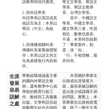
語教學與現代應用。
華文文學系、華語文
學系、華語文教學
2. 與外語學系
系、台灣文學系。
外語學系以英語或其
其中，中國語文
他語言為主；本系以
學系、中國文學系、
華語（中文）為核
國文學系三者，性質
心。
相近，數量也最多。
不過，本系特別規劃
3. 與傳播相關科系
了「畢業製作」制
傳播科系著重媒體製
度，使「知」、
作；本系以語文與文
「行」不相背離，最
化為基礎進行內容創
具特色。
作。
華教組職場涵蓋主要
本系關於畢業生
生涯
的國內外華語文教
出路或生涯發展方
發展
師，還有教學中心或
面，最容易被誤解的
容易
學校的教育行政工
是出路少或謀職不易
誤解
作、教材與工具圖書
的問題。實際上，本
出版。文學和語言組
系畢業生出路相當寬
之處
鼓勵學生結合在地特
廣，除了一般中文系