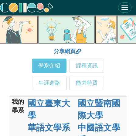
ColleGo! 大學選才與高中育才輔助系統
分享網頁
學系介紹
課程資訊
生涯進路
能力特質
我的
國立臺東大
國立暨南國
學系
學
際大學
華語文學系
中國語文學