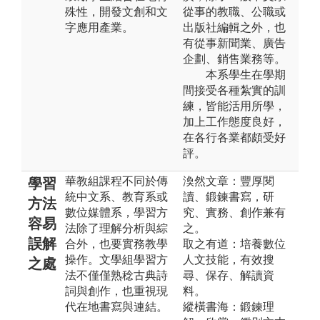
殊性，開發文創和文
從事的教職、公職或
字應用產業。
出版社編輯之外，也
有從事新聞業、廣告
企劃、銷售業務等。
本系學生在學期
間接受各種紮實的訓
練，皆能活用所學，
加上工作態度良好，
在各行各業都頗受好
評。
華教組課程不同於傳
渙然文章：豐厚閱
學習
統中文系、教育系或
讀、鍛鍊書寫，研
方法
數位媒體系，學習方
究、實務、創作兼有
容易
法除了理解分析與綜
之。
誤解
合外，也要實務教學
取之有道：培養數位
操作。文學組學習方
人文技能，有效搜
之處
法不僅僅熟稔古典詩
尋、保存、解讀資
詞與創作，也重視現
料。
代在地書寫與連結。
縱橫書海：鍛鍊理