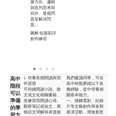
如何與地方族
展方向、邏輯
及
群特殊性產生
與批判思考與
圖
連結，地方經
寫作、發掘問
與
驗如何與世界
題並解決問
頭
（或全球）對
題。
話與回應、被
圖解:短篇影評
看見與被感
創作練習
受。
圖解:都蘭糖
廠-手創創藝品
小店參訪
1. 培養長期閱讀與寫
我們建議同學，可在
高中
作習慣
高中時期累積以下各
階段
可持續閱讀小說、散
種經驗，從中培養相
可以
文或文化相關書籍，
關基本能力。
準備
並練習寫閱讀心得、
一、接觸電影、紀錄
觀察筆記或短文，累
片等文藝創作與各類
的學
積語文理解與表達能
展演活動，增進創意
習方