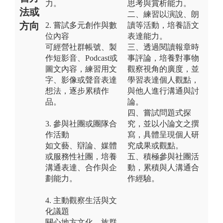
力。
思考與賞析能力。
法或
二、練習以演說、朗
方向
2. 嘗試多元創作與數
讀等活動，培養語文
位內容
表達能力。
可經營社群帳號、製
三、透過閱讀報章時
作短影音、Podcast或
事評論，培養對事物
圖文內容，練習用文
觀察視角的廣度，並
字、影像或聲音表達
學習表達個人觀點，
想法，逐步累積作
與他人進行溝通與討
品。
論。
四、嘗試問題式探
3. 參與社團或團隊合
究，並以小論文之撰
作活動
寫，具體呈現個人研
如文藝、辯論、媒體
究成果或觀點。
或服務性社團，培養
五、積極參與社團活
溝通表達、合作與企
動，累積與人溝通合
劃能力。
作經驗。
4. 主動觀察生活與文
化議題
關心地方文化、族群