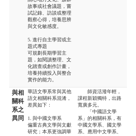
故事或社會議題，嘗
試記錄、訪談或整理
觀察心得，培養思辨
與文化敏感度。
5. 進行自主學習或主
題式專題
可規劃長期學習主
題，如閱讀整理、文
化踏查或創作計畫，
培養持續投入與整合
實作的能力。
華語文學系常與其他
師資活潑年輕，
與相
語文相關科系混淆，
課程新穎獨特，出路
關科
差異如下：
寬廣多元。
系之
「中國語文學
異同
1. 與中國文學系
系」的相關科系，有
偏重古典文學與文獻
中國文學系、國文學
研究；本系更強調華
系、應用中文學系、