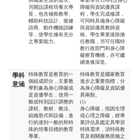
與職業生涯的需求。
畢業學分128內含身心
另開設課程培養次專
障礙與資賦優異課
長，包含補救教學、
程，學生完成修課，
輔助科技設計、復健
可同時具備身心障礙
諮商、動作機能訓練
與資賦優異教師資
等，使學生擁有充分
格。學生畢業後除擔
之專業能力。
任教職，另可任職特
教行政部門和身心障
礙療育機構，亦可繼
續進修深造。
特殊教育是教育的一
特殊教育是國家教育
學科
個組成部分，主要教
進步之重要指標，分
意涵
學對象為身心障礙或
為身心障礙及資賦優
是資優學生，使用一
異兩類。
般或特別設計調整的
(1)
課程、教材、教法、
身心障礙，指因生理
組織形式和設備，進
或心理之障礙，經專
行的達到一般的和特
業評估及鑑定具學習
殊的培養目標的教育
特殊需求，須特殊教
專業。
育及相關服務措施之