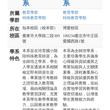
系
系
教育
學群
教育
學群
所屬
特殊教育
學類
特殊教育
學類
學群
知本校區（校本部）
博愛校區
所在
校區
臺東市大學路二段369
100234臺北市中正區
號
愛國西路1號
本系旨在培育國小階
本系為全師培學系，
學系
段特殊教育師資，為
主要培養學生具備身
特色
全師培之學系，學生
心障礙與資賦優異之
入學並通過本系相關
專業知能與人文關懷
檢定即有師資生資
素養，課程兼重身心
格，畢業後可考教師
障礙與資賦優異教育
之證照進入教育職
之理論與實務，並結
場。藉由相關理論及
合實地學習與教學現
教學實習課程，充實
場密切連結，以增進
本系學生教學專業能
學生實務能力與經
力，以因應未來教學
驗。