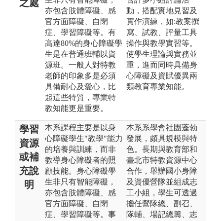
之處
亦包含肢體障礙、感
動，搭配實地見習及
官方面障礙、自閉
實作演練，如:教案撰
症、學習障礙等。有
寫、試教、評量工具
高達80%的身心障礙學
操作與教學實習等。
生是在普通班輔以資
使學生理論與實務並
源班。一般人對特教
重，進而同時具備身
老師的印象多是必須
心障礙及資賦優異兩
具備耐心及愛心，比
類教育專業知能。
起這些特質，專業特
教知能更是重要。
本系課程主要是以身
本系系學會社團蓬勃
學習
心障礙學生"教學"能力
發展，頗具規模與特
資源
的培養與訓練，而非
色。長期與教育部和
或補
教導身心障礙者的照
臺北市特教資源中心
充說
顧技能。身心障礙學
合作，舉辦國小身障
生非只有智能障礙，
及資優營隊並組成志
明
亦包含肢體障礙、感
工小組，學生可透過
官方面障礙、自閉
擔任營隊總、副召、
症、學習障礙等。事
隊輔、場記總籌、志