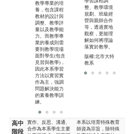
學習課程調
辨和批判之精
任
教學專業的培
整、教學環境
神以及表達能
O
養，包含課程
規劃、班級經
力(因為一個老
式
教材的設計與
營與親師合作
師需有良好表
的
調整、教學評
等，透過實地
達能力)，本系
支
量以及教學能
觀察，更能理
教學有諸多專
面
力。而教學專
解如何將理論
題小組討論與
場
業的養成則需
落實於教學。
報告。
學
要到教學現場
培
面對學生(包含
版權:北市大特
其
見習與教學)，
教系
任
因此本系學習
逐
方法以實習實
的
作為主，強調
自
問題解決能力
的
的素養教學訓
練。
實作、反思、溝通、
本系以培育特殊教育
高中
合作為本系學生主要
師資為宗旨，除特殊
階段