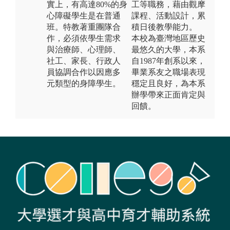
實上，有高達80%的身
工等職務，藉由觀摩
心障礙學生是在普通
課程、活動設計，累
班。特教著重團隊合
積日後教學能力。
作，必須依學生需求
本校為臺灣地區歷史
與治療師、心理師、
最悠久的大學，本系
社工、家長、行政人
自1987年創系以來，
員協調合作以因應多
畢業系友之職場表現
元類型的身障學生。
穩定且良好，為本系
辦學帶來正面肯定與
回饋。