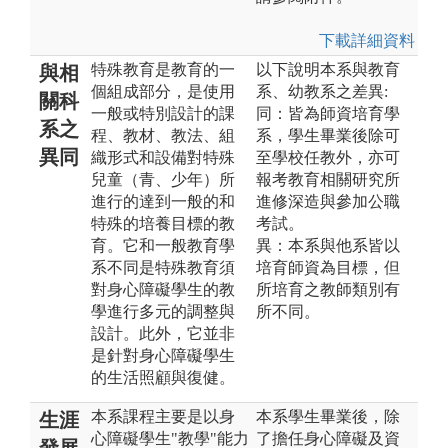
下載詳細資料
特殊教育是教育的一
以下說明本系與教育
與相
個組成部分，是使用
系、幼教系之差異:
關科
一般或特別設計的課
同：皆為師資培育學
系之
程、教材、教法、組
系，學生畢業後除可
異同
織形式和設備對特殊
至學校任教外，亦可
兒童（青、少年）所
報考教育相關研究所
進行的達到一般的和
進修深造與參加公職
特殊的培養目標的教
考試。
育。它和一般教育學
異：本系與他系皆以
系不同是特殊教育須
培育師資為目標，但
對身心障礙學生的教
所培育之教師類別有
學進行多元的調整與
所不同。
設計。此外，它並非
是針對身心障礙學生
的生活照顧與復健。
本系課程主要是以身
本系學生畢業後，除
生涯
心障礙學生"教學"能力
了擔任身心障礙及資
發展