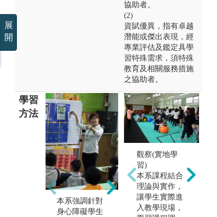
協助者。
(2)
展
資賦優異，指有卓越
潛能或傑出表現，經
開
專業評估及鑑定具學
習特殊需求，須特殊
教育及相關服務措施
之協助者。
學習
方法
未上傳圖片
觀察(實地學
習)
本系課程結合
理論與實作，
讓學生實際進
本系強調針對
入教學現場，
為培養學生思
本
身心障礙學生