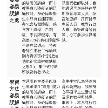
的培養與訓練，而非
賦優異教師以外，也
容易
教導身心障礙者的照
能透過再進修轉往早
誤解
顧技能。身心障礙學
期療育專業人員、語
生非只有智能障礙，
言治療師、諮商輔導
之處
亦包含肢體障礙、感
專業人員、教育行政
官方面障礙、自閉
人員、高等教育師資
症、學習障礙等。有
等，亦可參加公職考
高達70%的身心障礙學
試。
生是在普通班，特教
老師在學校工作場域
則有資源班(針對認知
功能正常或輕微缺損
之學生)、集中式特教
班以及特教學校。
本系課程主要是以身
高中生常以為特殊教
學習
心障礙學生"教學"能力
育即為照顧、訓練身
方法
的培養與訓練，而非
心障礙學生生活起居
容易
教導身心障礙者的照
及課程教學與輔導。
誤解
顧技能。身心障礙學
事實上，本系課程包
生非只有智能障礙，
含許多小組討論活