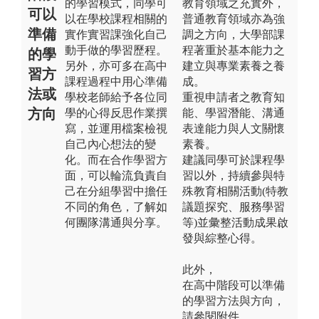
的學習模式，同學可
教育領域之充實外，
可以
以在學校課程相關的
普通教育領域亦為強
準備
實作實習課強化自己
調之方向，大學部課
動手做的學習歷程。
程著重於基本能力之
的學
另外，亦可多在高中
建立與專業素養之養
習方
課程過程中用心準備
成。
法或
學校老師給予各位同
重視申請者之教育知
方向
學的心得反思作業撰
能、學習潛能、溝通
寫，並運用檔案檢視
表達能力與人文關懷
自己內心想法的變
素養。
化。而在合作學習方
建議同學可於課程學
面，可以輪流負責自
習以外，持續參與特
己在分組學習中擔任
殊教育相關活動(特教
不同的角色，了解如
議題探究、服務學習
何團隊溝通與分享。
等)並彙整活動成果啟
發與綜整心得。
此外，
在高中階段可以準備
的學習方法與方向，
請參閱附件。