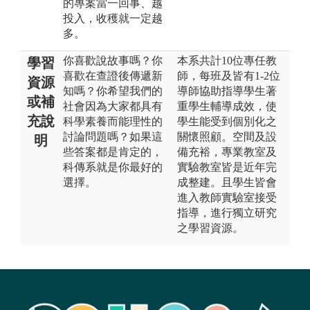
的專案當一回事、越
投入，收穫就一定越
多。
你喜歡說故事嗎？你
本系共計10位專任教
學習
喜歡在查證後傳遞新
師，每班及皆有1-2位
資源
知嗎？你希望我們的
導師協助指導學生著
或補
社會因為大家都具有
重學生輔導成效，使
充說
科學素養而能理性的
學生能受到個別化之
討論問題嗎？如果這
關懷照顧。空間及設
明
些答案都是肯定的，
備充裕，專業教室及
科傳系就是你最好的
實驗教室皆是近年完
選擇。
成整建。且學生皆會
進入教師實驗室接受
指導，進行獨立研究
之學習資源。