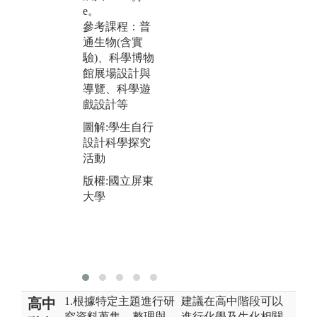
e。
參考課程：普
通生物(含實
驗)、科學博物
館展場設計與
導覽、科學遊
戲設計等
圖解:學生自行
設計科學探究
活動
版權:國立屏東
大學
1.根據特定主題進行研
建議在高中階段可以
高中
究資料蒐集、整理與
進行化學及生化相關