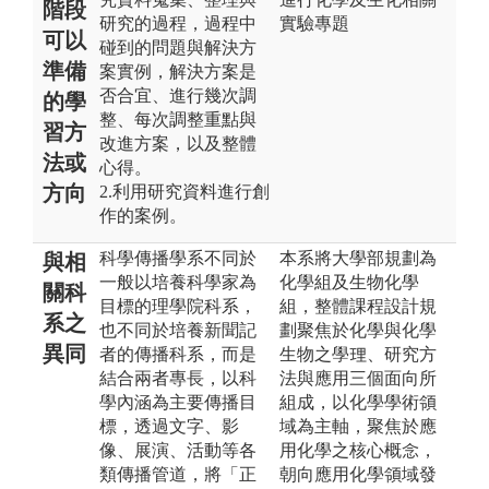
階段
研究的過程，過程中
實驗專題
可以
碰到的問題與解決方
準備
案實例，解決方案是
否合宜、進行幾次調
的學
整、每次調整重點與
習方
改進方案，以及整體
法或
心得。
方向
2.利用研究資料進行創
作的案例。
科學傳播學系不同於
本系將大學部規劃為
與相
一般以培養科學家為
化學組及生物化學
關科
目標的理學院科系，
組，整體課程設計規
系之
也不同於培養新聞記
劃聚焦於化學與化學
異同
者的傳播科系，而是
生物之學理、研究方
結合兩者專長，以科
法與應用三個面向所
學內涵為主要傳播目
組成，以化學學術領
標，透過文字、影
域為主軸，聚焦於應
像、展演、活動等各
用化學之核心概念，
類傳播管道，將「正
朝向應用化學領域發