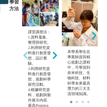
學習
方法
設計實務法：
角
透過設計思考
課堂講授法：
以
方法，帶領學
1.資料蒐集、
法
生跨領域、跨
整理與研究。
入
學科設計並發
2.利用研究資
境
展出具體的產
本學系學生在
料進行創意發
相
品，包括教
專業師資與精
想，設計實
力
具、教材、教
心規劃之課程
驗。
做
法及各類型的
中，可學習到
3.利用研究資
溝
大眾科學活動
奈米科技、生
料進行創意發
力
等。
物科技、材料
想，規劃科學
科學未來最具
圖
探究活動。
圖解:設計思考
潛力的三大主
科
4.根據研究資
工作坊
流領域知識。
料，規劃與製
版
版權:國立屏東
作展示內容、
大
大學
展具Prototyp