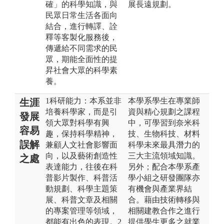
確」的科學知識，與
展長遠規劃。
民眾日常生活各面向
結合，進行轉譯、詮
釋等客製化服務後，
傳遞給不同需求的民
眾，期能全面性的提
昇社會大眾的科學素
養。
1科研能力：本系並非
本學系學生在專業師
生涯
培養科學家，而是引
資與精心規劃之課程
發展
領大眾對科學有興
中，可學習到奈米科
容易
趣，保持科學精神，
技、生物科技、材料
誤解
兼顧人文社會影響面
科學未來最具潛力的
向，以及藝術創造性
三大主流領域知識。
之處
表達能力，往後在科
另外；配合本學系產
普影片製作、科普活
學小組之研發團隊亦
動規劃、科學主題策
有機會與產業界結
展、科普文章及相關
合。藉由技術轉移與
的專案管理等領域，
相關建教合作之進行
都能有出色的表現。2
提供學生更多之就業