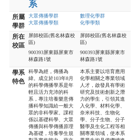
系
大眾傳播
學群
數理化
學群
所屬
大眾傳播
學類
化學
學類
學群
屏師校區(舊名林森校
屏師校區(舊名林森校
所在
區)
區)
校區
900393屏東縣屏東市
900393屏東縣屏東市
林森路1號
林森路1號
科學為經，傳播為
本系主要以培育應用
學系
緯。成立於103年8月
化學相關之專業領域
特色
的科學傳播學系是年
人才，啟發具有學術
輕且活力充沛的科
研究及技術創新之潛
系，專注培養樂意傳
力的學生，引領其進
播科學知識給一般大
入化學、材料化學、
眾的非科學家。課程
奈米科技、生物化
係以基礎科學、大眾
學、分子生物、分子
傳播與科學傳播原理
醫學及生化工程等相
為基礎，培養學生規
關專業領域，使本系