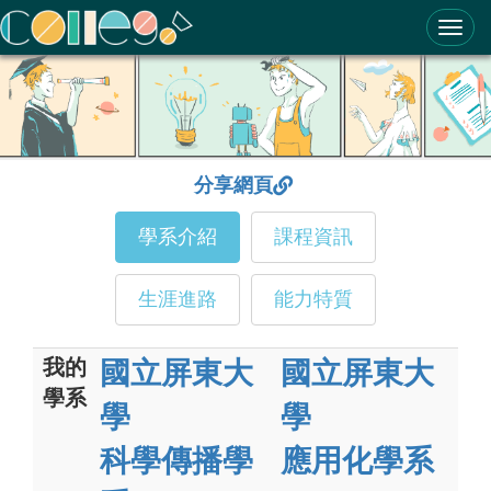
ColleGo! 大學選才與高中育才輔助系統
分享網頁
學系介紹
課程資訊
生涯進路
能力特質
我的
國立屏東大
國立屏東大
學系
學
學
科學傳播學
應用化學系