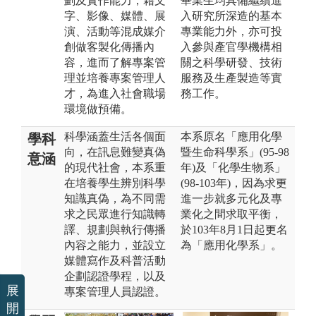
劃及實作能力，藉文
畢業生均具備繼續進
字、影像、媒體、展
入研究所深造的基本
演、活動等混成媒介
專業能力外，亦可投
創做客製化傳播內
入參與產官學機構相
容，進而了解專案管
關之科學研發、技術
理並培養專案管理人
服務及生產製造等實
才，為進入社會職場
務工作。
環境做預備。
科學涵蓋生活各個面
本系原名「應用化學
學科
向，在訊息難變真偽
暨生命科學系」(95-98
意涵
的現代社會，本系重
年)及「化學生物系」
在培養學生辨別科學
(98-103年)，因為求更
知識真偽，為不同需
進一步就多元化及專
求之民眾進行知識轉
業化之間求取平衡，
譯、規劃與執行傳播
於103年8月1日起更名
內容之能力，並設立
為「應用化學系」。
媒體寫作及科普活動
企劃認證學程，以及
展
專案管理人員認證。
開