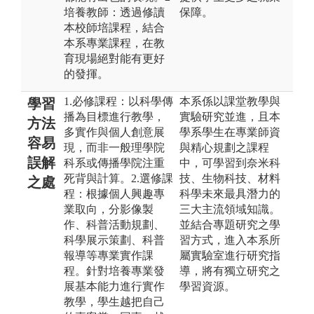
培養教師：透過修讀
保障。
本校師培課程，結合
本系專業課程，在教
育現場絕對能有更好
的發揮。
1.必修課程：以科學傳
本系係以課堂教學與
學習
播為目標進行教學，
實驗研究並進，且本
方法
多實作與個人創意展
學系學生在專業師資
容易
現，而非一般理學院
與精心規劃之課程
誤解
科系或傳播學院注重
中，可學習到奈米科
死背與計算。2.選修課
技、生物科技、材料
之處
程：根據個人興趣專
科學未來最具潛力的
業取向，分影像製
三大主流領域知識。
作、科普活動規劃、
並結合專題研究之學
科學展示策劃、科普
習方式，進入本系所
報導等專業實作課
屬實驗室進行研究指
程。針對培養專業發
導，將有獨立研究之
展基本能力進行實作
學習資源。
教學，學生越把自己