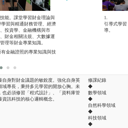
技能。課堂學習財金理論與
廣泛接觸與判讀財
1.
學學習與精通財務管理、經濟
個案報告與時事分析
引導式學習
、投資學、金融機構與市
案與時事進行分組
導。
、財金相關法規、大數據運
解決問題以及團隊
管理等財金專業知識。
所有金融證照的專業知識與技
養自身對財金議題的敏銳度。強化自身英
修課紀錄
領域專長，秉持多元學習的開放心胸。未
◆
，也必須修習「程式設計」、「資料庫管
數學領域
養資訊科技的核心邏輯概念。
◆
自然科學領域
◆
科技領域
◆