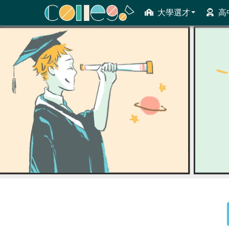
大學選才
高
ColleGo! 大學選才與高中育才輔助系統