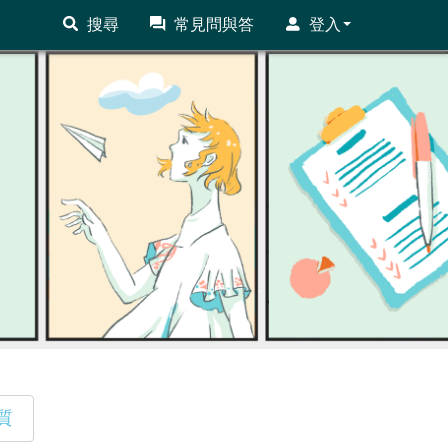
搜尋
常見問與答
登入
質