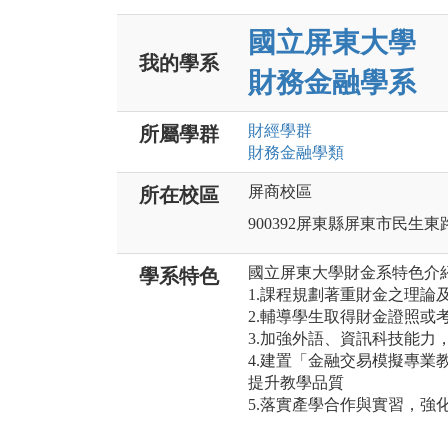
國立屏東大學
我的學系
財務金融學系
財經
學群
所屬學群
財務金融
學類
屏商校區
所在校區
900392屏東縣屏東市民生東
國立屏東大學財金系特色介紹
學系特色
1.課程規劃著重財金之理論
2.輔導學生取得財金證照或
3.加強外語、資訊科技能力
4.建置「金融交易模擬專業
提升教學品質
5.落實產學合作與實習，強