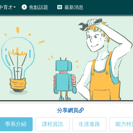
中育才
焦點話題
最新消息
分享網頁
學系介紹
課程資訊
生涯進路
能力特