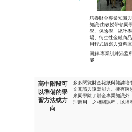
培養財金專業知識與
知識:由教授帶領同
學、保險學、統計學
場、衍生性金融商品
用程式編寫與資料庫
圖解:專業訓練涵蓋
能
多多閱覽財金報紙與雜誌培
高中階段可
文閱讀與說寫能力。擁有跨
以準備的學
來同學除了財金專業知識外
習方法或方
理應用」之相關課程，以培
向