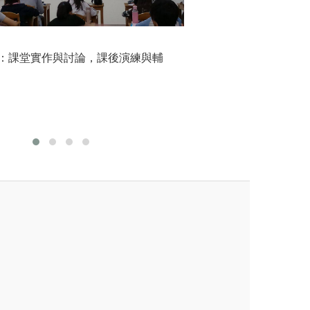
2.
金相關資訊
多元學習且理論與
自主式學
能力: 針對國內外實務教學個
：課堂實作與討論，課後演練與輔
作、企業實習與專
我測驗。
報告，培養搜尋資訊、分析與
識，並且運用於實
合作能力。
圖解:業界實習留