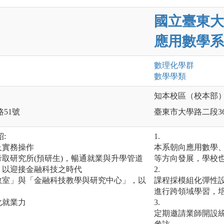
國立臺東大
應用數學系
數理化
學群
數學
學類
知本校區（校本部
路51號
臺東市大學路二段36
:
1.
及實務操作
本系朝向應用數學
考取研究所(預研生)，暢通就業與升學管道
等方向發展，學校
，以迎接金融科技之時代
2.
教室」與「金融科技教學與研究中心」，以
課程採模組化彈性
進行跨領域學習，
化就業力
3.
定期邀請業師開設