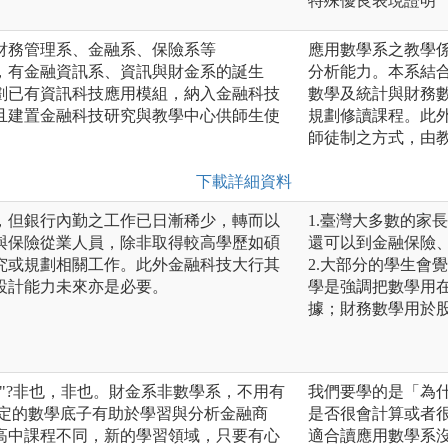
特殊優良表現證明
財務管理系、金融系、保險系等
應用數學系之教學
，有金融資訊系、資訊與財金系的誕生
分析能力。本系結
劃已有資訊科技應用模組，納入金融科技
數學及統計與財務
且建置金融科技研究與教學中心供師生使
規劃修讀課程。此外
師徒制之方式，由
下載詳細資料
，但銀行內勤之工作已日漸稀少，轉而以
1.臺灣大多數的家
與保險從業人員，除非取得較高學歷如碩
還可以到金融保險
究或規劃相關工作。此外金融科技大行其
2.大部分的學生會
設計能力未來亦是必要。
學是強調把數學用在
據；財務數學用於
"?非也，非也。財金系非數學系，不用有
我們要學的是「為什
一定的數學底子有助於學習與分析金融商
是否很會計算或者
高中課程不同，新的學習領域，只要有心
適合讀應用數學系