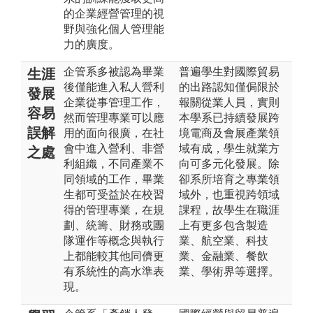
的企業經營管理的視
野與強化個人管理能
力的廣度。
企管系多被認為畢業
普遍學生對國際貿易
生涯
後僅能進入私人營利
的出路認知僅侷限於
發展
企業從事管理工作，
報關從業人員，實則
容易
然而管理專業可以應
本學系已持續發展跨
誤解
用的面向很廣，在社
境電商及會展產業領
會中進入營利、非營
域有成，學生就業方
之處
利組織，不同產業不
向可多元化發展。除
同領域的工作，畢業
卻系所培育之專業領
生都可受益於在校習
域外，也重視跨領域
得的管理專業，在規
課程，故學生在職涯
劃、統籌、財務或團
上有更多包含製造
隊運作等概念與執行
業、航空業、科技
上都能較其他同儕更
業、金融業、餐飲
有系統性的高水準表
業、學術界等選擇。
現。