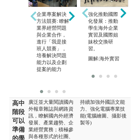
執
企業專案解決
個案分析或研
強化推動國際
透
方法競賽: 瞭解
討: 針對國內外
化發展：推動
現
業界經營問題
實務教學個
學生海外企業
執
與企業合作，
案，學生進行
實習及國際姐
題
進行「我是接
分組討論，培
妹校交換研
談
班人競賽」，
養分析解決問
習。
討
培養解決問題
題、溝通協
與
圖解:海外實習
能力以及企劃
調、團隊合
提案的能力
作、責任心的
能力。
廣泛並大量閱讀國內
持續加強外國語文能
高中
外報章雜誌與網路資
力、強化電腦專業技
階段
訊，瞭解國內外經濟
能(電腦繪圖、攝影後
可以
發展、產業趨勢、企
製等)
準備
業經營實務；積極參
與各種形式的社團、
的學