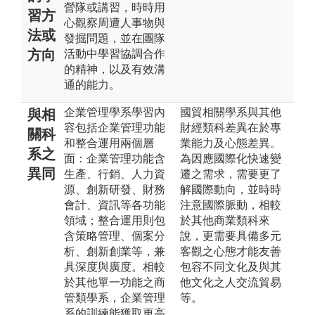
營隊或講習，時時用
習方
心觀察周遭人事物與
法或
發掘問題，並在團隊
方向
活動中學習協調合作
的精神，以及有效溝
通的能力。
企業管理學系學習內
國貿相關學系與其他
與相
容包括企業管理功能
財經類科差異在於專
關科
和整合運用兩個層
業能力及心態差異。
系之
面：企業管理功能含
為因應國際化快速變
異同
生產、行銷、人力資
遷之需求，需要更了
源、創新研發、財務
解國際動向，並時時
會計、資訊等各功能
注意國際脈動，相較
領域；整合運用則包
於其他商業類科來
含策略管理、個案分
說，更需要具備多元
析、創新創業等，兼
客觀之心態才能友善
具深度與廣度。相較
包容不同文化及與其
於其他單一功能之商
他文化之人交流貿易
管類學系，企業管理
等。
系的訓練能獲取更高