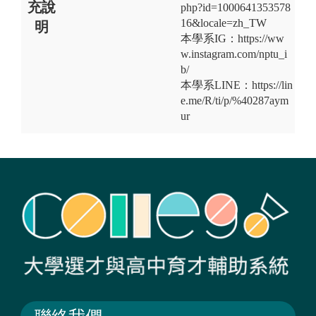
充說
php?id=1000641353578
16&locale=zh_TW
明
本學系IG：https://ww
w.instagram.com/nptu_i
b/
本學系LINE：https://lin
e.me/R/ti/p/%40287aym
ur