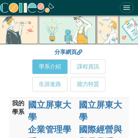
ColleGo! 大學選才與高中育才輔助系統
分享網頁
學系介紹
課程資訊
生涯進路
能力特質
我的
國立屏東大
國立屏東大
學系
學
學
企業管理學
國際經營與