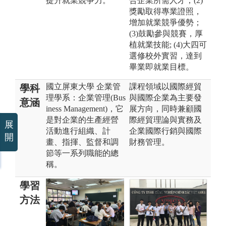
提升就業競爭力。
合企業所需人才；(2)
獎勵取得專業證照，
增加就業競爭優勢；
(3)鼓勵參與競賽，厚
植就業技能; (4)大四可
選修校外實習，達到
畢業即就業目標。
國立屏東大學 企業管
課程領域以國際經貿
學科
理學系：企業管理(Bus
與國際企業為主要發
意涵
iness Management)，它
展方向，同時兼顧國
是對企業的生產經營
際經貿理論與實務及
展
活動進行組織、計
企業國際行銷與國際
開
畫、指揮、監督和調
財務管理。
節等一系列職能的總
稱。
學習
方法