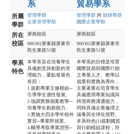
系
貿易學系
管理
學群
管理
學群
跨
財經
學群
所屬
企業管理
學類
國際企業
學類
學群
屏商校區
屏商校區
所在
校區
900392屏東縣屏東市
900392屏東縣屏東市
民生東路51號
民生東路51號
本學系旨在培養學生
本學系的目標是培育
學系
具備創意與創新的管
國際貿易與國際行銷
特色
理能力，重點發展色
之專業人才。教學以
有四：
就業和實務為導向，
1.規劃專業主修模組─
主要著重在培育學生
引導學生適性發展。
具備應用專業知識與
2.強調實務個案教學─
跨境商務溝通能力，
培養學生創新能力。
同時具備企業倫理之
3.實施大四全學年校外
涵養與全球化視野。
實習─畢業即就業。
本系特色(1)規劃國貿
4.輔導考取專業證照─
與行銷模組課程，符