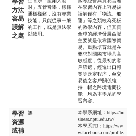
企管系「產銷人發
國際經營與貿易普遍
學習
財」五管皆學，樣樣
在學習內容上容易被
方法
通樣樣鬆，沒有專業
誤解僅有「物流、船
容易
技能，只能從事一般
運」等之類較為死板
誤解
的工作，或是無法學
的教學內容，但其實
以致用。
全球的經濟發展命脈
之處
主要就是依靠國際貿
易。重點培育就是在
要求對國際市場具高
敏感度，從最初的客
戶篩選，經進出口報
關等既定程序，至交
易後之客戶關係維
持，輔之跨境電商技
能，均為本學系的學
習內容。
無
本學系網址：https://bu
學習
siness.nptu.edu.tw/
資源
本學系FB：https://ww
或補
w.facebook.com/profile.