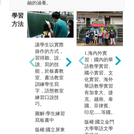
融的涵養。
學習
方法
課堂上以小組
應
讓學生以實際
討論的方式激
田
操作的方式，
發學習動能，
1.海內外實
法
習得聽、說、
也傳授學生文
習：國內的華
本
讀、寫的技
本分析、文獻
語教學實習、
料
能，於板書教
蒐集的方法，
國小實習、文
外
室、書法教室
以鑽研專業知
化實習。海外
的
訓練學生寫
識。
華語教學實習
定
字，語態教室
有加拿大、捷
圖解:講師與學
活
練習口說技
克、越南、泰
生討論課堂內
經
巧。
國、菲律賓、
容中
風
印尼......等國。
圖解:學生練習
許
寫板書中
版權:國立金門
的
大學華語文學
版權:國立屏東
悟