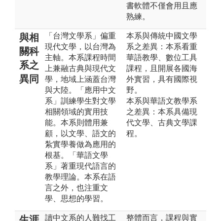
書軟體不僅會用且應
熟練。
「台灣文學系」偏重
本系與傳統中國文學
與相
現代文學，以台灣為
系之差異：本系看重
關科
主軸。本系課程時間
華語教學、數位工具
系之
上兼融古典與現代文
課程，且開展各國海
異同
學，地域上涵蓋台灣
外實習，具有國際視
與大陸。「應用中文
野。
系」訓練學生對文學
本系與華語文教學系
相關領域的實用技
之差異：本系具備現
能。本系則體用兼
代文學、古典文學課
顧，以文學、語文的
程。
紮實學養做為應用的
根基。「華語文學
系」著重現代語言的
教學理論。本系在語
言之外，也注重文
學、思想的學習。
讀中文系的人難找工
整體而言，課程與實
生涯