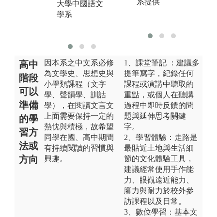
系提供
大學中國語文
圖
學系
課
查
因本系之中文系必修
1、課堂筆記 ：建議多
高中
為文學史、思想史與
提筆寫字，紀錄任何
階段
小學類課程（文字
課程或演講中聽取的
可以
學、聲韻學、訓詁
重點，或個人在聽講
準備
學），在閱讀文言文
過程中即時反饋的問
上面需要保持一定的
題與延伸思考關鍵
的學
熱忱與積極，故希望
字。
習方
同學在國、高中期間
2、學習體驗：走路是
法或
有持續閱讀的習慣與
最貼近土地與生活細
方向
興趣。
節的文化體驗工具，
建議經常使用手作能
力、眼觀遠近能力、
腳力與耐力於校外參
訪課程以及日常。
3、數位學習：基本文