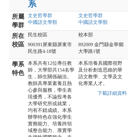
系
文史哲
學群
文史哲
學群
所屬
中國語文
學類
中國語文
學類
學群
民生校區
校本部
所在
校區
900391屏東縣屏東市
892009 金門縣金寧鄉
民生路4-18號
大學路1號
本系共有12位專任教
本系培養具國際視野
學系
師，大學部共154名學
及分析創造思維的華
特色
生，師生關係融洽。
語文教學、文學及文
教師具專業素養且熱
化專業人才。
心參與服務，學生表
下載詳細資料
現優秀，不論投考各
大學研究所或就業，
均有不錯成績。本系
辦學特色在強化學生
實務能力、培養跨領
域整合能力、厚實學