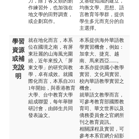
力，除了各文類的創
文基礎知識的建立，
作練習外，也加強在
均衡文學、思想、語
地文學的田野調查，
言教育等學群，提供
或企劃寫作。
學生多元而充分的自
主選擇。
就在地化而言，本系
本系提供海外華語教
學習
位在國境之南，有屏
學實習機會，例如：
資源
東壯麗的山海風光圍
加拿大、捷克、越
或補
繞，近年來投入「屏
南、馬來西亞......。
充說
東文學」的研究與教
本系亦提供國小教學
學，卓有成效。就國
實習、文化局實習、
明
際化而言，本系自201
校內華語教學實習之
1年開始，與香港教育
機會。
大學、台中教育大學
就華語文教學而言，
組成聯盟，每年舉辦
可參考教育部國際教
研討會，由師生共同
育司、華文世界以及
發表論文。
僑務委員會之官網所
刊之教育資訊。
相關課程及實習，可
參考本系官網介紹影