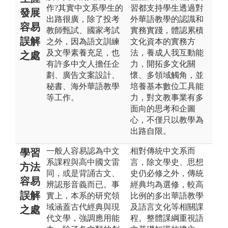
作?其實中文系學生的
習都支持學生透過對
發展
出路很廣，除了投考
外華語教學的認識和
容易
教師甄試、國家考試
實務實踐，體認累積
誤解
之外，因為語文訓練
文化資本的實務方
及文學素養充足，也
法，養成人我互動能
之處
有許多中文人擔任企
力，開拓多文化關
劃、廣告文案設計、
懷、多領域觸角，並
秘書、海外華語教學
培養基本數位工具能
等工作。
力，對文教事業有多
面向的思考和企圖
心，不僅只以教學為
出路自限。
一般人容易認為中文
相對傳統中文系而
學習
系課程與高中國文雷
言，除文學史、思想
方法
同，或是背誦古文、
史仍必修之外，傳統
容易
辨認形音義而已。事
經典均為選修，較高
誤解
實上，本系的研究領
比例的多出華語教學
域涵蓋古代經典與現
及語言文化等相關課
之處
代文學，強調應用能
程。整體課綱重視語