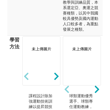
教學與訓練品質，本
系選定亞、奧運之競
賽種類，以其中我國
較具優勢及國內運動
人口較多者，為重點
發展之種類。
學習
方法
未上傳圖片
未上傳圖片
未上傳圖片
課程設計除加
運動技能課程
球類運動優秀
針
強運動技術訓
除本身專長
選手、球類專
師
練以提昇競技
外，本系其他
任運動教練，
亦