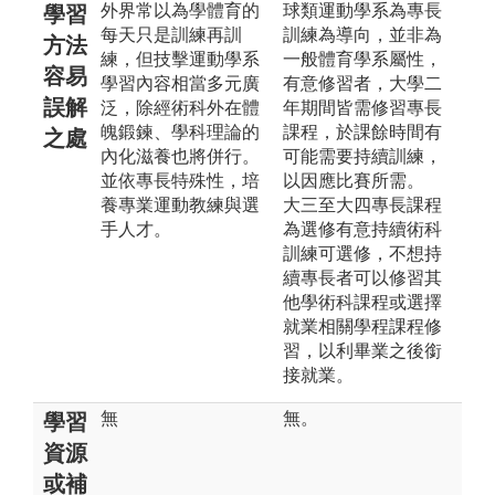
外界常以為學體育的
球類運動學系為專長
學習
每天只是訓練再訓
訓練為導向，並非為
方法
練，但技擊運動學系
一般體育學系屬性，
容易
學習內容相當多元廣
有意修習者，大學二
誤解
泛，除經術科外在體
年期間皆需修習專長
魄鍛鍊、學科理論的
課程，於課餘時間有
之處
內化滋養也將併行。
可能需要持續訓練，
並依專長特殊性，培
以因應比賽所需。
養專業運動教練與選
大三至大四專長課程
手人才。
為選修有意持續術科
訓練可選修，不想持
續專長者可以修習其
他學術科課程或選擇
就業相關學程課程修
習，以利畢業之後銜
接就業。
無
無。
學習
資源
或補