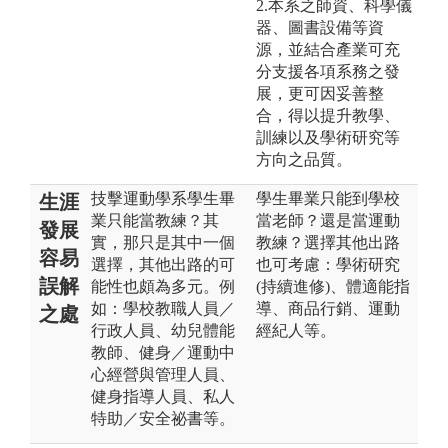
2.本系之師資、科學儀
器、圖書設備等資
源，並結合產業可充
分支援各項系務之發
展，更可因妥善整
合，得以提升教學、
訓練以及學術研究等
方向之品質。
技擊運動學系學生畢
學生畢業只能到學校
生涯
業只能當教練？其
當老師？還是當運動
發展
實，那只是其中一個
教練？選擇其他出路
容易
選擇，其他出路的可
也可考慮：學術研究
誤解
能性也頗為多元。例
(持續進修)、體適能指
如：學校教職人員／
導、商品行銷、運動
之處
行政人員、幼兒體能
經紀人等。
教師、健身／運動中
心經營與管理人員、
健身指導人員、私人
特助／安全祕書等。