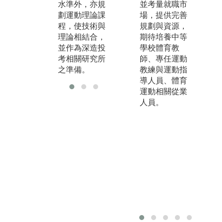
水準外，亦規
技擊項目亦列
並考量就職市
運
劃運動理論課
為必修課程，
場，提供完善
修
程，使技術與
期使能觸類旁
規劃與資源，
學
理論相結合，
通、相輔相
期待培養中等
利
並作為深造投
成。
學校體育教
育
考相關研究所
師、專任運動
之準備。
教練與運動指
導人員、體育
運動相關從業
人員。