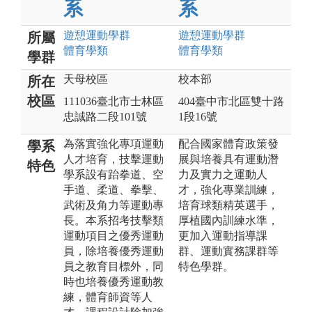
系
系
遊憩運動
學群
遊憩運動
學群
所屬
體育
學類
體育
學類
學群
天母校區
校本部
所在
校區
111036臺北市士林區
404臺中市北區雙十路
忠誠路二段101號
1段16號
為落實強化專項運動
配合國家體育政策發
學系
人才培育，技擊運動
展與培養具有運動潛
特色
學系設有跆拳道、空
力及實力之運動人
手道、柔道、拳擊、
才，強化專業訓練，
武術及角力等運動專
培育球類精英選手，
長。本系招考技擊類
厚植國內訓練水準，
運動項目之優秀運動
更加入運動指導課
員，除培養優秀運動
群、運動實務課群等
員之教育目標外，同
特色學群。
時也培養優秀運動教
練，體育師資等人