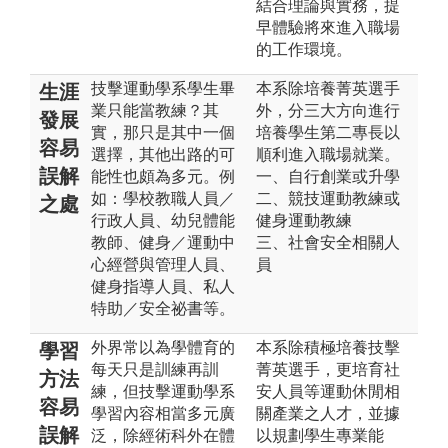
結合理論與實務，提
早體驗將來進入職場
的工作環境。
技擊運動學系學生畢
本系除培養菁英選手
生涯
業只能當教練？其
外，分三大方向進行
發展
實，那只是其中一個
培養學生第二專長以
容易
選擇，其他出路的可
順利進入職場就業。
誤解
能性也頗為多元。例
一、自行創業或升學
如：學校教職人員／
二、競技運動教練或
之處
行政人員、幼兒體能
健身運動教練
教師、健身／運動中
三、社會安全相關人
心經營與管理人員、
員
健身指導人員、私人
特助／安全祕書等。
外界常以為學體育的
本系除積極培養技擊
學習
每天只是訓練再訓
菁英選手，更培育社
方法
練，但技擊運動學系
安人員等運動休閒相
容易
學習內容相當多元廣
關產業之人才，並據
誤解
泛，除經術科外在體
以規劃學生專業能