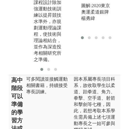
課程設計除加
運動技能課程
針
圖解:2020東京
強運動技術訓
除本身專長
師
奧運柔道銀牌
練以提昇競技
外，本系其他
亦
楊勇緯
水準外，亦規
技擊項目亦列
運
劃運動理論課
為必修課程，
修
程，使技術與
期使能觸類旁
學
理論相結合，
通、相輔相
利
並作為深造投
成。
育
考相關研究所
之準備。
可多閱讀並接觸運動
因本系屬專長項目科
高中
相關書籍，持續接受
系，故收取學生以柔
階段
專長訓練。
道、跆拳道、角力、
可以
拳擊、空手道、射箭
準備
和擊劍等七種，因
此，若想考取本系學
的學
生需具備上述七項運
習方
動專長之一始可參與
法或