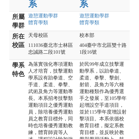
系
系
遊憩運動
學群
遊憩運動
學群
所屬
體育
學類
體育
學類
學群
天母校區
校本部
所在
校區
111036臺北市士林區
404臺中市北區雙十路
忠誠路二段101號
1段16號
為落實強化專項運動
於民99年成立技擊運
學系
人才培育，技擊運動
動學系，以跆拳道、
特色
學系設有跆拳道、空
柔道、拳擊、擊劍、
手道、柔道、拳擊、
射箭、及角力等六種
武術及角力等運動專
運動種類作為優秀選
長。本系招考技擊類
手之發展，至105學年
運動項目之優秀運動
起增設空手道項目，
員，除培養優秀運動
並於115學年度增設射
員之教育目標外，同
擊項目。本系依循校
時也培養優秀運動教
教育目標，擬定系教
練，體育師資等人
育目標，並反映於教