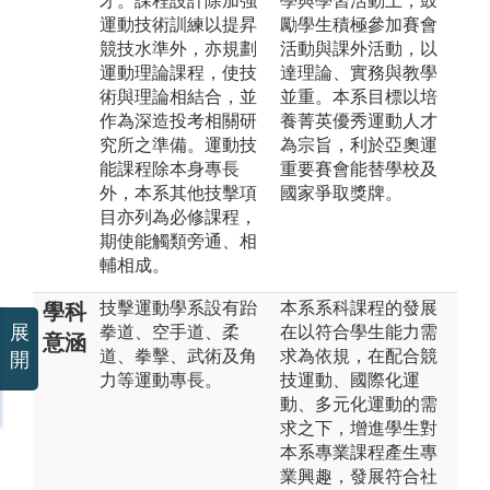
才。課程設計除加強
學與學習活動上，鼓
運動技術訓練以提昇
勵學生積極參加賽會
競技水準外，亦規劃
活動與課外活動，以
運動理論課程，使技
達理論、實務與教學
術與理論相結合，並
並重。本系目標以培
作為深造投考相關研
養菁英優秀運動人才
究所之準備。運動技
為宗旨，利於亞奧運
能課程除本身專長
重要賽會能替學校及
外，本系其他技擊項
國家爭取獎牌。
目亦列為必修課程，
期使能觸類旁通、相
輔相成。
技擊運動學系設有跆
本系系科課程的發展
學科
展
拳道、空手道、柔
在以符合學生能力需
意涵
道、拳擊、武術及角
求為依規，在配合競
開
力等運動專長。
技運動、國際化運
動、多元化運動的需
求之下，增進學生對
本系專業課程產生專
業興趣，發展符合社