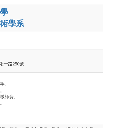
學
術學系
化一路250號
選手。
練。
領域師資。
才。