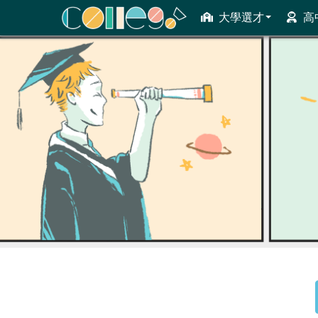
大學選才
高
ColleGo! 大學選才與高中育才輔助系統