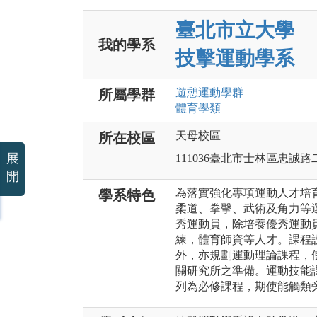
臺北市立大學
我的學系
技擊運動學系
遊憩運動
學群
所屬學群
體育
學類
天母校區
所在校區
展
111036臺北市士林區忠誠路
開
為落實強化專項運動人才培
學系特色
柔道、拳擊、武術及角力等
秀運動員，除培養優秀運動
練，體育師資等人才。課程
外，亦規劃運動理論課程，
關研究所之準備。運動技能
列為必修課程，期使能觸類