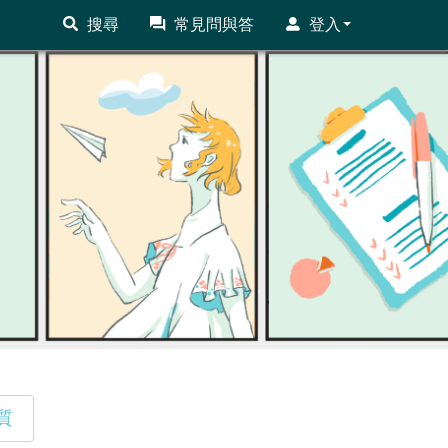
搜尋
常見問與答
登入
質