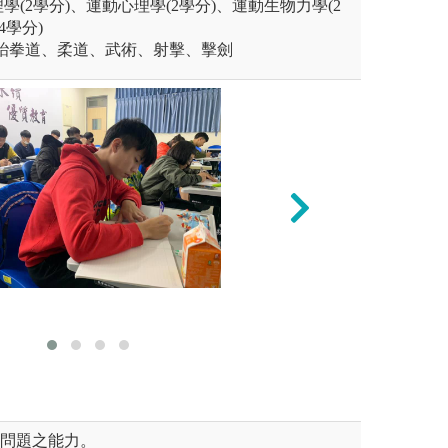
(2學分)、運動心理學(2學分)、運動生物力學(2
4學分)
：跆拳道、柔道、武術、射擊、擊劍
未上傳圖片
實作精熟
身專長外，本系其他技擊項目
針對培養體育師資
期使能觸類旁通、相輔相成。
科、選修課程，以
育工作。
練問題之能力。