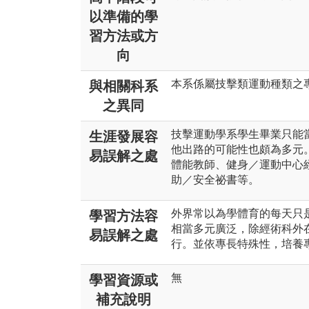
以準備的學
習方法或方
向
本系係屬技擊類運動種類之
與相關科系
之異同
技擊運動學系學生畢業只能
生涯發展容
他出路的可能性也頗為多元
易誤解之處
體能教師、健身／運動中心
助／安全祕書等。
外界常以為學體育的每天只
學習方法容
相當多元廣泛，除經術科外
易誤解之處
行。並依專長特殊性，培養
無
學習資源或
補充說明