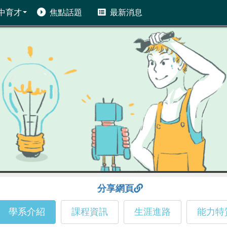
中育才
焦點話題
最新消息
分享網頁
學系介紹
課程資訊
生涯進路
能力特