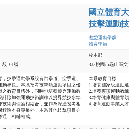
國立體育大
技擊運動技
遊憩運動
學群
體育
學類
校本部
二段101號
333桃園市龜山區文
育，技擊運動學系設有跆拳道、空手道、
本系教育目標
運動專長。本系招考技擊類運動項目之優
1.培養國家級運動
員之教育目標外，同時也培養優秀運動教
2.培養專項運動教
設計除加強運動技術訓練以提昇競技水準
3.培育健康與體育
使技術與理論相結合，並作為深造投考相
4.培育運動事業人
課程除本身專長外，本系其他技擊項目亦
旁通、相輔相成。