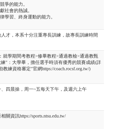
技競爭的能力。
奉獻社會的熱誠。
規律學習、終身運動的能力。
動人才，本系十分注重專長訓練，故專長訓練時間
"：就學期間考教程>修畢教程>通過教檢>通過教甄
教練"：大學畢，擔任選手時須有優秀的競賽成績(詳
審定"官網https://coach.rocsf.org.tw/)
一、四晨操，周一~五每天下午，及週六上午
tps://sports.ntsu.edu.tw/