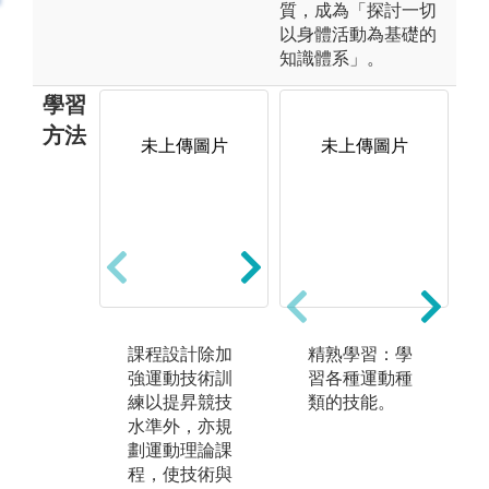
質，成為「探討一切
以身體活動為基礎的
知識體系」。
學習
方法
未上傳圖片
未上傳圖片
未上傳圖片
課程設計除加
運動技能課程
精熟學習：學
針
強運動技術訓
除本身專長
習各種運動種
師
練以提昇競技
外，本系其他
類的技能。
亦
水準外，亦規
技擊項目亦列
運
劃運動理論課
為必修課程，
修
程，使技術與
期使能觸類旁
學