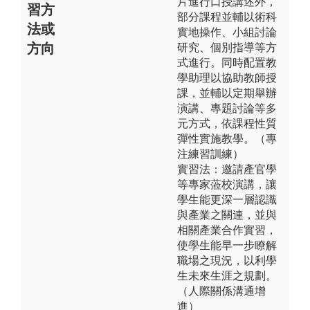
片進行口授講述外，
習方
部分課程並輔以術科
法或
實地操作、小組討論
方向
研究、個別指導等方
式進行。同時配置教
學助理以協助教師授
課，並輔以定期舉辦
演講、專題討論等多
元方式，依課程性質
彈性實施教學。（專
注練習訓練）
實習法：邀請產官學
等專家蒞校演講，讓
學生能更深一層認識
與產業之關連，並與
相關產業合作實習，
使學生能早一步瞭解
職場之現況，以利學
生未來生涯之規劃。
（人際關係溝通增
進）