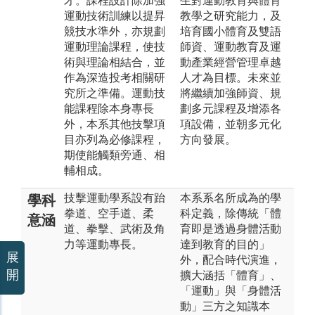
才。課程設計除加強
生對運動教育與體育
運動技術訓練以提昇
教學之研究能力，及
競技水準外，亦規劃
培育國小體育及雙語
運動理論課程，使技
師資、運動教育及運
術與理論相結合，並
動產業經營管理卓越
作為深造投考相關研
人才為目標。未來並
究所之準備。運動技
將繼續加強師資、規
能課程除本身專長
劃多元課程及增添各
外，本系其他技擊項
項設備，並朝多元化
目亦列為必修課程，
方向發展。
期使能觸類旁通、相
輔相成。
技擊運動學系設有跆
本系系名所成為的學
學科
拳道、空手道、柔
科定義，除傳統「體
意涵
道、拳擊、武術及角
育即是透過身體活動
力等運動專長。
達到教育的目的」
展
外，配合時代演進，
開
擴大涵括「體育」、
「運動」與「身體活
動」三方之知識本