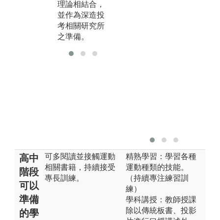
理論相結合，
通、相輔相
利
並作為深造投
成。
育
考相關研究所
之準備。
可多閱讀並接觸運動
精熟學習：學習各種
高中
相關書籍，持續接受
運動種類的技能。
階段
專長訓練。
（持續專注練習訓
可以
練）
準備
學科講授：教師授課
除以傳統板書、投影
的學