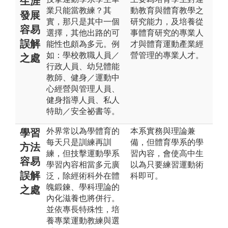
生涯
業只能當教練？其
動教育與體育教學之
發展
實，那只是其中一個
研究能力，及培養從
容易
選擇，其他出路的可
事體育研究的專業人
誤解
能性也頗為多元。例
才與體育運動產業經
如：學校教職人員／
營管理的專業人才。
之處
行政人員、幼兒體能
教師、健身／運動中
心經營與管理人員、
健身指導人員、私人
特助／安全祕書等。
外界常以為學體育的
本系實務與理論兼
學習
每天只是訓練再訓
備，但體育學系的學
方法
練，但技擊運動學系
習內容，會使高中生
容易
學習內容相當多元廣
以為只要練習運動術
誤解
泛，除經術科外在體
科即可。
魄鍛鍊、學科理論的
之處
內化滋養也將併行。
並依專長特殊性，培
養專業運動教練與選