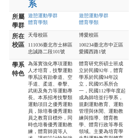
系
遊憩運動
學群
遊憩運動
學群
所屬
體育
學類
體育
學類
學群
天母校區
博愛校區
所在
校區
111036臺北市士林區
100234臺北市中正區
忠誠路二段101號
愛國西路1號
為落實強化專項運動
體育研究所碩士班成
學系
人才培育，技擊運動
立於民國92年，體育
特色
學系設有跆拳道、空
學系於民國94年設
手道、柔道、拳擊、
立，民國95系所合
武術及角力等運動專
一，民國112學年度起
長。本系招考技擊類
成為師培並行學系，
運動項目之優秀運動
規劃運動教育、運動
員，除培養優秀運動
管理與休閒、運動教
員之教育目標外，同
練與指導、體育教
時也培養優秀運動教
學、體育行政等專長
練，體育師資等人
領域。主要為培育學