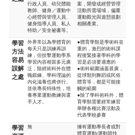
行政人員、幼兒體能
案，開發或經營管理
教師、健身／運動中
活動所需場域，偏重
心經營與管理人員、
運動觀光與遊憩規劃
健身指導人員、私人
相關產業。
特助／安全祕書等。
外界常以為學體育的
●體育學類是學術科並
學習
每天只是訓練再訓
重的，激烈的術科課
方法
練，但技擊運動學系
程後緊接著學科的學
容易
學習內容相當多元廣
習是必須要適應的
誤解
泛，除經術科外在體
●術科範圍涵蓋甚廣，
魄鍛鍊、學科理論的
從球類到舞蹈或民俗
之處
內化滋養也將併行。
體育等，都是可能接
並依專長特殊性，培
觸的範圍
養專業運動教練與選
●除了學科術科外，體
手人才。
育學類需要經常練習
舉辦各種比賽活動及
代表學校參賽
無
擁有運動專長者或對
學習
體育運動(運動競技、