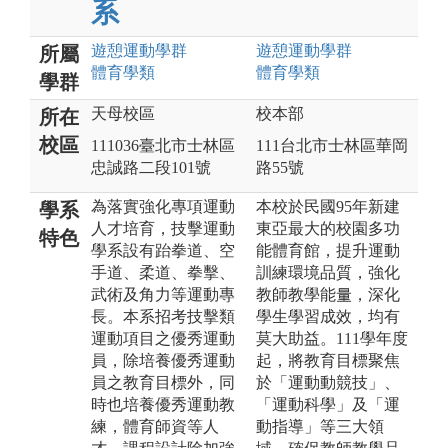
系
遊憩運動
學群
遊憩運動
學群
所屬
體育
學類
體育
學類
學群
天母校區
校本部
所在
校區
111036臺北市士林區
111台北市士林區華岡
忠誠路二段101號
路55號
為落實強化專項運動
本校於民國95年新建
學系
人才培育，技擊運動
東亞最大的校園多功
特色
學系設有跆拳道、空
能體育館，提升運動
手道、柔道、拳擊、
訓練環境品質，強化
武術及角力等運動專
教師教學能量，深化
長。本系招考技擊類
學生學習成效，均有
運動項目之優秀運動
莫大助益。111學年度
員，除培養優秀運動
起，將教育目標聚焦
員之教育目標外，同
於「運動動競技」、
時也培養優秀運動教
「運動科學」及「運
練，體育師資等人
動指導」等三大領