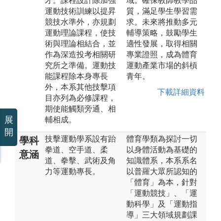
才。課程設計除加強
域。確保教師教學品
運動技術訓練以提昇
質，滿足學生學習需
競技水準外，亦規劃
求。未來將推動多元
運動理論課程，使技
輔導策略，鼓勵學生
術與理論相結合，並
適性發展，取得相關
作為深造投考相關研
專業證照，成為體育
究所之準備。運動技
運動產業市場的斜槓
能課程除本身專長
青年。
外，本系其他技擊項
下載詳細資料
目亦列為必修課程，
期使能觸類旁通、相
展
輔相成。
開
技擊運動學系設有跆
體育學類為探討一切
學科
拳道、空手道、柔
以身體活動為基礎的
意涵
道、拳擊、武術及角
知識體系，本系系名
力等運動專長。
以普羅大眾所認知的
「體育」為本，針對
「運動競技」、「運
動科學」及「運動指
導」三大領域規劃課