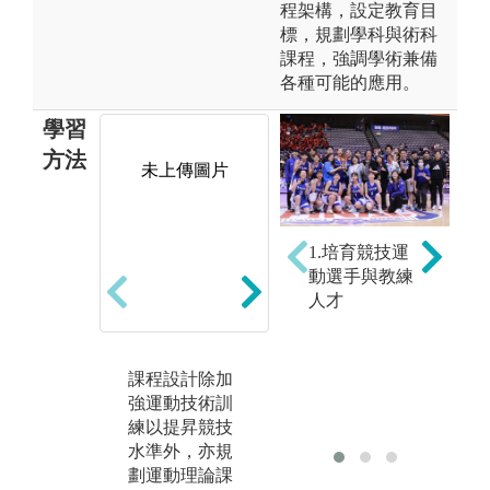
程架構，設定教育目
標，規劃學科與術科
課程，強調學術兼備
各種可能的應用。
學習
方法
未上傳圖片
未上傳圖片
1.培育競技運
動選手與教練
人才
課程設計除加
運動技能課程
針
強運動技術訓
除本身專長
師
練以提昇競技
外，本系其他
亦
水準外，亦規
技擊項目亦列
運
劃運動理論課
為必修課程，
修