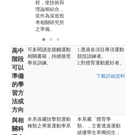
程，使技術與
期使能觸類旁
學
理論相結合，
通、相輔相
利
並作為深造投
成。
育
考相關研究所
之準備。
可多閱讀並接觸運動
1.透過各項目專項運動
高中
相關書籍，持續接受
競技訓練者。
階段
專長訓練。
2.對體育運動愛好者。
可以
準備
下載詳細資料
的學
習方
法或
方向
本系係屬技擊類運動
本系屬「體育學
與相
種類之專業運動學系
類」，主要透過運動
關科
績優學生單獨招生，