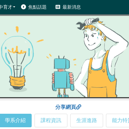
中育才
焦點話題
最新消息
分享網頁
學系介紹
課程資訊
生涯進路
能力特