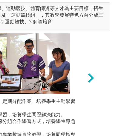
學、運動競技、體育師資等人才為主要目標，招生
」及「運動競技組」，其教學發展特色方向分成三
、2.運動競技、3.師資培育
未上傳圖片
習，定期分配作業，培養學生主動學習
國中、小
身專長外，本系其他技擊項目
針對培養體育師資
程，配合
期使能觸類旁通、相輔相成。
科、選修課程，以
向學習，培養學生問題解決能力。
育工作。
圖解:體育
作採分組合作學習方式，培養學生專題
版權:國立
習由專業教練直接教學，培養同學指導