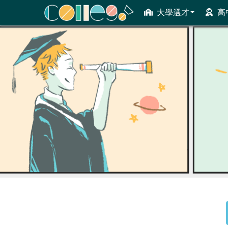
大學選才
高
ColleGo! 大學選才與高中育才輔助系統