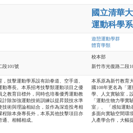
國立清華大
運動科學系
遊憩運動
學群
體育
學類
校本部
二段101號
新竹市光復路二段10
育，技擊運動學系設有跆拳道、空手道、
本系原為新竹教育
運動專長。本系招考技擊類運動項目之優
國108年更名為「
員之教育目標外，同時也培養優秀運動教
學、人文實驗室，
設計除加強運動技術訓練以提昇競技水準
「運動生物力學實
使技術與理論相結合，並作為深造投考相
室」、 「感知運
課程除本身專長外，本系其他技擊項目亦
多面向實驗空間環
旁通、相輔相成。
入產學合作，大幅