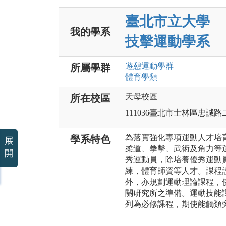
臺北市立大學
我的學系
技擊運動學系
遊憩運動
學群
所屬學群
體育
學類
天母校區
所在校區
111036臺北市士林區忠誠路
為落實強化專項運動人才培
學系特色
展
柔道、拳擊、武術及角力等
開
秀運動員，除培養優秀運動
練，體育師資等人才。課程
外，亦規劃運動理論課程，
關研究所之準備。運動技能
列為必修課程，期使能觸類