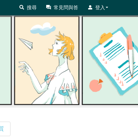
搜尋
常見問與答
登入
質