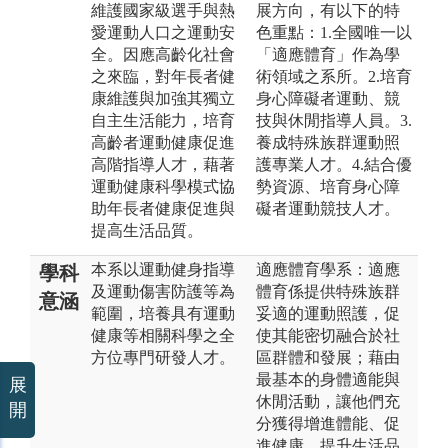
維護國家級選手與熱
展方向，有以下的特
愛運動人口之運動安
色重點：1.全國唯一以
全。因應高齡化社會
「適應體育」作為學
之來臨，對年長者健
術領域之系所。2.培育
康維護與加強其獨立
身心障礙者運動、競
自主生活能力，培育
技與休閒指導人員。3.
高齡者運動健康促進
養成特殊族群運動照
高階指導人才，藉著
護專業人才。4.結合優
運動健康科學模式協
勢資源、培育身心障
助年長者健康促進與
礙者運動競技人才。
提高生活品質。
本系以運動健身指導
適應體育學系：適應
學科
及運動傷害防護等為
體育係提供特殊族群
意涵
範圍，培養具有運動
妥適的運動照護，促
健康等相關科學之全
使其能密切融合於社
方位專門研發人才。
區群體和發展；藉由
最基本的身體適能與
展
休閒活動，讓他們充
開
分獲得增進體能、促
進健康、提升生活品