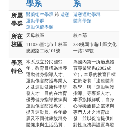
學系
系
醫藥衛生
學群
跨
遊憩
遊憩運動
學群
所屬
運動
學群
體育
學類
學群
運動保健
學類
天母校區
校本部
所在
校區
111036臺北市士林區
333桃園市龜山區文化
忠誠路二段101號
一路250號
本系成立於民國92
為國內第一所適應體
學系
年，教育目標為培養
育專業學系(2002成
特色
運動健身指導人才、
立)，本系的教育目標
運動傷害防護專業人
在於培養「適應體育
才及運動健康科學研
教學」與「運動照護
發人才，目的在培育
指導」等專業人才。
優秀健身指導教練與
本系旗幟鮮明，自身
運動傷害防護專才，
心障礙族群之需求與
提升運動員、各年齡
專門人才之培育出
層及不同健康族群身
發，並以促進提供針
體健康與生活品質，
對性服務與設置為發