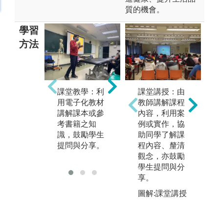
質的機會。
學習
方法
專
課堂教學：利
實務操作 / 演
課堂講授：由
專
用電子化教材
練：在實驗室
教師講解課程
應
講解課本或參
或專業教室實
內容，利用案
合
考書籍之知
際驗證或演練
例或實作，協
評
識，鼓勵學生
所學知識，訓
助同學了解課
療
提問與分享。
練細心操作與
程內容、釐清
之
成熟技巧。
觀念，亦鼓勵
學生提問與分
享。
圖解:課堂講授