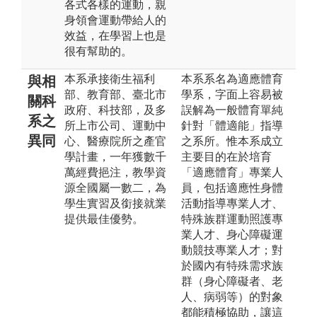
各式各樣的運動，親
身領會運動帶給人的
效益，在學習上也是
很有幫助的。
本系承接衛生福利
本系系名為適應體育
與相
部、教育部、臺北市
學系，字面上容易被
關科
政府、科技部，及多
誤解為一般體育單純
系之
所上市公司、運動中
針對「體適能」指導
異同
心、醫療院所之產官
之系所。惟本系成立
學計畫，一年獲數千
主要目的在於培育
萬經費挹注，教學資
「適應體育」專業人
源全國屬一數二，為
員，包括適應性身體
學生實習及銜接就業
活動指導專業人才、
提供最佳優勢。
特殊族群運動照護專
業人才、身心障礙運
動競技專業人才；對
於國內有特殊需求族
群（身心障礙者、老
人、病弱等）的對象
都能積極協助，讓這