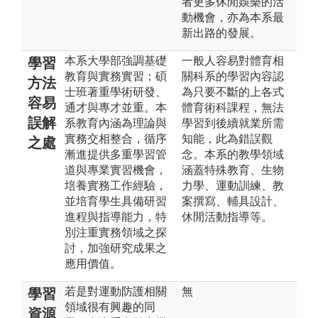
者更多休閒娛樂的活
動機會，亦為本系最
新出路的發展。
本系大學部強調基礎
一般人容易對體育相
學習
教育與實務實習；碩
關科系的學習內容認
方法
士班著重學術研發、
為只要不斷的上各式
容易
通才與專才並重。本
體育術科課程，無法
誤解
系教育內涵為理論與
學習到後續就業所需
實務交相整合，循序
知能，此為錯誤觀
之處
漸進提供多重學習管
念。本系的教學領域
道與專業實習機會，
涵蓋特殊教育、生物
培養實務工作經驗，
力學、運動訓練、教
並培育學生具備研習
案撰寫、輔具設計、
進程與指導能力，特
休閒活動指導等。
別注重實務領域之探
討，加強研究成果之
應用價值。
若是對運動防護相關
無
學習
領域很有興趣的同
資源