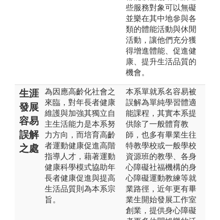
些服務對象可以無礙
並樂在其中地參與各
類的體能活動與休閒
活動，讓他們充分獲
得增進體能、促進健
康、提升生活品質的
機會。
為因應高齡化社會之
本系單就系名容易被
生涯
來臨，對年長者健康
誤解為單純學習體適
發展
維護與加強其獨立自
能課程，其實本系提
容易
主生活能力是本系努
供除了一般體育教
誤解
力方向，而培育高齡
師，也多有畢業生往
者運動健康促進高階
特教學校或一般學校
之處
指導人才，藉著運動
資源班的教學、各身
健康科學模式協助年
心障礙社福機構的身
長者健康促進與提高
心障礙運動教練等就
生活品質則為本系宗
業路徑，近年更有畢
旨。
業生開始發展工作室
創業，提供身心障礙