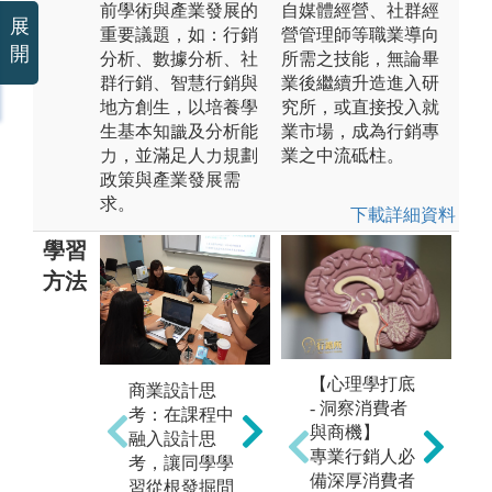
前學術與產業發展的
自媒體經營、社群經
展
重要議題，如：行銷
營管理師等職業導向
開
分析、數據分析、社
所需之技能，無論畢
群行銷、智慧行銷與
業後繼續升造進入研
地方創生，以培養學
究所，或直接投入就
生基本知識及分析能
業市場，成為行銷專
力，並滿足人力規劃
業之中流砥柱。
政策與產業發展需
求。
下載詳細資料
學習
方法
市
【心理學打底
商業數據分
商業設計思
力
- 洞察消費者
析：運用資料
考：在課程中
查
與商機】
分析工具進行
融入設計思
出
專業行銷人必
產業及商業資
考，讓同學學
生
備深厚消費者
料的量化分
習從根發掘問