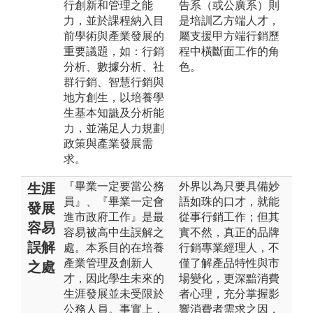
行創新和管理之能
告系（或公廣系）則
力，並於課程納入目
是培訓乙方端人才，
前學術與產業發展的
屬支援甲方端行銷歷
重要議題，如：行銷
程中橫斷面工作的角
分析、數據分析、社
色。
群行銷、智慧行銷與
地方創生，以培養學
生基本知識及分析能
力，並滿足人力規劃
政策與產業發展需
求。
『畢業一定要當公務
外界以為只要具備妙
生涯
員』、『畢業一定會
語如珠的口才，就能
發展
進市政府工作』是最
從事行銷工作；但其
容易
容易被高中生誤解之
實不然，真正的品牌
誤解
處。本系目的在培養
行銷專業經理人，不
產業管理及創新人
僅了解產品特性與市
之處
才，因此學生未來的
場變化，更深黯消費
生涯發展並未受限於
者心理，充分掌握影
公務人員。事實上，
響消費者需求之因，