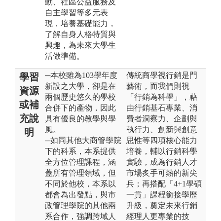
動、社區公益服務及
自主學習等多元表
現，培養基礎能力，
了解自身人格特質與
興趣，為未來大學生
活做準備。
─本校雖為103學年度
傳統商學視行銷是門
學習
新設之大學，卻是在
藝術，而我們則視
資源
兩個歷史悠久的學校
「行銷為科學」，藉
或補
合併下的產物，因此
由行銷基石專業、消
充說
具有優良的教學與學
費者洞察力、企劃與
風。
執行力、創新與創意
明
─如同其他大商管學院
思惟等四項核心能力
下的科系，本系提供
培養，輔以行銷科學
全方位管理課程，涵
實驗，成為行銷人才
蓋所有管理領域，但
市場炙手可熱的新尖
不同於他校，本系以
兵；再搭配「4+1學碩
都會為出發點，與市
一貫」課程銜接學歷
政管理學院的其他兩
升級，奠定未來行銷
系合作，強調跨域人
經理人更專業的技