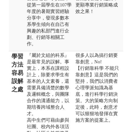
從第一屆學生在107學
更顯專業行銷策略成
年度的暑期實習經驗
效之果！
分享中，發現多數本
系學生傾向在自己有
興趣的私部門進行企
劃、行銷等相關工
作。
『屬於文組的科系』
很多人以為搞行銷要
學習
是最常見的誤解。事
靠創意，No!
方法
實上，本系在課程設
【行銷靠科學 不能只
容易
計上，除要求學生有
靠創意】這是我們的
誤解
基本的人文素養，還
堅持，我們以消費者
需要具備清楚的數學
心理學派知識為基
之處
及邏輯概念，與團隊
底，進行科學行銷決
合作的溝通能力，以
策。大的策略方向制
期培養跨域整合人
定後，此時，創意才
才。
可以狠狠地發揮在實
高中生們可藉由參與
施方案的提案上。
社團、校內外各項活