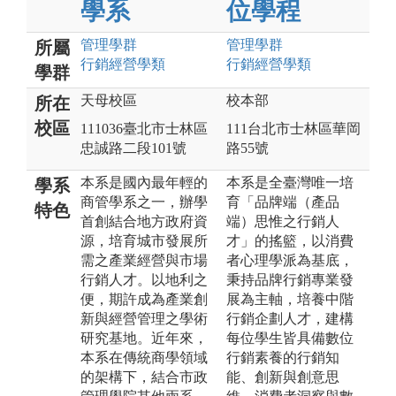
學系
位學程
管理
學群
管理
學群
所屬
行銷經營
學類
行銷經營
學類
學群
天母校區
校本部
所在
校區
111036臺北市士林區
111台北市士林區華岡
忠誠路二段101號
路55號
本系是國內最年輕的
本系是全臺灣唯一培
學系
商管學系之一，辦學
育「品牌端（產品
特色
首創結合地方政府資
端）思惟之行銷人
源，培育城市發展所
才」的搖籃，以消費
需之產業經營與市場
者心理學派為基底，
行銷人才。以地利之
秉持品牌行銷專業發
便，期許成為產業創
展為主軸，培養中階
新與經營管理之學術
行銷企劃人才，建構
研究基地。近年來，
每位學生皆具備數位
本系在傳統商學領域
行銷素養的行銷知
的架構下，結合市政
能、創新與創意思