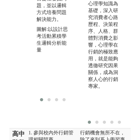
查
心理學知識為
析。
題，並以邏輯
查
基礎，深入研
方式培養問題
圖解:透過電腦
體
究消費者心路
解決能力。
實作進行商業
等
歷程、決策程
數據分析教學
圖解:以設計思
用
序、人格、群
考活動累積學
透
體對消費之影
生邏輯分析能
的
響，心理學在
量
學
行銷的極致應
析
用，就是能夠
透徹研究因果
圖
關係，成為洞
作
察人心的行銷
場
專家。
力
1. 參與校內外行銷管
行銷機會無所不在，
高中
理相關競賽。
除了來到系上學習專