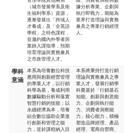
管理學院其他兩系
維、消費者洞察與數
（城市發展學系及衛
據分析專業、企劃與
生福利學系）資源，
執行即戰力，期能為
逐漸發展出「跨域人
業界打造理論與實務
才養成」及「全英語
兼具之專業行銷經理
學程」之特色課程，
人。
並邀約國內外學者與
業師入課指導，預期
培育理論與實務兼具
之市政管理人才。
本系為培養數位科技
本系將秉持打造行銷
學科
應用與創新經營管理
理論與實務兼具之專
意涵
的專業人才，以行銷
業人才，發展行銷學
科學為基，養成利用
科奠基於「行銷基石
數據驅動分析和落實
知能、創新與創意能
智慧行銷的技能；以
力、企劃與執行能
永續經濟為本，培養
力、消費者洞察能
結合數位協助企業進
力」核心能力，積極
行創新和管理之能
塑造品牌經理、產品
力，並於課程納入目
經理、電商自營商、