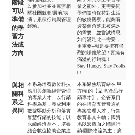
階段
2. 參加社團並籌辦相
業之能外，更需要同
可以
關社團競賽/展演/表
學們隨時保持對生活
準備
演，累積行銷與管理
的敏銳觀察，能夠看
經驗。
透某個角落未被滿足
的學
的需要，並嘗試構思
習方
如何滿足此一需要，
法或
更重要--就是要擁有強
方向
烈的賺錢慾望!! 要擁有
滿溢的行銷魂!!
Stay Hungry, Stay Foolis
h!
本系為培養數位科技
本系聚焦培育站在 甲
與相
應用與創新經營管理
方端 的【品牌/產品行
關科
的專業人才，以行銷
銷專才】。企管系目
系之
科學為基，養成利用
的在培育五管皆通的
異同
數據驅動分析和落實
專案管理人才，行銷
智慧行銷的技能；以
教育非其主軸；國貿
永續經濟為本，培養
系以宏觀面之國際行
結合數位協助企業進
銷/國際物流為主；廣