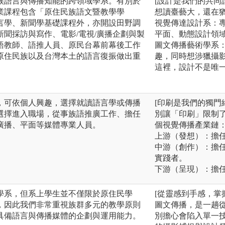
族語言與傳播知能的跨領域學系。有別於
[設計是我們的共同
業課程包含「原住民族語文暨教學學
想讀臺藝大，還在
言學、新聞學基礎課程外，亦開設田野調
視覺傳達設計系：
聞採訪與寫作、電影/電視/廣播企劃與製
平面、動態設計領域
語教師、語推人員、原民台幕前幕後工作
圖文傳播藝術學系
原住民族以及台灣本土的語言復振做出重
趣，同時想涉獵攝影
這裡，設計不是唯
，可依個人興趣，選擇就讀語言學或傳播
[印刷是我們的獨門
選擇進入職場，從事族語推廣工作、擔任
別讓「印刷」限制
廣播、平面等媒體專業人員。
個視覺傳播產業鏈
上游（發想）：擔
中游（創作）：擔
實踐者。
下游（呈現）：擔
學系，但系上學生並不僅限於原住民學
[從靈感到手感，掌
，因此我們非常重視族群多元的教學原則
圖文傳播，是一趟從
具備語言與傳播媒體的企劃與運用能力。
別擔心會陷入單一