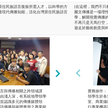
原住民族語言復振所需人才，以科學的方
[在這裡，我們不只
過現代傳播知能，活化台灣原住民族語言
圖文傳播是一場理
學，解開視覺傳播
不再只是天馬行空
遊走於藝術創意與
言與傳播相關之跨領域課
本系注重學生從多
實務操作：
由淺入深，有系統地帶領學
以培育民族語言與
領學生於各
並認識多元的傳播媒體領
發展，注入嶄新的
室、商業攝
語傳播與媒體應用之專業能
民一半為漢人，但
行專業機器