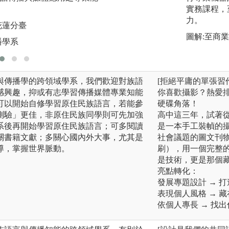
一同成長，實踐多
實務課程，
力。
花蓮分臺
圖解:112級畢業製
圖解:至商
播學系
版權:民族語言與傳
與傳播學的跨領域學系，我們歡迎對族語
[拒絕平庸的單張習
感興趣，抑或有志學習傳播媒體專業知能
你喜歡攝影？熱愛
可以開始自修學習原住民族語言，若能參
硬碟角落！
測驗」更佳，非原住民族同學則可先加強
高中這三年，試著
系後再開始學習原住民族語言；可多閱讀
是一本手工裝幀的
關書籍文獻；多關心國內外大事，尤其是
社會議題的圖文刊
導，掌握世界脈動。
刷），用一個完整
是技術，更是那個
亮點轉化：
發展專題設計 → 打
表現個人風格 → 
依個人專長 → 找