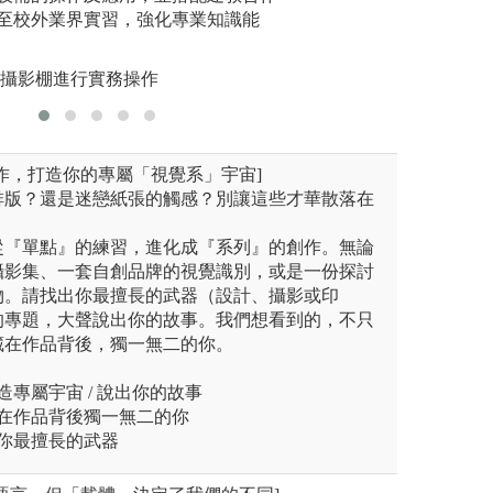
圖解:學生
元族群共存共榮的理想。
至校外業界實習，強化專業知識能
有紀錄片、劇情片
作
圖解:大四專題製
業攝影棚進行實務操作
播學系
版權:民族語言與
作，打造你的專屬「視覺系」宇宙]
排版？還是迷戀紙張的觸感？別讓這些才華散落在
從『單點』的練習，進化成『系列』的創作。無論
攝影集、一套自創品牌的視覺識別，或是一份探討
物。請找出你最擅長的武器（設計、攝影或印
的專題，大聲說出你的故事。我們想看到的，不只
藏在作品背後，獨一無二的你。
造專屬宇宙 / 說出你的故事
藏在作品背後獨一無二的你
出你最擅長的武器