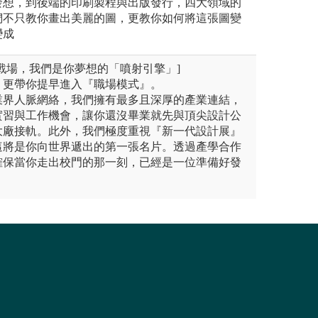
發想，到後端的印刷製程與出版發行，四大領域的
們不只教你畫出美麗的圖，更教你如何將這張圖變
變成
戰場，我們是你夢想的「噴射引擎」]
，更帶你提早進入『職場模式』。
業界人脈網絡，我們擁有最多且深厚的產業連結，
實習與工作機會，讓你還沒畢業就先與頂尖設計公
大廠接軌。此外，我們極度重視『新一代設計展』
這將是你向世界遞出的第一張名片。透過產學合作
確保當你走出校門的那一刻，已經是一位準備好發
。