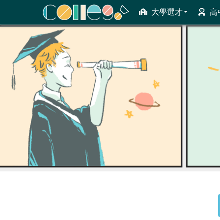
大學選才
高
ColleGo! 大學選才與高中育才輔助系統