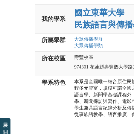
國立東華大學
我的學系
民族語言與傳播
大眾傳播
學群
所屬學群
大眾傳播
學類
壽豐校區
所在校區
974301 花蓮縣壽豐鄉大學
本系是全國唯一結合原住民
學系特色
程多元豐富，規模可謂全國
語言學、新聞學基礎課程外
學、新聞採訪與寫作、電影/
學生兼具語言紀錄分析及傳
從事族語教學、語言推廣、
展
開