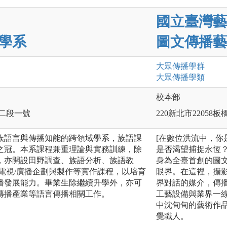
國立臺灣藝
學系
圖文傳播藝
大眾傳播
學群
大眾傳播
學類
校本部
路二段一號
220新北市22058
族語言與傳播知能的跨領域學系，族語課
[在數位洪流中，
之冠。本系課程兼重理論與實務訓練，除
是否渴望捕捉永恆？
，亦開設田野調查、族語分析、族語教
身為全臺首創的圖
電視/廣播企劃與製作等實作課程，以培育
眼界。在這裡，攝
播發展能力。畢業生除繼續升學外，亦可
界對話的媒介，傳
傳播產業等語言傳播相關工作。
工藝設備與業界一
中沈甸甸的藝術作
覺職人。