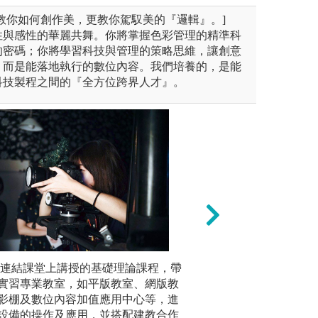
教你如何創作美，更教你駕馭美的『邏輯』。]
性與感性的華麗共舞。你將掌握色彩管理的精準科
的密碼；你將學習科技與管理的策略思維，讓創意
，而是能落地執行的數位內容。我們培養的，是能
科技製程之間的『全方位跨界人才』。
元視野探討問題的能力訓練，
 連結課堂上講授的基礎理論課程，帶
本系延聘語言與傳
創作：結
傳播尖兵，為台灣語言與傳播
實習專業教室，如平版教室、網版教
的理論與實務課程
的想法創
能量。本系學生約一半為原住
影棚及數位內容加值應用中心等，進
域人才。大四必修
的一種歷
我們不分原漢，彼此切磋琢磨
設備的操作及應用，並搭配建教合作
傳播專業知能學習