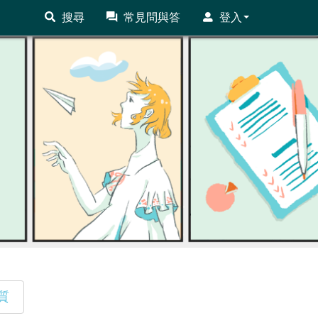
搜尋
常見問與答
登入
質