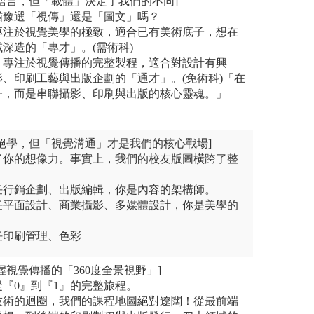
語言，但「載體」決定了我們的不同]
猶豫選「視傳」還是「圖文」嗎？
專注於視覺美學的極致，適合已有美術底子，想在
深造的「專才」。(需術科)
：專注於視覺傳播的完整製程，適合對設計有興
、印刷工藝與出版企劃的「通才」。(免術科)「在
一，而是串聯攝影、印刷與出版的核心靈魂。」
絕學，但「視覺溝通」才是我們的核心戰場]
了你的想像力。事實上，我們的校友版圖橫跨了整
：
任行銷企劃、出版編輯，你是內容的架構師。
任平面設計、商業攝影、多媒體設計，你是美學的
任印刷管理、色彩
握視覺傳播的「360度全景視野」]
『0』到『1』的完整旅程。
技術的迴圈，我們的課程地圖絕對遼闊！從最前端