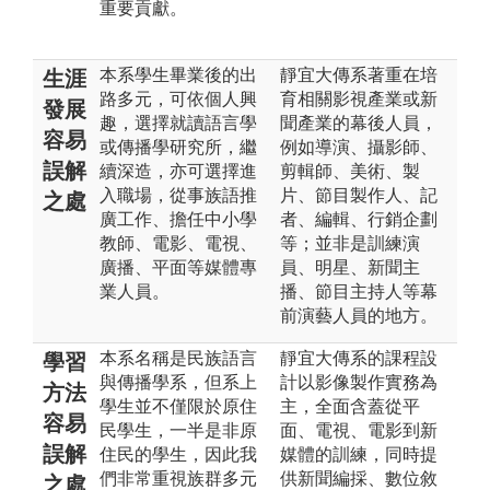
重要貢獻。
本系學生畢業後的出
靜宜大傳系著重在培
生涯
路多元，可依個人興
育相關影視產業或新
發展
趣，選擇就讀語言學
聞產業的幕後人員，
容易
或傳播學研究所，繼
例如導演、攝影師、
誤解
續深造，亦可選擇進
剪輯師、美術、製
入職場，從事族語推
片、節目製作人、記
之處
廣工作、擔任中小學
者、編輯、行銷企劃
教師、電影、電視、
等；並非是訓練演
廣播、平面等媒體專
員、明星、新聞主
業人員。
播、節目主持人等幕
前演藝人員的地方。
本系名稱是民族語言
靜宜大傳系的課程設
學習
與傳播學系，但系上
計以影像製作實務為
方法
學生並不僅限於原住
主，全面含蓋從平
容易
民學生，一半是非原
面、電視、電影到新
誤解
住民的學生，因此我
媒體的訓練，同時提
們非常重視族群多元
供新聞編採、數位敘
之處