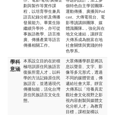
作、電影/電視/廣播企
專題的設計，加上多
劃與製作等實作課
個特色自主學習團隊-
程，以培育學生兼具
運動傳播、廣播與Pod
語言紀錄分析及傳播
cast、大傳電視台、電
發展能力。畢業生除
影導讀講師團隊、媒
繼續升學外，亦可從
體識團隊..，強化與在
事族語教學、語言推
地文化連結，讓靜宜
廣、傳播產業等語言
大傳系成為饒富在地
傳播相關工作。
社會關懷與實踐的特
色學系。
本系設立目的在於積
大眾傳播學群是將訊
學科
極培訓原住民族語言
息以聲音、文字、影
意涵
復振所需人才，以科
像等多元形式，透過
學的方法記錄原住民
不同的媒體管道，傳
族語言，並透過現代
遞給社會大眾。靜宜
傳播知能，活化台灣
大傳系以「培養具宏
原住民族語言文化生
觀社會文化視野之影
態。
視內容創製與媒體文
化分析人才」為教育
目標，課程架構以