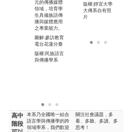
必
元的傳播媒體
版權:靜宜大學
新的能量。本
製
領域，培育學
大傳系自有照
系學生約一半
來
生具備族語傳
片
為原住民一半
業
播與媒體應用
為漢人，但我
集
之專業能力。
們不分原漢，
現
彼此切磋琢磨
圖解:參訪教育
有
一同成長，實
電台花蓮分臺
情
踐多元族群共
劇
版權:民族語言
存共榮的理
等
與傳播學系
想。
圖
圖解:112級畢
製
業製作
版
版權:民族語言
與
與傳播學系
本系乃全國唯一結合
關注社會議題，多
高中
語言學與傳播學的跨
看、多聽、多讀、多
階段
領域學系，我們歡迎
思考！
可以