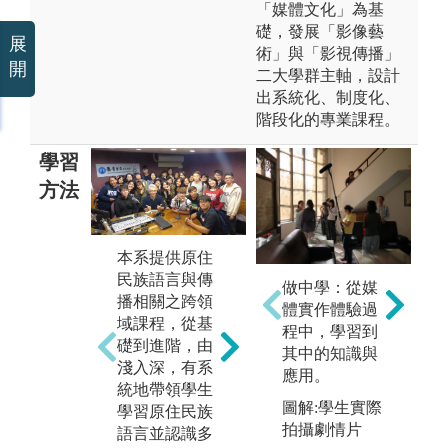
「媒體文化」為基
礎，發展「影像藝
展
術」與「影視傳播」
開
二大學群主軸，設計
出系統化、制度化、
階段化的專業課程。
學習
方法
本系提供原住
本
民族語言與傳
本系注重學生
做中學：從媒
與
播相關之跨領
從多元視野探
體實作體驗過
域
域課程，從基
討問題的能力
程中，學習到
有
礎到進階，由
訓練，以培育
其中的知識與
與
淺入深，有系
民族語言與傳
應用。
培
統地帶領學生
播尖兵，為台
語
圖解:學生實際
學習原住民族
灣語言與傳播
域
拍攝劇情片
語言並認識多
發展，注入嶄