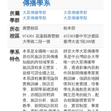
傳播學系
大眾傳播
學群
大眾傳播
學群
所屬
大眾傳播
學類
大眾傳播
學類
學群
壽豐校區
校本部
所在
校區
974301 花蓮縣壽豐鄉
433303臺中市沙鹿區
大學路二段一號
臺灣大道7段200號
本系是全國唯一結合
靜宜大學大眾傳播學
學系
原住民族語言與傳播
系是中台灣綜合大學
特色
知能的跨領域學系，
唯一的大眾傳播學
族語課程多元豐富，
系，透過影像內容創
規模可謂全國之冠。
作與新聞傳播專業實
本系課程兼重理論與
務訓練，強調在地關
實務訓練，除語言
懷與社會實踐，培養
學、新聞學基礎課程
學生具備創意表達與
外，亦開設田野調
獨立思考的能力，配
查、族語分析、族語
合校園媒體實習平
教學、新聞採訪與寫
台、實習制度、畢業