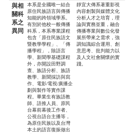
本系是全國唯一結合
靜宜大傳系著重影視
與相
原住民族語言與傳播
內容創製與媒體文化
關科
知能的跨領域學系。
分析人才之培育，理
系之
有別於他校一般傳播
論與實務並重，融合
異同
科系，本系專業課程
傳播專業與數位化發
包含「原住民族語文
展所帶來之需求，強
暨教學學程」、「傳
調知識綜合運用、創
播學程」，除語言
意思考、批判能力以
學、新聞學基礎課程
及人文社會關懷的實
外，亦開設田野調
踐。
查、族語分析、族語
教學、新聞採訪與寫
作、電影/電視/廣播企
劃與製作等實作課
程。畢業生有族語教
師、語推人員、原民
台幕前幕後工作者、
公視台語台主播等，
為原住民族以及台灣
本土的語言復振做出