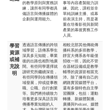
的教學原則與實務訓
事等內容產製能力訓
練，讓所有同學都具
練。因此，課程並非
備語言與傳播媒體的
單純訓練主播、或幕
企劃與運用能力。
前表演主持，而是著
重在培養影視與新聞
產業的幕後實務工作
人員。
透過語言傳播的跨領
相較北部其他傳統傳
學習
域學習，語傳系學生
播科系的多班教學，
資源
深具多元知能，畢業
靜宜大傳系各年級僅
或補
後的出路也相對地廣
招收一班，因此不管
充說
闊。有些同學選擇就
在器材設備或是教學
讀研究所繼續深造，
輔導的資源皆相當充
明
有些同學則在傳播領
沛。除了擁有自己的
域發展，抑或從事教
網路實習媒體平台，
職、公職、自行創業
還有多個特色自主學
等。我們將持續致力
習團隊，包括：運動
培養更多深具語言與
轉播、新媒體製播、
傳播專業知能的人
廣播與Podcast、媒體
才，為台灣民族語言
素養教學等學生團