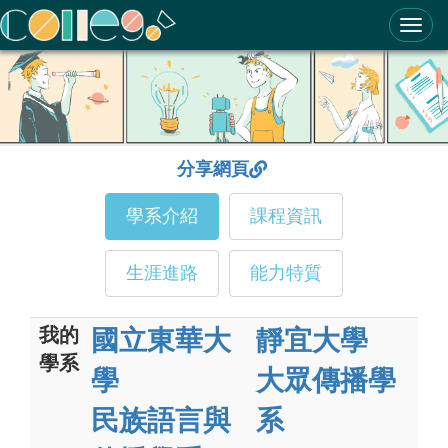
ColleGo! 大學選才與高中育才輔助系統
分享網頁
學系介紹
課程資訊
生涯進路
能力特質
我的
國立東華大
靜宜大學
學系
學
大眾傳播學
民族語言與
系