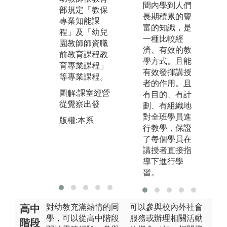
間內學到人們
結合，培養教
幼
部規定「教保
長期積累的豐
學敏感度與專
實
專業知能課
富的知識，是
業能力，為未
活
程」及「幼兒
一種比較經
來教育工作奠
劃
園教師師資職
濟、有效的教
定基礎。
學
前教育課程教
學方式。且能
緊
育專業課程」
圖解:至偏鄉帶
有效發揮講授
等專業課程。
領幼兒營隊
者的作用。且
圖
圖解:課室經營
有目的、有計
版權:本系
成
從覺察出發
劃、有組織地
對全班學員進
版
版權:本系
行教學，保證
了每個學員在
講授者直接指
導下進行學
習。
對幼教充滿熱情的同
可以參與校內外社會
高中
學，可以從高中階段
服務或辦理相關活動
階段