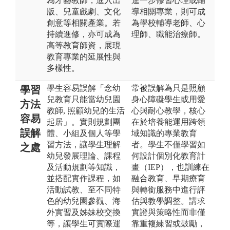
為才藝教師，進入出
進一步修習心理或輔
版、兒童戲劇、文化
導相關專業，則可成
創意等相關產業。若
為學校輔導老師、心
持續進修，亦可成為
理師、職能治療師。
高等教育師資，展現
教育專業的延展性與
多樣性。
學生容易誤解「念幼
常被誤解為只是照顧
學習
兒教育只能當幼兒園
身心障礙學生或用愛
方法
教師, 照顧幼兒的生活
心與耐心教學，核心
容易
起居」。實則規劃團
在於培養能運用跨領
誤解
體、小組及個人等學
域知識的專業教育
習方法，讓學生理解
者。學生不僅學習如
之處
幼兒發展理論、課程
何設計個別化教育計
及活動規劃等知識，
畫（IEP），也訓練在
並搭配實作課程，如
融合教育、早期療育
活動試教、至不同特
與轉銜服務中進行評
色的幼兒園參觀、海
估與教學調整。講求
外實習及姊妹校交換
實證與策略性而非僅
等，讓學生可實際運
靠重複練習或鼓勵，