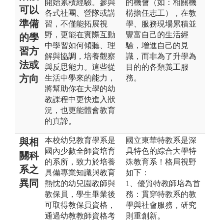
開始累積經驗。參與
的機會（如：相關機
可以
各式社團、營隊或講
構擔任志工），在教
準備
習，不僅能拓展視
學、服務現場累積並
野，更能在實際互動
豐富自己的生活經
的學
中學習如何傾聽、理
驗，增進自己的見
習方
解與協調，培養觀察
識，而非為了升學為
法或
與反思能力。這些從
目的的各類義工服
方向
生活中學來的能力，
務。
將幫助你在大學的幼
教課程中更快進入狀
況，也更能體會教育
的真諦。
本校幼兒教育學系是
國立東華特教系是深
與相
國內少數全師資培育
具特色的綜合大學特
關科
的系所，致力於培養
殊教育系！格局視野
系之
具備專業知識與教育
如下：
異同
熱忱的幼兒園教師與
1、優質特教師培為首
教保員，學生畢業後
務：貫穿特教系的教
可取得教保員資格，
學與社會服務，研究
通過幼教教師資格考
則重創新。