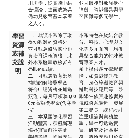
用所學，從實踐中結
並且服務對象涵身心
合理論，進而成為具
障礙、資賦優異與學
備幼兒教育基本素養
習困難等多元學生。
之人才。
一、就讀本系除了取
本系特色在於結合教
學習
得幼教師的資格外，
育、科技、心理與文
資源
並可甄選修習國小師
化等多元面向，培養
或補
資培育課程資格，此
具整合能力的特殊教
充說
外本系歷屆教檢皆有
育專業人才。
亮眼的成績。
系上提供多元學程選
明
二、可甄選教育部所
擇，如資賦優異教
補助的師培獎學金，
育、身心障礙教育與
符合申請資格並通過
輔助科技應用等，鼓
甄選，每月可領取8,00
勵學生依興趣修習跨
0元高額獎學金(含寒暑
院或跨系課程，發展
假)。
第二專長。課程設計
三、本系國際化學習
注重理論與實務並
活動豐富，積極辦理
重，學生可透過實
海外實習前往芬蘭、
習、研究及社區服
美國等國，拓展學生
務，將所學應用於真