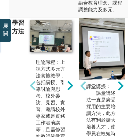
融合教育理念、課程
調整能力及多元。
學習
展
方法
開
實務演練：進
實
理論課程：上
入幼兒園進行
師
課方式多元方
觀察、見習、
開
法實施教學，
試教及營隊活
「
包括講授、引
課堂講授：
動，親身體驗
實
導討論與思
課堂講述
教學現場運作
至
考、校外參
法一直是廣受
與師生互動，
兒
訪、見習、實
採用的主要培
深入了解教師
習
習、邀請校外
訓方法，此方
專業角色。透
程
專家或是實務
法有利於擴大
過實務演練，
過
工作者演講
培養人才，使
學生將理論課
習
等，且需修習
學員在較短時
程與教學實務
資
幼教師依教育