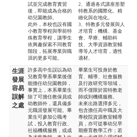
試並完成教育實習
2、通過各式講座形塑
後，即能成為合格的
特教系的國際化、精
幼兒園教師。
緻化與在地化。
此外，本校也設有國
3、特教多元發展與人
小教育學程與學前特
才培育：機構、基金
殊教育學程，讓學生
會、早療、輔助科
依興趣探索不同教育
技、大學資源教室輔
階段，拓展專業與職
導等人才培育，適性
涯的更多可能。
適材。
許多高中生誤以為幼
畢業生可投身於教
生涯
兒教育學系畢業後僅
育、輔導、社會服務
發展
能擔任幼兒園教師，
及行政研究等領域，
容易
事實上，本系畢業生
而不僅限於當特教老
誤解
除了可擔任教保員或
師或到機構服務。
幼教師外，還具備多
未來出路選擇多元，
之處
元職涯發展可能。畢
包含擔任高中職及大
業生可參加公職考
專校院資源教室輔導
試，投入教育行政、
員，亦可從事幼兒早
社福機構服務，或成
期療育教學工作；若