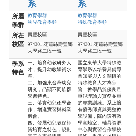
系
系
教育
學群
教育
學群
所屬
幼兒教育
學類
特殊教育
學類
學群
壽豐校區
壽豐校區
所在
校區
974301 花蓮縣壽豐鄉
974301 花蓮縣壽豐鄉
大學路二段一號
大學路二段一號
一、培育幼教研究人
國立東華大學特殊教
學系
才，提升幼教學術水
育學系以培養具備專
特色
準。
業知能與人文關懷的
二、加強東台灣幼兒
特殊教育人才為宗
研究，凸顯不同族群
旨，教學品質優良且
學習特色。
重視理論與實務並重
三、落實幼兒產學合
的專業訓練。系上擁
作，增進實習與就業
有優秀師資與完整教
機會。
學設備，院內設有教
四、發展幼兒教保師
學實驗室、輔具資源
資培育之特色，規劃
中心與實習合作學校