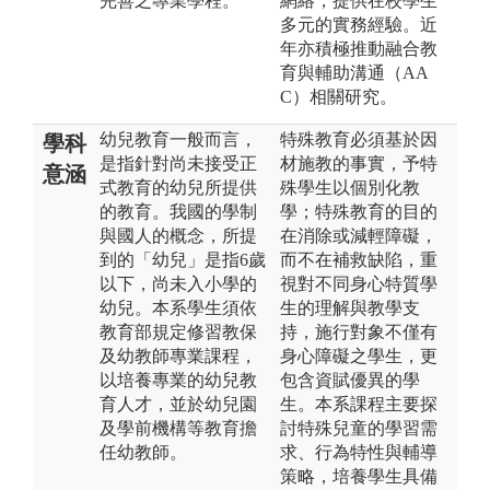
完善之專業學程。
網絡，提供在校學生
多元的實務經驗。近
年亦積極推動融合教
育與輔助溝通（AA
C）相關研究。
幼兒教育一般而言，
特殊教育必須基於因
學科
是指針對尚未接受正
材施教的事實，予特
意涵
式教育的幼兒所提供
殊學生以個別化教
的教育。我國的學制
學；特殊教育的目的
與國人的概念，所提
在消除或減輕障礙，
到的「幼兒」是指6歲
而不在補救缺陷，重
以下，尚未入小學的
視對不同身心特質學
幼兒。本系學生須依
生的理解與教學支
教育部規定修習教保
持，施行對象不僅有
及幼教師專業課程，
身心障礙之學生，更
以培養專業的幼兒教
包含資賦優異的學
育人才，並於幼兒園
生。本系課程主要探
及學前機構等教育擔
討特殊兒童的學習需
任幼教師。
求、行為特性與輔導
策略，培養學生具備