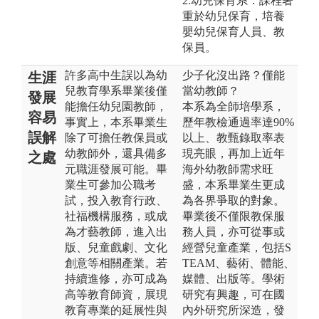
2.幼兒保育系：課程著
重於幼兒保育，培養
嬰幼兒保育人員、教
保員。
許多高中生誤以為幼
少子化沒出路？僅能
生涯
兒教育學系畢業後僅
當幼教師？
發展
能擔任幼兒園教師，
本系為全師培學系，
容易
事實上，本系畢業生
歷年教檢通過率達90%
誤解
除了可擔任教保員或
以上、教甄錄取率表
幼教師外，還具備多
現亮眼，再加上近年
之處
元職涯發展可能。畢
海外幼教師需求旺
業生可參加公職考
盛，本系畢業生更成
試，投入教育行政、
為各界爭取的對象。
社福機構服務，或成
畢業後不僅限教保服
為才藝教師，進入出
務人員，亦可從事或
版、兒童戲劇、文化
經營兒童產業，包括S
創意等相關產業。若
TEAM、藝術、體能、
持續進修，亦可成為
媒體、出版等。學術
高等教育師資，展現
研究有興趣，可在國
教育專業的延展性與
內外研究所深造，發