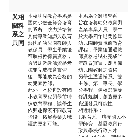
本校幼兒教育學系是
本系為全師培學系，
與相
國內少數全師資培育
旨在培養幼兒教育與
關科
的系所，致力於培養
產業專業人員，學生
系之
具備專業知識與教育
於大學四年期間修畢
異同
熱忱的幼兒園教師與
幼兒園師資職前教育
教保員，學生畢業後
課程，畢業後通過教
可取得教保員資格，
師資格考試並完成半
通過幼教教師資格考
年教育實習，即具備
試並完成教育實習
幼兒園教師之資格。
後，即能成為合格的
另學生透過輔系、雙
幼兒園教師。
主修、第二專長、學
此外，本校也設有國
分學程、跨校選課等
小教育學程與學前特
修課規劃，創造更多
殊教育學程，讓學生
職涯發展可能性。
依興趣探索不同教育
相近科系：
階段，拓展專業與職
1.教育系：培養國民小
涯的更多可能。
學師資、基層教育行
政與學校行政人才