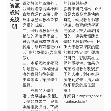
得幼教師的資格外，
的啟蒙與基礎
資源
並可甄選修習國小師
腦科學研究指出，0~6
或補
資培育課程資格，此
歲是大腦發育最快的
充說
外本系歷屆教檢皆有
時期，幼兒教育影響
亮眼的成績。
深遠。教育經濟學研
明
二、可甄選教育部所
究發現，投入幼教階
補助的師培獎學金，
段的一塊美元報酬是
符合申請資格並通過
學齡後教育的6倍。哈
甄選，每月可領取8,00
佛大學教育學院的巨
0元高額獎學金(含寒暑
額捐款指定進行嬰幼
假)。
兒研究，彰顯其在世
三、本系國際化學習
界的重要性。如果你
活動豐富，積極辦理
渴望透過教育改變孩
海外實習前往芬蘭、
子的人生，對心智起
美國等國，拓展學生
源感到好奇，清大幼
視野。
教系是您的最佳選
四、充實的大學生
擇！
活，會舉辦各樣活動
系網頁：https://gdece.si
，例如成果展、兒童
te.nthu.edu.tw/
劇編排及演出、下鄉