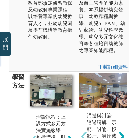
教育部規定修習教保
及自主管理的能力素
及幼教師專業課程，
養。本系提供幼兒發
以培養專業的幼兒教
展、幼教課程與教
育人才，並於幼兒園
學、幼兒STEAM、幼
及學前機構等教育擔
兒藝術、幼兒科學數
任幼教師。
學、幼兒多元文化教
展
育等各種培育幼教師
開
之專業知能課程。
下載詳細資料
學習
方法
實務演練：進
講授與討論：
實
理論課程：上
入幼兒園進行
透過講解、示
師
課方式多元方
觀察、見習、
範、討論、投
開
法實施教學，
試教及營隊活
影片、講座或
「
包括講授、引