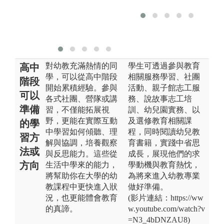
對幼教充滿熱情的同
學生可透過參與教育
高中
學，可以從高中階段
相關服務學習、社團
階段
開始累積經驗。參與
活動、親子館志工服
可以
各式社團、營隊或講
務、說故事志工培
準備
習，不僅能拓展視
訓、幼兒園實務、以
野，更能在實際互動
及選修教育相關課
的學
中學習如何傾聽、理
程，同時閱讀幼兒教
習方
解與協調，培養觀察
育書籍，實踐中省思
法或
與反思能力。這些從
成長，展現他們的求
方向
生活中學來的能力，
學動機與教育熱忱，
將幫助你在大學的幼
為將來進入幼教專業
教課程中更快進入狀
做好準備。
況，也更能體會教育
(影片連結：https://ww
的真諦。
w.youtube.com/watch?v
=N3_4bDNZAU8)