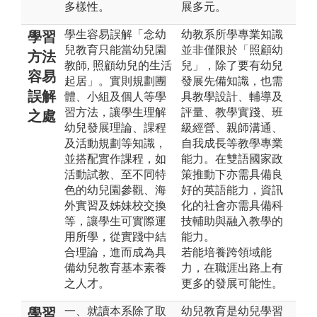
多樣性。
展多元。
學生容易誤解「念幼
幼教系所學專業知識
學習
兒教育只能當幼兒園
並非僅限於「照顧幼
方法
教師, 照顧幼兒的生活
兒」，除了要有幼兒
容易
起居」。實則規劃團
發展先備知識，也需
誤解
體、小組及個人等學
具教學設計、輔導及
習方法，讓學生理解
評量、教學實踐、班
之處
幼兒發展理論、課程
級經營、親師溝通、
及活動規劃等知識，
自我成長等教學專業
並搭配實作課程，如
能力。在雙語國家政
活動試教、至不同特
策推動下亦需具備良
色的幼兒園參觀、海
好的英語能力，資訊
外實習及姊妹校交換
化的社會亦需具備科
等，讓學生可實際運
技輔助與融入教學的
用所學，從實踐中結
能力。
合理論，進而成為具
若能培養跨領域能
備幼兒教育基本素養
力，在職涯出路上有
之人才。
更多的發展可能性。
一、就讀本系除了取
幼兒教育是幼兒學習
學習