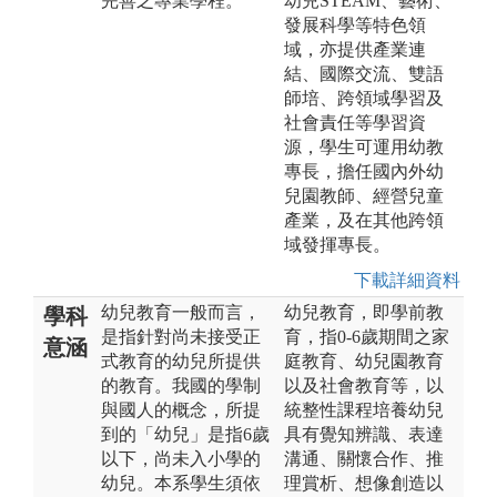
完善之專業學程。
幼兒STEAM、藝術、
發展科學等特色領
域，亦提供產業連
結、國際交流、雙語
師培、跨領域學習及
社會責任等學習資
源，學生可運用幼教
專長，擔任國內外幼
兒園教師、經營兒童
產業，及在其他跨領
域發揮專長。
下載詳細資料
幼兒教育一般而言，
幼兒教育，即學前教
學科
是指針對尚未接受正
育，指0-6歲期間之家
意涵
式教育的幼兒所提供
庭教育、幼兒園教育
的教育。我國的學制
以及社會教育等，以
與國人的概念，所提
統整性課程培養幼兒
到的「幼兒」是指6歲
具有覺知辨識、表達
以下，尚未入小學的
溝通、關懷合作、推
幼兒。本系學生須依
理賞析、想像創造以