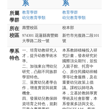
系
系
教育
學群
教育
學群
所屬
幼兒教育
學類
幼兒教育
學類
學群
壽豐校區
校本部
所在
校區
974301 花蓮縣壽豐鄉
新竹市光復路二段101
大學路二段一號
號
一、培育幼教研究人
本系教師積極投入研
學系
才，提升幼教學術水
究計畫，發表研究於
特色
準。
國際頂尖期刊，並投
二、加強東台灣幼兒
入親子館、托育中
研究，凸顯不同族群
心、原住民國幼班輔
學習特色。
導等社會服務，及在
三、落實幼兒產學合
重要幼兒政策上倡
作，增進實習與就業
議。課程以師培為
機會。
本，立基於教師厚實
四、發展幼兒教保師
學術及社會影響，本
資培育之特色，規劃
系發展多語與文化、