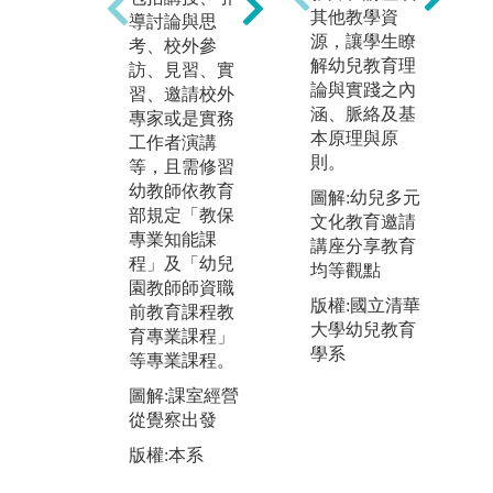
動，親身體驗
其他教學資
實
導討論與思
教學現場運作
源，讓學生瞭
至
考、校外參
與師生互動，
解幼兒教育理
兒
訪、見習、實
深入了解教師
論與實踐之內
習
習、邀請校外
專業角色。透
涵、脈絡及基
程
專家或是實務
過實務演練，
本原理與原
過
工作者演講
學生將理論課
則。
習
等，且需修習
程與教學實務
資
幼教師依教育
圖解:幼兒多元
結合，培養教
幼
部規定「教保
文化教育邀請
學敏感度與專
實
專業知能課
講座分享教育
業能力，為未
活
程」及「幼兒
均等觀點
來教育工作奠
劃
園教師師資職
版權:國立清華
定基礎。
學
前教育課程教
大學幼兒教育
緊
育專業課程」
圖解:至偏鄉帶
學系
等專業課程。
領幼兒營隊
圖
圖解:課室經營
版權:本系
成
從覺察出發
版
版權:本系