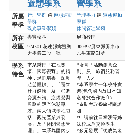
遊憩學系
營學系
管理
學群
跨
遊憩運動
管理
學群
跨
遊憩運動
所屬
學群
學群
學群
觀光事業
學類
休閒管理
學類
壽豐校區
屏商校區
所在
校區
974301 花蓮縣壽豐鄉
900392屏東縣屏東市
大學路二段一號
民生東路51號
本系秉持「在地關
*培育「活動創意企
學系
懷、國際視野」的精
劃」及「旅宿服務管
特色
神，規劃培養「深度
理」人才
遊憩體驗」、「關懷
*本系學生一年校外實
社群健康」及「強調
習(包含國內及日本知
資源永續」之經營與
名餐旅合作廠商)
規劃的觀光休憩專
*協助考取餐旅相關證
才。兩大領域學程包
照
括「觀光產業與發
*申請前往日韓澳等姊
展」及「休閒遊憩管
妹校成為交換學生
理」。本系為國內少
*多元發展「想成為老