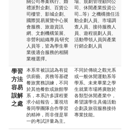
關公司專案執行、婚
場、規劃管理顧問公
禮派對企劃、百貨公
司、休閒產業投資公
司樓管、影城企劃、
司...等）之機構擔任活
國際貿易展覽中心展
動企劃人員、市場調
會服務、旅遊資訊
查人員、接待服務人
網、文創機構策展、
員、遊程規劃人員、
非營利組織專員∕研究
活動帶領人員與產業
人員等，皆為學生畢
行銷企劃人員
業後適合服務的相關
業種選擇。
本系常被誤認為有提
不同於傳統之觀光系
學習
供廚藝、房務等基礎
或一般休閒運動系等
方法
餐旅實務訓練，不同
學系。未來畢業之學
容易
於其他餐飲或旅館學
生就業市場將廣散於
誤解
系，本系許多課程要
各類型休閒產業中，
求小組報告，重視培
希望讓學生具備活動
之處
養同學團隊合作學習
企劃及旅宿服務接待
的精神，而非僅是單
專業技能。
一的考試評量為主。