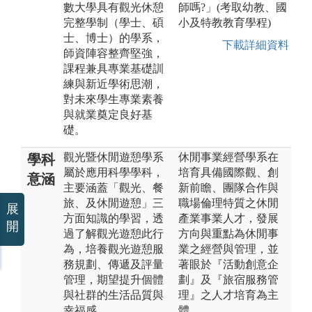
數大學具有觀光休憩
師嗎?」(考取幼教、國
完整學制（學士、碩
小及特教教育學程)
士、博士）的學系，
下載詳細資料
師資陣容整齊堅強，
課程兼具專業基礎訓
練與新近學術思潮，
對未來學生專業素養
與就業奠定良好基
礎。
觀光暨休閒遊憩學系
休閒事業經營學系在
學科
屬於應用科學學科，
培育具備國際觀、創
意涵
主要涵蓋「觀光、餐
新前瞻、團隊合作與
旅、及休閒遊憩」三
職場倫理特質之休閒
展
方面知識的學習，透
產業事業人才，發展
開
過了解觀光遊憩此行
方向與重點為休閒事
為，培養觀光遊憩服
業之經營與管理，並
務規劃、傳遞及評量
著眼於『活動創意企
管理，期望提升個體
劃』及『旅宿服務管
與社群的生活品質與
理』之人才培育為主
幸福感。
體。