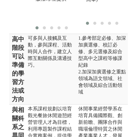
可多與人接觸及互
1.參考部定必修、加深
高中
動，參與課程、活動
加廣選修、校訂必
階段
時與人合作，建立人
修、多元選修及綜合
可以
際互動關係及溝通技
型高中之課程等修課
準備
巧。
紀錄
2.加深加廣選修之重點
的學
領域為語文領域、社
習方
會領域及綜合活動領
法或
域
方向
本系課程規劃以培育
休閒事業經營學系在
與相
觀光餐旅休閒遊憩經
培育具備國際觀、創
關科
營管理人才為目標，
新前瞻、團隊合作與
系之
利用專題製作課程結
職場倫理特質之休閒
異同
合實務案例，提供學
產業事業人才，發展