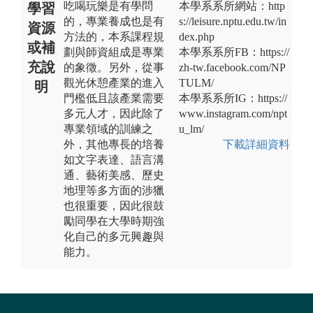
吃喝玩樂是有學問
本學系系所網站：http
學習
的，專業養成也是有
s://leisure.nptu.edu.tw/in
資源
方法的，本系課程規
dex.php
或補
劃與師資組成是專業
本學系系所FB：https://
充說
的象徵。另外，從事
zh-tw.facebook.com/NP
觀光休憩產業的進入
TULM/
明
門檻低且該產業需要
本學系系所IG：https://
多元人才，因此除了
www.instagram.com/npt
專業領域的訓練之
u_lm/
外，其他專長的培養
下載詳細資料
如文字表達、語言溝
通、藝術美感、歷史
地理等多方面的涉獵
也很重要，因此很鼓
勵同學在大學時期強
化自己的多元興趣與
能力。