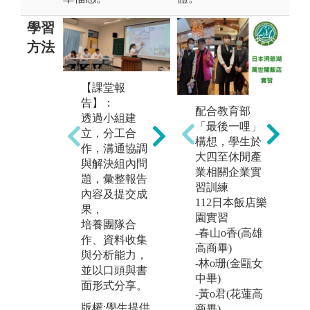
學習
方法
【課堂報
告】：
配合教育部
【個案研
【
透過小組建
「最後一哩」
究】：
訪
立，分工合
構想，學生於
閱讀個案，發
訪
作，溝通協調
大四至休閒產
掘、分析及評
場
與解決組內問
業相關企業實
斷潛在問題，
與
題，彙整報告
習訓練
課堂參與及意
心
內容及提交成
112日本飯店樂
見交流（互動
果，
版
園實習
討論），形成
培養團隊合
-春山o香(高雄
決策。
作、資料收集
高商畢)
與分析能力，
版權:學生提供
-林o珊(金甌女
並以口頭與書
中畢)
面形式分享。
-黃o君(花蓮高
版權:學生提供
商畢)