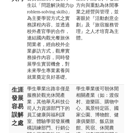
生以「問題解決能力(p
方向與重點為休閒事
roblem-solving skills)」
業之經營與管理，並
為主要學習方式之實
著眼於『活動創意企
務課程內容。並透過
劃』及『旅宿服務管
校外產官學的合作，
理』之人才培育為主
連結國內觀光餐旅休
體。
閒業者，經由校外企
業參訪方式，觀摩實
務操作內容，同時發
展學生實習機會，對
未來學生專業素養與
就業奠定良好基礎。
學生畢業出路非僅是
學生畢業後可朝休閒
生涯
服務於觀光休閒產
相關產業（如：渡假
發展
業，其他舉凡科技公
村、遊樂區、購物中
容易
司人力資源部門下的
心、風景特定區、國
誤解
員工健康與福利課
家公園、博物館、健
室、體驗學習發展機
康俱樂部、飯店旅
之處
構訓練部門、行銷公
館、民宿、休閒農