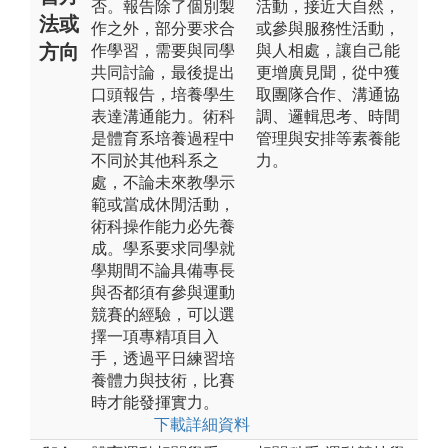
否。報告除了個別製
活動，接近大自然，
法或
作之外，部分要求合
或參與服務性活動，
方向
作學習，需要與同學
與人相處，讓自己能
共同討論，最後提出
更增廣見聞，從中獲
口頭報告，培養學生
取團隊合作、溝通協
表達溝通能力。術科
調、邏輯思考、時間
是體育系培養過程中
管理與安排等素養能
不同於其他科系之
力。
處，不論未來教學示
範或當成休閒活動，
術科操作能力必先養
成。學系要求同學就
學期間不論具備專長
與否都須有參與運動
競賽的經驗，可以選
擇一項專精項目入
手，透過平日練習培
養體力與技術，比賽
時才能發揮實力。
下載詳細資料