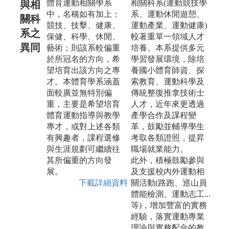
體育運動相關學系
相關科系(運動競技學
與相
中，名稱如有加上：
系、運動休閒遊憩、
關科
競技、技擊、健康、
運動產業、運動健康)
系之
保健、科學、休閒、
較著重單一領域人才
異同
藝術；則該系較偏重
培養。本系提供多元
於所冠名的方向，希
學習發展環境，除培
望培育出該方向之專
養國小體育師資、探
才。本體育學系涵蓋
索教育、運動科學及
面較廣並無特別偏
傳統整復推拿技術士
重，主要是希望培育
人才，近年來更透過
體育運動指導與教學
產學合作及課程變
專才，或對上述各類
革，鼓勵並輔導學生
有興趣者，課程選修
考取各類證照，提昇
與生涯規劃可繼續往
職場就業能力。
其所偏重的方向發
此外，積極鼓勵參與
展。
及支援校內外運動相
下載詳細資料
關活動(路跑、巡山員
體能檢測、運動志工...
等)，增加豐富的實務
經驗，落實運動專業
理論與實務配合的教