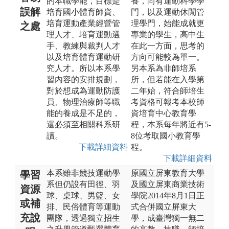
的本職學能，目標是
養，尚有運動科學學
誤解
培育國小體育師資、
門，以及運動休閒管
培育運動產業經營管
理學門，始能成就更
之處
理人才、培育運動選
專業的學生，高中生
手、教練與裁判人才
在此一方面，思考的
以及培育體育運動研
方向可能較為單一。
究人才。所以本系學
另本系為非師培系
習內容的安排規劃，
所，但若能在入學第
對於想成為運動防護
二年始，符合師培生
員、物理治療師等職
考資格可報考本校師
能的養成是不足的，
資培育中心教育學
還必須至相關科系研
程，本系每年將近有5-
讀。
8位考取國小教育學
下載詳細資料
程。
下載詳細資料
本系雖非競技運動學
原國立屏東教育大學
學習
系但仍設有田徑、羽
及國立屏東商業技術
資源
球、桌球、男籃、女
學院2014年8月1日正
或補
排、民俗體育等運動
式合併國立屏東大
充說
團隊，透過獨立招生
學，成臺灣獨一無二