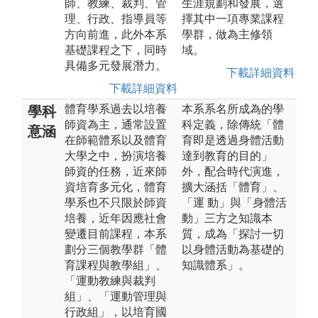
師、教練、裁判、管
生涯規劃和發展，選
理、行政、指導員等
擇其中一項專業課程
方向前進，此外本系
學群，做為主修領
基礎課程之下，同時
域。
具備多元發展潛力。
下載詳細資料
下載詳細資料
體育學系過去以培養
本系系名所成為的學
學科
師資為主，通常設置
科定義，除傳統「體
意涵
在師範體系以及體育
育即是透過身體活動
大學之中，扮演培養
達到教育的目的」
師資的任務，近來師
外，配合時代演進，
資培育多元化，體育
擴大涵括「體育」、
學系也不只限於師資
「運 動」與「身體活
培養，近年因應社會
動」三方之知識本
變遷目前課程，本系
質，成為「探討一切
劃分三個教學群「體
以身體活動為基礎的
育課程與教學組」、
知識體系」。
「運動教練與裁判
組」、「運動管理與
行政組」，以培育國