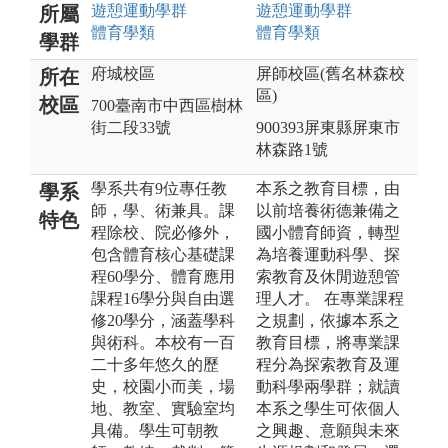
遊憩運動
學群
遊憩運動
學群
所屬
體育
學類
體育
學類
學群
府城校區
屏師校區(舊名林森校
所在
區)
校區
700臺南市中西區樹林
街二段33號
900393屏東縣屏東市
林森路1號
學系共有9位專任教
本系之教育目標，由
學系
師，學、術兼具。課
以前培養術德兼備之
特色
程除校、院必修外，
國小體育師資，轉型
包含體育核心基礎課
為培養運動科學、探
程60學分、體育應用
索教育及休閒遊憩管
課程16學分與自由選
理人才。 在專業課程
修20學分，涵蓋學科
之規劃，依據本系之
與術科。本校有一百
教育目標，將專業課
二十多年悠久的歷
程分為探索教育及運
史，校園小而美，場
動科學兩學群；就讀
地、教室、實驗室均
本系之學生可依個人
具備。學生可朝教
之興趣、意願與未來