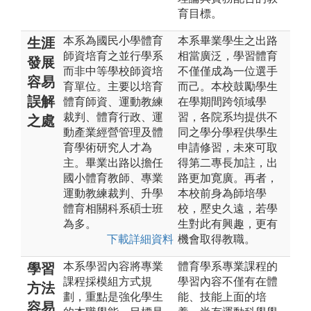
育目標。
本系為國民小學體育
本系畢業學生之出路
生涯
師資培育之並行學系
相當廣泛，學習體育
發展
而非中等學校師資培
不僅僅成為一位選手
容易
育單位。主要以培育
而己。本校鼓勵學生
誤解
體育師資、運動教練
在學期間跨領域學
裁判、體育行政、運
習，各院系均提供不
之處
動產業經營管理及體
同之學分學程供學生
育學術研究人才為
申請修習，未來可取
主。畢業出路以擔任
得第二專長加註，出
國小體育教師、專業
路更加寛廣。再者，
運動教練裁判、升學
本校前身為師培學
體育相關科系碩士班
校，㱘史久遠，若學
為多。
生對此有興趣，更有
下載詳細資料
機會取得教職。
本系學習內容將專業
體育學系專業課程的
學習
課程採模組方式規
學習內容不僅有在體
方法
劃，重點是強化學生
能、技能上面的培
容易