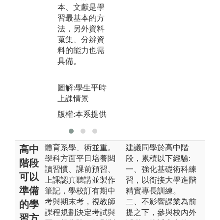
技
本、文獻是學
考、口語表達
式
習最基本的方
能力。
法，另外資料
圖
圖解:學生課堂
蒐集、分辨資
排
報告情景
料的能力也需
版
具備。
版權:本系提供
圖解:學生平時
上課情景
版權:本系提供
體育系學、術並重。
建議同學於高中階
高中
學科方面平日培養閱
段，累積以下經驗:
階段
讀習慣、課前預習、
一、強化基礎術科練
可以
上課認真聽講並製作
習，以銜接大學進階
準備
筆記，學校訂有期中
精實專長訓練。
考與期末考，視教師
二、不影響課業為前
的學
課程規劃決定考試與
提之下，參與校內外
習方