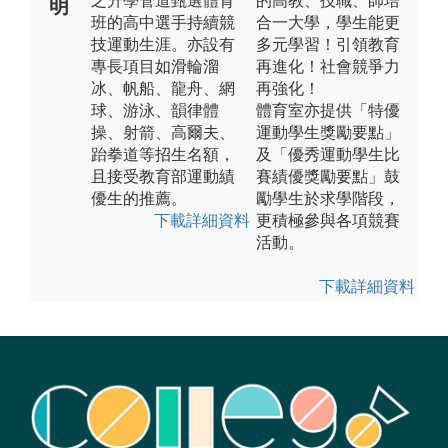
之升學管道甄選體育
的高教、技職、師培
明
班的高中選手持續競
合一大學，學生能更
技運動生涯。亦設有
多元學習！引領教育
專長項目如滑輪溜
再進化！社會競爭力
冰、帆船、龍舟、網
再強化！
球、游泳、韻律體
體育室亦提供「特優
操、射箭、高爾夫、
運動學生獎勵要點」
跆拳道等招生名額，
及「優秀運動學生比
且接受教育部運動績
賽績優獎勵要點」鼓
優生的推薦。
勵學生於求學階段，
下載詳細資料
更積極參與各項競賽
活動。
下載詳細資料