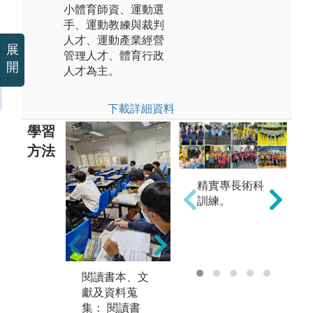
小體育師資、運動選
手、運動教練與裁判
人才、運動產業經營
展
管理人才、體育行政
開
人才為主。
下載詳細資料
學習
方法
精實專長術科
訓練。
術
課堂報告：課
科
程中分組報
習
告，需要事先
技
閱讀與主題相
必
閱讀書本、文
關的資料，師
方
獻及資料蒐
生同儕互動，
加
集： 閱讀書
可以訓練思