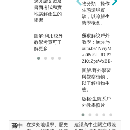
過閱讀文獻及
過
物分類，操作
化與自然資
書面考試和實
論
生態環境實
源，並深入研
地講解產生的
觀
驗，以瞭解生
究探討在地特
學習
態學概念。
圖
色
教
圖解:透過舉辦
獼猴解說戶外
圖解:利用校外
討
學術研討會讓
教學：https://y
教學考察可了
參
學生更了解
outu.be/-NviyM
解更多
-o08o?si=JDjP2
ZKuZpeWxBE-
圖解:野外學習
與觀察植物，
以了解植物生
態。
版權:生態系戶
外教學照片
在探究地理學、歷史
建議高中生關注環境
高中