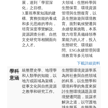
展，達到「學習深
大領域：生態科學與
化」之目標。
生態保育、環境資源
3.重視專業知識的建
管理與生態復育，以
構、實務技能的養成
及生態旅遊與環境教
和多元思維的導向，
育。面對氣候變遷與
培育深度導覽解說、
永續發展挑戰，本系
資源調查分析、自然
致力培育具備綠領專
文史研究等相關面向
業能力的人才，投入
之人才。
生態研究、環境顧
問、ESG永續管理與環
境教育等多元領域
下載詳細資料
統整歷史學、地理學
生態暨環境資源學系
學科
和人類學的知能，以
為跨社會與自然領域
意涵
地方或區域為架構，
的科系，以生態學和
從事文化與自然資源
環境科學的角度來探
之教學和研究工作。
討生態環境議題及環
境變遷問題，並謀求
解決之道，以守護地
球生態系。生態學為