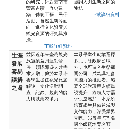
的研究，針對臺南市
強調人與生態之間的
豐富古蹟、歷史建
連結。
築、傳統工藝、民俗
下載詳細資料
活動、自然生態等面
向，進行文化資產與
觀光資源的研究與推
廣。
下載詳細資料
並因近年來臺灣觀光
本系畢業生就業選擇
生涯
旅遊業益興蓬勃發
多元，除政府公職
發展
展，領隊導遊人才需
外，也可進入生態顧
容易
求大增，俾於本系培
問公司，成為具社會
誤解
養學生擔任觀光旅遊
實踐力的推動者。隨
解說、文化活動調
著全球對環境永續重
之處
查、記錄、規劃的能
視提升，綠領人才需
力與就業兢爭力。
求快速增加，本系所
培育學生具備跨域與
實作能力，深受業界
青睞。另每年 有5 名
國小師資培育名額，