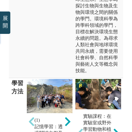
探討生物與生物及生
物與環境之間的關係
展
的學門。環境科學為
跨學科領域的學門，
開
目標在解決環境生態
永續的問題。為尋求
人類社會與地球環境
共同永續，需要使用
社會科學、自然科學
與藝術人文等概念與
技能。
學習
方法
(2)
實驗課程：在
田野調查 : 以
(1)
(3)
實驗室或野外
實地走訪的方
記憶學習：透
討
學習動物和植
式了解當地文