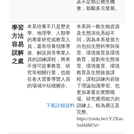
及不定期公費生機
會，鼓勵多元發展。
本系培養不只是歷史
本系與一般生物資源
學習
學、地理學、人類學
及生態演化系組不
方法
的專業研究或教育人
同，因為本系發展方
容易
員，還有培養領隊導
向包括生態科學與保
誤解
遊、解說員等專業人
育、環境復育及環境
員的訓練課程，將來
教育，規劃有生態保
之處
不僅可從事教育、研
育、環境復育、環境
究等相關行業，也能
教育及生態旅遊課
在各大需要導覽人員
程，課程訓練內容除
的場域中站穩腳步。
了理論知識學習、也
更加著重在實際職
場、研究應用能力的
下載詳細資料
訓練上。較為廣泛及
完整。
https://youtu.be/cY2Xao
SnHdM?si=