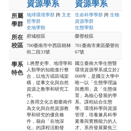
資源學系
資源學系
地球環境
學群
跨
文史
生命科學
學群
跨
生物
所屬
哲
學群
資源
學群
學群
史地
學類
生態
學類
府城校區
榮譽校區
所在
校區
700臺南市中西區樹林
701臺南市東區榮譽街
街二段33號
67號
1.將歷史學、地理學和
國立臺南大學生態暨
學系
人類學的知能進行整
環境資源學系成立於2
特色
合，以地方或區域架
008年，是國立大學中
構，從事文化與自然
唯一以「生態學理論
資源之教學和研究工
與應用」及「生態保
作。
育」為核心發展的學
2.善用文化古都臺南作
系。課程結合生態
為文化與自然資源教
學、環境科學與資源
學和研究的優良條
管理，培養兼具科學
件，藉由「在地深
素養與實務能力的人
化」的課程活動發
才。系所發展聚焦三