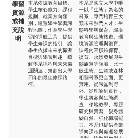
本系依據教育目標、
本系是國立大學中唯
學習
學生核心能力、課程
一以「生態」為名的
資源
規劃、就業方向類
科系，專門培育三大
或補
別，建置學生學習課
類未來熱門人才：生
充說
程地圖，作為學生學
態科學與保育、環境
習的導航工具，提供
教育與生態旅遊、環
明
學生修課的指引，讓
境資源管理與復育。
學生依據未來的職涯
課程內容橫跨保育、
目標與學習興趣，瞭
復育、永續發展與生
解學系課程與未來職
態旅遊等領域，比一
涯關連，規劃出大學
般生態、生資或森林
四年的最佳修課路
相關科系更全面、更
徑。
實用。從課堂到野
外、從理論到實作，
學生將參與生態調
查、移地教學、專題
研究與實習，親身體
驗自然、強化職場能
力。本系也提供產業
導向課程與職涯發展