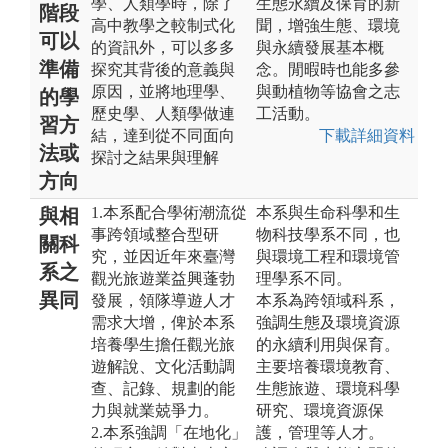
學、人類學時，除了
生態永續及保育的新
階段
高中教學之較制式化
聞，增強生態、環境
可以
的資訊外，可以多多
與永續發展基本概
準備
探究其背後的意義與
念。閒暇時也能多參
原因，並將地理學、
與動植物等協會之志
的學
歷史學、人類學做連
工活動。
習方
結，達到從不同面向
下載詳細資料
法或
探討之結果與理解
方向
1.本系配合學術潮流從
本系與生命科學和生
與相
事跨領域整合型研
物科技學系不同，也
關科
究，並因近年來臺灣
與環境工程和環境管
系之
觀光旅遊業益興蓬勃
理學系不同。
異同
發展，領隊導遊人才
本系為跨領域科系，
需求大增，俾於本系
強調生態及環境資源
培養學生擔任觀光旅
的永續利用與保育。
遊解說、文化活動調
主要培養環境教育、
查、記錄、規劃的能
生態旅遊、環境科學
力與就業兢爭力。
研究、環境資源保
2.本系強調「在地化」
護，管理等人才。