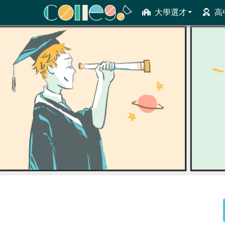
大學選才
高
ColleGo! 大學選才與高中育才輔助系統