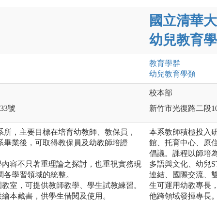
國立清華大
幼兒教育學
教育
學群
幼兒教育
學類
校本部
33號
新竹市光復路二段10
培系所，主要目標在培育幼教師、教保員，
本系教師積極投入
系畢業後，可取得教保員及幼教師培證
館、托育中心、原
倡議。課程以師培
學內容不只著重理論之探討，也重視實務現
多語與文化、幼兒S
調各學習領域的統整。
連結、國際交流、
園教室，可提供教師教學、學生試教練習。
生可運用幼教專長
供繪本藏書，供學生借閱及使用。
他跨領域發揮專長