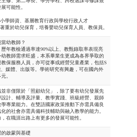
雙主修、第二專長、學分學程、跨校選課等修課規
發展可能性。
民小學師資、基層教育行政與學校行政人才
程著重於幼兒保育，培養嬰幼兒保育人員、教保員。
能當幼教師？
歷年教檢通過率達90%以上、教甄錄取率表現亮
外幼教師需求旺盛，本系畢業生更成為各界爭取的
限教保服務人員，亦可從事或經營兒童產業，包括S
能、媒體、出版等。學術研究有興趣，可在國內外
多元。
識並非僅限於「照顧幼兒」，除了要有幼兒發展先
學設計、輔導及評量、教學實踐、班級經營、親師
教學專業能力。在雙語國家政策推動下亦需具備良
訊化的社會亦需具備科技輔助與融入教學的能力。
力，在職涯出路上有更多的發展可能性。
習的啟蒙與基礎