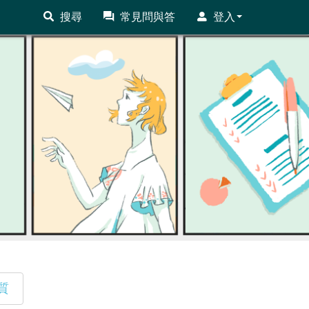
搜尋
常見問與答
登入
質