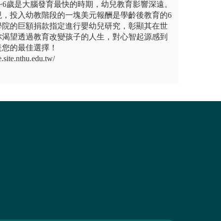
~6歲是大腦發育最快的時期，幼兒教育影響深遠。
現，投入幼教階段的一塊美元報酬是學齡後教育的6
學院的巨額捐款指定進行嬰幼兒研究，彰顯其在世
你渴望透過教育改變孩子的人生，對心智起源感到
是您的最佳選擇！
ite.nthu.edu.tw/