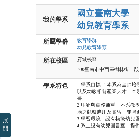
國立臺南大學
我的學系
幼兒教育學系
教育
學群
所屬學群
幼兒教育
學類
府城校區
所在校區
700臺南市中西區樹林街二段
1.學系目標 ：本系為全師
學系特色
以及幼教相關產業人才，本
書。
2.理論與實務兼重：本系教
場之觀察應用及實習，並強
3.學習環境：設有模擬幼兒
展
4.系上設有幼兒圖書室，提
開