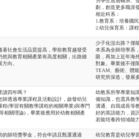
另學生透過輔系、
劃，創造更多職涯
相近科系：
1.教育系：培養國
2.幼兒保育系：課
少子化沒出路？僅
隨著社會生活品質提高，學前教育越發受
本系為全師培學系，
仍然與教育相關產業有高度相關，出路雖
眼，再加上近年海
展方向。
對象。畢業後不僅
TEAM、藝術、體
研究所深造，發展
要讀四年嗎？
幼教系所學專業知
老師透過專業課程及活動設計，啟發幼兒
備知識，也需具教
程(學習有關教學課程的相關專業)與專門
溝通、自我成長等
等相關理論)，畢業後應用於幼教相關產
好的英語能力，資
若能培養跨領域能
助的師培獎學金，符合申請且甄選通過
幼兒教育是幼兒學