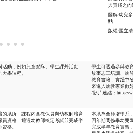
實際教學。
與實踐之內
圖解:幼兒
圖解:學生進行幼兒
點
片
版權:國立
與活動，例如兒童營隊、學生課外活動
學生可透過參與教
結大學課程。
故事志工培訓、幼
教育書籍，實踐中
來進入幼教專業做
(影片連結：https://ww
培的系所，課程內含教保員與幼教師培育
本系為全師培學系
保員資格，通過幼教師檢定考試並完成半
四年期間修畢幼兒
師資格。
完成半年教育實習