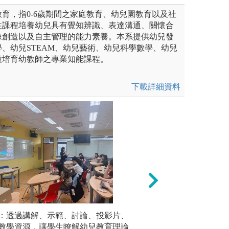
育，指0-6歲期間之家庭教育、幼兒園教育以及社
性課程培養幼兒具有覺知辨識、表達溝通、關懷合
像創造以及自主管理的能力素養。本系提供幼兒發
、幼兒STEAM、幼兒藝術、幼兒科學數學、幼兒
種培育幼教師之專業知能課程。
下載詳細資料
、見習
：透過講解、示範、討論、投影片、
(三)系所活動
實務教學
了解幼兒園運作及幼兒園教師
教學資源，讓學生瞭解幼兒教育理論
幼教系成果展
見習、試