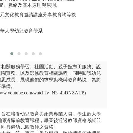
涵、脈絡及基本原理與原則。
成果展當天會有各
程、教室
攤、點心攤等，還
況，以增
多元文化教育邀請講座分享教育均等觀
朋友小朋友一同體
生教學專
園參訪圖片
圖解:學
清華大學幼兒教育學系
圖解:成果展戲劇
動
版權:國立
育相關服務學習、社團活動、親子館志工服務、說
兒園實務、以及選修教育相關課程，同時閱讀幼兒
省思成長，展現他們的求學動機與教育熱忱，為將
好準備。
w.youtube.com/watch?v=N3_4bDNZAU8)
，旨在培養幼兒教育與產業專業人員，學生於大學
園師資職前教育課程，畢業後通過教師資格考試並
，即具備幼兒園教師之資格。