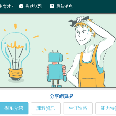
中育才
焦點話題
最新消息
分享網頁
學系介紹
課程資訊
生涯進路
能力特