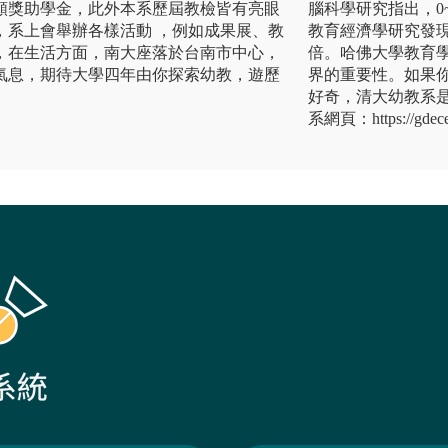
高額獎助學金，此外本系歷屆教檢皆有亮眼
腦科學研究指出，0
，系上會舉辦各樣活動 ，例如成果展、教
教育經濟學研究發
，在生活方面，南大座落於台南市中心，
倍。哈佛大學教育
氣息，期待大學四年由你探索幼教，遊歷
界的重要性。如果
好奇，清大幼教系
系網頁：https://gdece.s