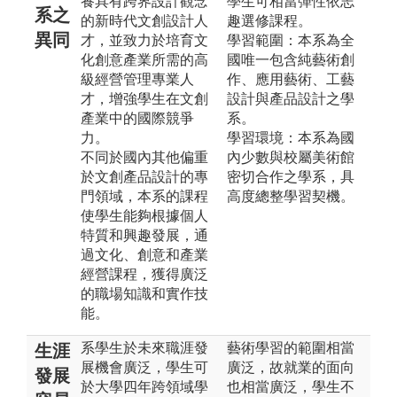
養具有跨界設計觀念
學生可相當彈性依志
系之
的新時代文創設計人
趣選修課程。
異同
才，並致力於培育文
學習範圍：本系為全
化創意產業所需的高
國唯一包含純藝術創
級經營管理專業人
作、應用藝術、工藝
才，增強學生在文創
設計與產品設計之學
產業中的國際競爭
系。
力。
學習環境：本系為國
不同於國內其他偏重
內少數與校屬美術館
於文創產品設計的專
密切合作之學系，具
門領域，本系的課程
高度總整學習契機。
使學生能夠根據個人
特質和興趣發展，通
過文化、創意和產業
經營課程，獲得廣泛
的職場知識和實作技
能。
系學生於未來職涯發
藝術學習的範圍相當
生涯
展機會廣泛，學生可
廣泛，故就業的面向
發展
於大學四年跨領域學
也相當廣泛，學生不