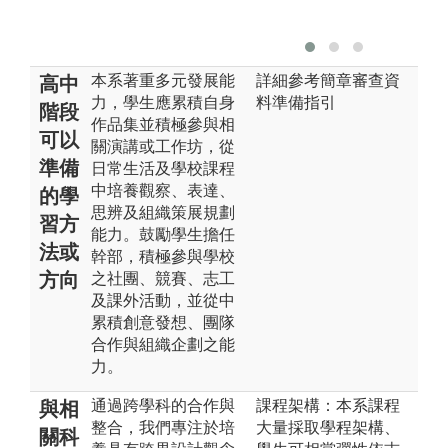
本系著重多元發展能
詳細參考簡章審查資
高中
力，學生應累積自身
料準備指引
階段
作品集並積極參與相
可以
關演講或工作坊，從
準備
日常生活及學校課程
中培養觀察、表達、
的學
思辨及組織策展規劃
習方
能力。鼓勵學生擔任
法或
幹部，積極參與學校
方向
之社團、競賽、志工
及課外活動，並從中
累積創意發想、團隊
合作與組織企劃之能
力。
通過跨學科的合作與
課程架構：本系課程
與相
整合，我們專注於培
大量採取學程架構、
關科