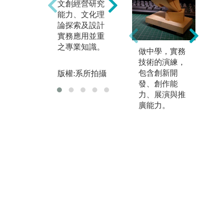
文創經營研究
思考、分析、
未
能力、文化理
判斷、創造等
究
論探索及設計
設計能力。
能
實務應用並重
版權:系所拍攝
之專業知識。
版
做中學，實務
技術的演練，
包含創新開
版權:系所拍攝
發、創作能
力、展演與推
廣能力。