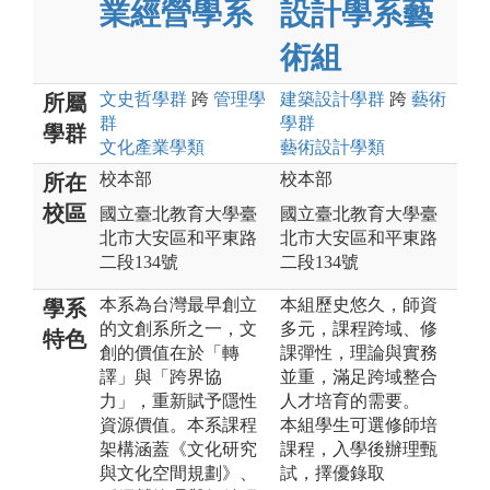
業經營學系
設計學系藝
術組
文史哲
學群
跨
管理
學
建築設計
學群
跨
藝術
所屬
群
學群
學群
文化產業
學類
藝術設計
學類
校本部
校本部
所在
校區
國立臺北教育大學臺
國立臺北教育大學臺
北市大安區和平東路
北市大安區和平東路
二段134號
二段134號
本系為台灣最早創立
本組歷史悠久，師資
學系
的文創系所之一，文
多元，課程跨域、修
特色
創的價值在於「轉
課彈性，理論與實務
譯」與「跨界協
並重，滿足跨域整合
力」，重新賦予隱性
人才培育的需要。
資源價值。本系課程
本組學生可選修師培
架構涵蓋《文化研究
課程，入學後辦理甄
與文化空間規劃》、
試，擇優錄取