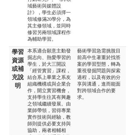
域藝術與媒體設
計》，學生必須擇一
領域修滿20學分，為
其主修領域，並同時
修習另兩領域課程作
為輔助學習。
本系適合願意主動發
藝術學習急需挑脫目
學習
掘志向、熱愛學習的
前高中生著重於找答
資源
學生，於大三開設
案的學習型態，轉為
或補
「經管實習」課程，
重視發掘問題與探索
充說
結合系上畢業之系友
過程，以及有效的分
組織機構或與企業合
享與溝通，進而能面
明
作，開立實習機會，
對跨領域合作的要
支持學生往其有興趣
求。
之領域繼續發展。由
業師帶領，習得專業
實作技術與經驗，教
師則提供必要支持與
協助，兩者相輔相