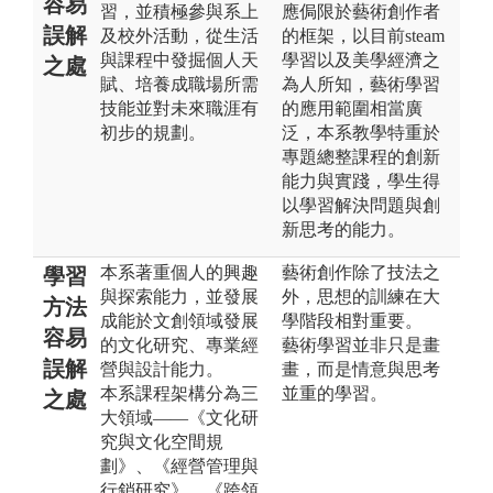
容易
習，並積極參與系上
應侷限於藝術創作者
誤解
及校外活動，從生活
的框架，以目前steam
與課程中發掘個人天
學習以及美學經濟之
之處
賦、培養成職場所需
為人所知，藝術學習
技能並對未來職涯有
的應用範圍相當廣
初步的規劃。
泛，本系教學特重於
專題總整課程的創新
能力與實踐，學生得
以學習解決問題與創
新思考的能力。
本系著重個人的興趣
藝術創作除了技法之
學習
與探索能力，並發展
外，思想的訓練在大
方法
成能於文創領域發展
學階段相對重要。
容易
的文化研究、專業經
藝術學習並非只是畫
誤解
營與設計能力。
畫，而是情意與思考
本系課程架構分為三
並重的學習。
之處
大領域——《文化研
究與文化空間規
劃》、《經營管理與
行銷研究》、《跨領