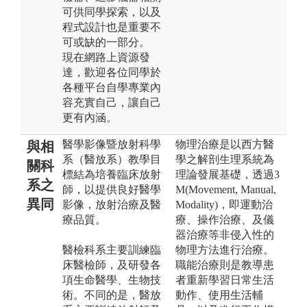
可供同學探索，以及
程式設計也是重要不
可或缺的一部分。
現在網路上資源發
達，歡迎各位同學於
各種平台自學專業內
容充實自己，讓自己
更有內涵。
醫學影像暨放射科學
物理治療是以西方醫
與相
系（醫放系）教學目
學之解剖生理系統為
關科
標結為培養臨床放射
理論發展基礎，透過3
系之
師，以提供良好醫學
M(Movement, Manual,
異同
影像，放射治療及醫
Modality)，即運動治
療品質。
療、操作治療、及儀
器治療等非侵入性的
醫檢科系主要訓練臨
物理方法進行治療。
床醫檢師，及研發各
職能治療則是教導患
項生命醫學、生物技
者重新學習日常生活
術。不同的是，醫放
動作、使用生活輔