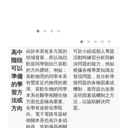
版
練
照
版權:本系自有
照片
由於本系有多方面的
可於小組或個人專題
高中
領域發展，所以強烈
活動時練習分析與解
階段
歡迎同學朝自己喜歡
決問題的能力，例如
可以
的方向鑽研。例如：
根據各種專業知識去
準備
喜歡物理的同學本系
發現問題，並分析導
有豐富近代物理的應
致問題的各種因素或
的學
用、喜歡生物的同學
機制，進而提出改善
習方
本系在醫學相關生物
這些因素或機制之方
法或
方面也是極為重要、
法，以協助解決問
方向
化學有放射化學取
題。
向、電子電路等器材
相關本系也有許多偵
檢器、造影儀器相關