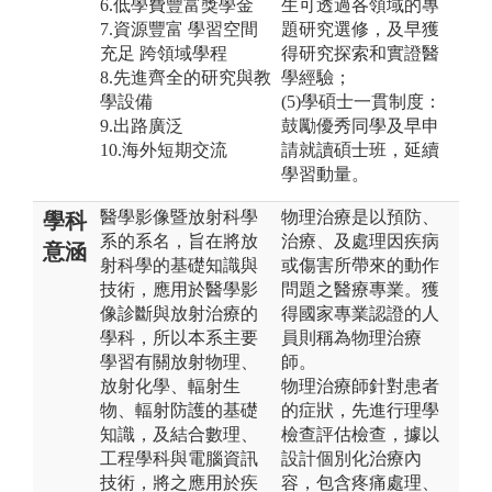
6.低學費豐富獎學金
生可透過各領域的專
7.資源豐富 學習空間
題研究選修，及早獲
充足 跨領域學程
得研究探索和實證醫
8.先進齊全的研究與教
學經驗；
學設備
(5)學碩士一貫制度：
9.出路廣泛
鼓勵優秀同學及早申
10.海外短期交流
請就讀碩士班，延續
學習動量。
醫學影像暨放射科學
物理治療是以預防、
學科
系的系名，旨在將放
治療、及處理因疾病
意涵
射科學的基礎知識與
或傷害所帶來的動作
技術，應用於醫學影
問題之醫療專業。獲
像診斷與放射治療的
得國家專業認證的人
學科，所以本系主要
員則稱為物理治療
學習有關放射物理、
師。
放射化學、輻射生
物理治療師針對患者
物、輻射防護的基礎
的症狀，先進行理學
知識，及結合數理、
檢查評估檢查，據以
工程學科與電腦資訊
設計個別化治療內
技術，將之應用於疾
容，包含疼痛處理、