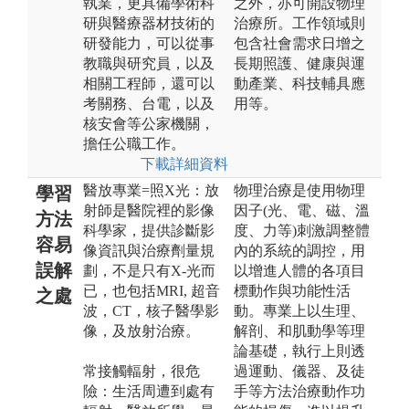
執業，更具備學術科
之外，亦可開設物理
研與醫療器材技術的
治療所。工作領域則
研發能力，可以從事
包含社會需求日增之
教職與研究員，以及
長期照護、健康與運
相關工程師，還可以
動產業、科技輔具應
考關務、台電，以及
用等。
核安會等公家機關，
擔任公職工作。
下載詳細資料
醫放專業=照X光：放
物理治療是使用物理
學習
射師是醫院裡的影像
因子(光、電、磁、溫
方法
科學家，提供診斷影
度、力等)刺激調整體
容易
像資訊與治療劑量規
內的系統的調控，用
誤解
劃，不是只有X-光而
以增進人體的各項目
已，也包括MRI, 超音
標動作與功能性活
之處
波，CT，核子醫學影
動。專業上以生理、
像，及放射治療。
解剖、和肌動學等理
論基礎，執行上則透
常接觸輻射，很危
過運動、儀器、及徒
險：生活周遭到處有
手等方法治療動作功