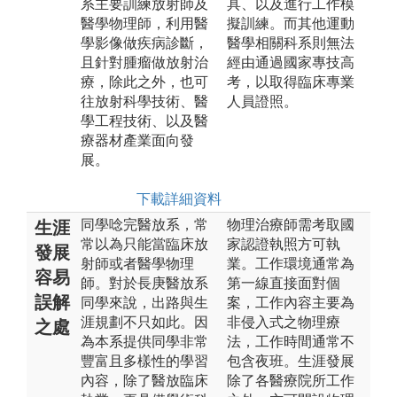
系主要訓練放射師及
具、以及進行工作模
醫學物理師，利用醫
擬訓練。而其他運動
學影像做疾病診斷，
醫學相關科系則無法
且針對腫瘤做放射治
經由通過國家專技高
療，除此之外，也可
考，以取得臨床專業
往放射科學技術、醫
人員證照。
學工程技術、以及醫
療器材產業面向發
展。
下載詳細資料
同學唸完醫放系，常
物理治療師需考取國
生涯
常以為只能當臨床放
家認證執照方可執
發展
射師或者醫學物理
業。工作環境通常為
容易
師。對於長庚醫放系
第一線直接面對個
誤解
同學來說，出路與生
案，工作內容主要為
涯規劃不只如此。因
非侵入式之物理療
之處
為本系提供同學非常
法，工作時間通常不
豐富且多樣性的學習
包含夜班。生涯發展
內容，除了醫放臨床
除了各醫療院所工作