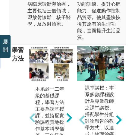
病臨床診斷與治療，
功能訓練、提升心肺
主要包括三個領域，
能力、促進動作控制
即放射診斷，核子醫
品質等。使其盡快恢
學，及放射治療。
復其原有的生理功
能，進而提升生活品
質。
展
開
學習
方法
三年級暑假到
課堂講授：本
本
本系於一二年
四年級上學期
系多數課程設
所
級的基礎課
為臨床實習課
計為專業教師
能
程，學習方法
程，學生將到
之課堂講授、
基
主要為課堂授
教學醫院的放
搭配學生分組
業
課，並搭配實
射診斷、核子
討論報告的教
專
驗課程實地操
醫學及放射治
學方式，以達
與
作基本科學儀
療三部門，進
成「物理治療
分