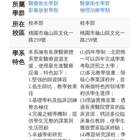
醫藥衛生
學群
醫藥衛生
學群
所屬
影像放射
學類
物理治療
學類
學群
校本部
校本部
所在
校區
桃園市龜山區文化一
桃園市龜山區文化一
路259號
路259號
本系擁有長庚醫療體
(1)四年學制：北部惟
學系
系豐富醫療資源支
一可以四年完成學業
特色
援，使用最先進醫療
考取證照之大學；
設備，特色如下：
(2)多元教學規畫：除
1.堅強的師資陣容
核心專業課程外，並
2.低生師比，教學效果
有兩個特色跨領域學
佳
程供學生選擇；
3.基礎學科及臨床訓練
(3)理論實務並重：透
整合極佳
過長庚醫院豐富的臨
4.完備之輔導機制，提
床資源，聘請多位臨
供學生完整的課業與
床兼任教師，使學生
生活照顧
獲致豐富臨床經驗；
5.卓越學術研究
(4)專題研究課程：學