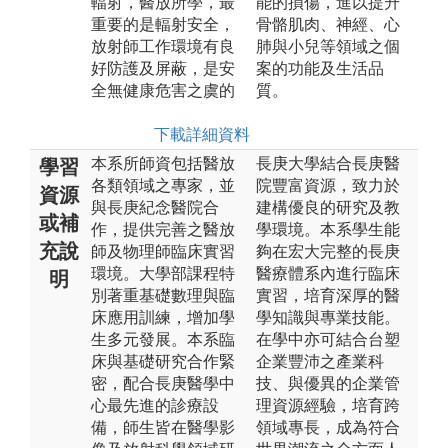
輻射，醫放所學，最
能的損傷，進以提升
重要的是輻射安全，
骨骼肌肉、神經、心
放射師工作環境有良
肺與小兒等領域之個
好防護及屏蔽，是安
案的功能及生活品
全無健康危害之虞的
質。
下載詳細資料
本系所師資包括醫放
長庚大學結合長庚醫
學習
各類領域之專家，並
院豐富資源，致力於
資源
與長庚紀念醫院合
建構優良的研究及教
或補
作，提供完善之醫放
學環境。本系學生能
充說
師及物理師臨床實習
夠在宏大完整的長庚
環境。大學部課程特
醫療體系內進行臨床
明
別著重基礎數理與臨
實習，培育深厚的醫
床應用訓練，增加學
學知識與專業技能。
生多元發展。本系臨
在學中亦可結合台塑
床與基礎研究合作緊
企業豐沛之產業科
密，配合長庚醫學中
技、與優異的企業管
心最先進的診療設
理資源經驗，培育跨
備，師生皆在醫學影
領域專長，成為符合