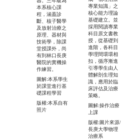
器。三年級為
行為期28週的
專業知識」之
作
本系核心課
實習。實習是
核心能力理論
考
程，涵蓋診
本系學生學習
基礎建立。並
成
斷、核子醫學
的一個重點，
採用閱讀專業
觀
及放射治療之
就是實際到醫
科目原文書教
基
原理、器材與
療院所（主要
授，從基礎到
識
技術學，除課
是長庚醫院，
進階，各科目
供
堂授課外，尚
或各大教學醫
學理間環環相
究
有到林口長庚
院）去操練平
扣，循序漸進
學
醫院的實機操
日所學的醫放
引導學生由人
有
作練習。
知識與技術，
體解剖生理知
實
圖解:本系學生
並且學習醫病
識，應用於臨
老
於課堂進行基
互動，如何利
床評估及治療
的
礎課程學習
用醫學影像與
策略。
究
放射治療，幫
解
版權:本系自有
圖解:操作治療
助醫療診斷與
力
照片
上課
治療。
圖
版權:圖片來源/
圖解:本系學生
於
長庚大學物理
於長庚醫院實
進
治療系
習臨床實作訓