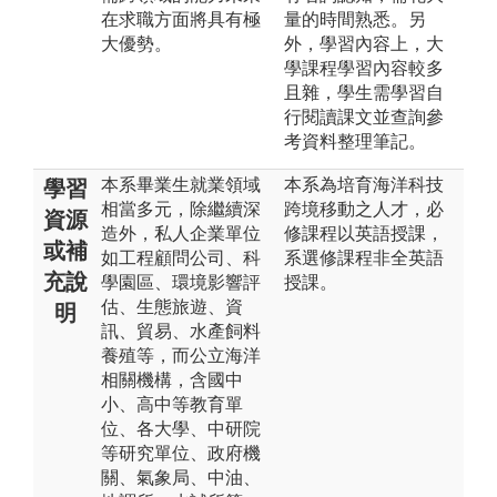
在求職方面將具有極
量的時間熟悉。另
大優勢。
外，學習內容上，大
學課程學習內容較多
且雜，學生需學習自
行閱讀課文並查詢參
考資料整理筆記。
本系畢業生就業領域
本系為培育海洋科技
學習
相當多元，除繼續深
跨境移動之人才，必
資源
造外，私人企業單位
修課程以英語授課，
或補
如工程顧問公司、科
系選修課程非全英語
充說
學園區、環境影響評
授課。
估、生態旅遊、資
明
訊、貿易、水產飼料
養殖等，而公立海洋
相關機構，含國中
小、高中等教育單
位、各大學、中研院
等研究單位、政府機
關、氣象局、中油、