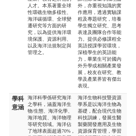
人才。本系著重全球
外，亦重視知識的實
性環礁生物多樣性、
作應用，透過實驗課
海洋碳循環、全球變
程及專題研究，培養
遷研究等方面的研
學生獨立研究、思考
究，以為提供海洋環
表達及團隊合作等能
境保護、資源利用、
力。提供必修課程全
以及海洋法規制定與
英語授課學習環境，
管理之。
深植學生的英語能
力，畢業生可於國內
外升學或相關產業發
展，校友在研究、教
學及產業界皆有傑出
表現。
海洋科學係研究海洋
海洋生物科技暨資源
學科
之學科，涵蓋海洋生
學系是以海洋生物為
意涵
物/生態、海洋化學、
基礎，配合現代生物
海洋地質、海洋物理
科技訓練，發展生醫
等研究領域。海洋佔
製藥開發應用及生物
了地球表面超過70%，
資源保育管理，學習