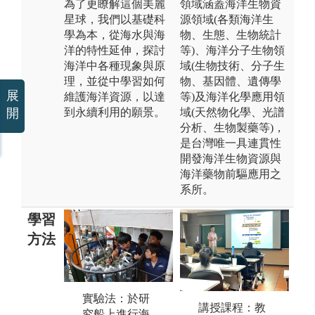
為了更瞭解這個美麗
領域涵蓋海洋生物資
星球，我們以基礎科
源領域(各類海洋生
學為本，從海水與海
物、生態、生物統計
洋的特性延伸，探討
等)、海洋分子生物領
海洋中各種現象與原
域(生物技術、分子生
理，並從中學習如何
物、基因體、遺傳學
展
維護海洋資源，以達
等)及海洋化學應用領
到永續利用的願景。
域(天然物化學、光譜
開
分析、生物製藥等)，
是台灣唯一具連貫性
開發海洋生物資源與
海洋藥物前驅應用之
系所。
學習
方法
實驗法：於研
專題辯論：學
講授課程：教
究船上進行海