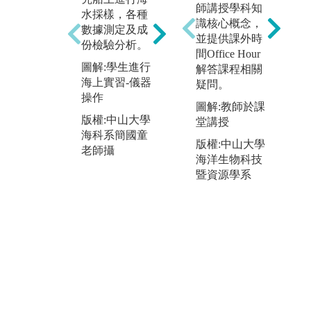
生分組擇定一
師講授學科知
水採樣，各種
個海洋相關議
識核心概念，
數據測定及成
題，透過團隊
並提供課外時
份檢驗分析。
合作共同蒐集
間Office Hour
資
資料、討論辯
圖解:學生進行
解答課程相關
過使
論方向，並與
海上實習-儀器
疑問。
程
美國學校學生
操作
圖解:教師於課
學
以英文進行辯
版權:中山大學
堂講授
的
論比賽。從過
海科系簡國童
與
程中增進學生
版權:中山大學
老師攝
英文聽力、閱
海洋生物科技
讀、演講能
暨資源學系
力，也同時增
加學生探究海
洋相關議題的
深度。
圖解:學生進行
辯論比賽
版權:中山大學
海科系自有照