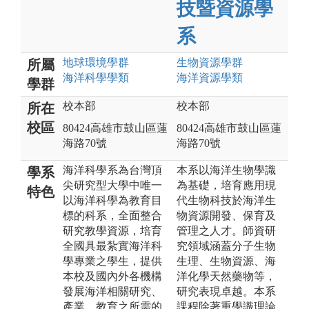
技暨資源學
系
地球環境
學群
生物資源
學群
所屬
海洋科學
學類
海洋資源
學類
學群
校本部
校本部
所在
校區
80424高雄市鼓山區蓮
80424高雄市鼓山區蓮
海路70號
海路70號
海洋科學系為台灣頂
本系以海洋生物學識
學系
尖研究型大學中唯一
為基礎，培育應用現
特色
以海洋科學為教育目
代生物科技於海洋生
標的科系，全面整合
物資源開發、保育及
研究教學資源，培育
管理之人才。師資研
全國具最紮實海洋科
究領域涵蓋分子生物
學專業之學生，提供
生理、生物資源、海
本校及國內外各機構
洋化學天然藥物等，
發展海洋相關研究、
研究表現卓越。本系
產業、教育之所需的
課程除著重學識理論