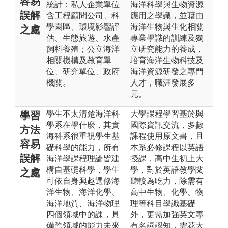
容易
統計：私人企業單位
海洋科學與生物資源
誤解
含工程顧問公司、科
應用之學識，並藉由
學園區、環境影響評
海洋生物與生化相關
之處
估、生態旅遊、水產
專業學識的訓練及獨
飼料養殖；公立海洋
立研究能力的養成，
相關機構及教育單
培育海洋生物科技及
位、研究單位、政府
海洋資源研發之專門
機關。
人才，職涯發展多
元。
學生不太清楚海洋科
大學課程學習基於與
學習
學系在學什麼，其實
國際資訊交流，多數
方法
海科系很重視學生基
課程使用原文書，且
容易
礎科學的能力，所有
本系必修課程以英語
誤解
海洋學課程理論皆建
授課，高中生初上大
構自基礎科學，學生
學，對於英語教學閱
之處
可依自身興趣選修海
聽較為吃力，除需有
洋生物、海洋化學、
高中生物、化學、物
海洋地質、海洋物理
理等科目學識基礎
四個領域中的課，具
外，更需加強英文專
備跨領域的能力未來
有名詞認知，需花大