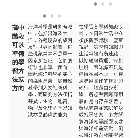
片
海洋科學是研究海域
在學習各學科知識以
高中
中，包括淺海及大
外，在日常生活中亦
階段
洋，各種現象的成因
須多觀察體驗，豐富
可以
及對世界的影響。這
視野，讓學科知識與
準備
些現象常常不是單一
生活經驗有所連結，
因素所造成，它們的
以期融會貫通、深刻
的學
衝擊也非單一面向，
理解，讓知識不只是
習方
因此海洋科學的關心
停留在書本上。可透
法或
的議題甚廣，從自然
過專題實作的規劃與
方向
科學到人文社會科
執行，驗證自身所
學，而研究方法涵括
學、所想與實際應用
甚廣，生物、地質、
層面是否存在落差，
物理及化學的基礎知
發現問題並嘗試解決
識亦是必備的能力。
或找尋答案。多方閱
覽海洋相關議題或參
與海洋相關活動，例
如海洋教育相關學習