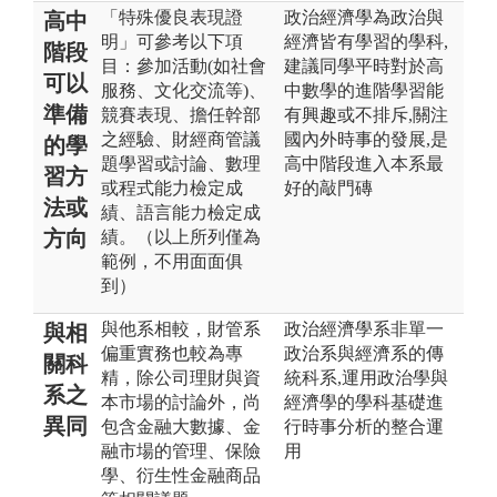
「特殊優良表現證
政治經濟學為政治與
高中
明」可參考以下項
經濟皆有學習的學科,
階段
目：參加活動(如社會
建議同學平時對於高
可以
服務、文化交流等)、
中數學的進階學習能
準備
競賽表現、擔任幹部
有興趣或不排斥,關注
之經驗、財經商管議
國內外時事的發展,是
的學
題學習或討論、數理
高中階段進入本系最
習方
或程式能力檢定成
好的敲門磚
法或
績、語言能力檢定成
方向
績。（以上所列僅為
範例，不用面面俱
到）
與他系相較，財管系
政治經濟學系非單一
與相
偏重實務也較為專
政治系與經濟系的傳
關科
精，除公司理財與資
統科系,運用政治學與
系之
本市場的討論外，尚
經濟學的學科基礎進
異同
包含金融大數據、金
行時事分析的整合運
融市場的管理、保險
用
學、衍生性金融商品