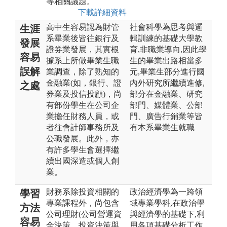
等相關議題。
下載詳細資料
高中生容易認為財管
社會科學為思考與邏
生涯
系畢業後皆往銀行及
輯訓練的基礎大學教
發展
證券業發展，其實根
育,非職業導向,因此學
容易
據系上所做畢業生職
生的畢業出路相當多
誤解
業調查，除了熟知的
元,畢業生部分進行國
金融業(如，銀行、證
內外研究所繼續進修,
之處
券業及投信投顧)，尚
部分在金融業、研究
有部份學生在公司企
部門、媒體業、公部
業擔任財務人員，或
門、廣告行銷業等皆
者往會計師事務所及
有本系畢業生就職
公職發展。此外，亦
有許多學生會選擇繼
續出國深造或個人創
業。
財務系除投資相關的
政治經濟學為一跨領
學習
專業課程外，尚包含
域專業學科,在政治學
方法
公司理財(公司營運資
與經濟學的基礎下,利
容易
金決策、投資決策與
用各項基礎分析工作