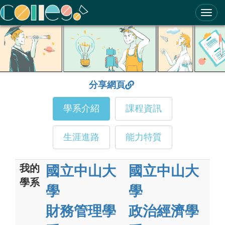
ColleGo! 大學選才與高中育才輔助系統
分享網頁
學系介紹
課程資訊
生涯進路
能力特質
我的
國立中山大
國立中山大
學系
學
學
財務管理學
政治經濟學