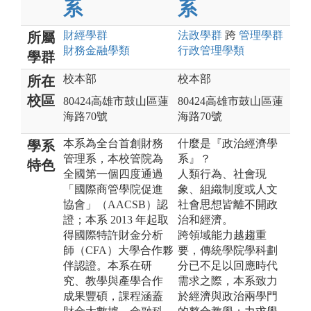
系
系
財經
學群
法政
學群
跨
管理
學群
所屬
財務金融
學類
行政管理
學類
學群
校本部
校本部
所在
校區
80424高雄市鼓山區蓮
80424高雄市鼓山區蓮
海路70號
海路70號
本系為全台首創財務
什麼是『政治經濟學
學系
管理系，本校管院為
系』？
特色
全國第一個四度通過
人類行為、社會現
「國際商管學院促進
象、組織制度或人文
協會」（AACSB）認
社會思想皆離不開政
證；本系 2013 年起取
治和經濟。
得國際特許財金分析
跨領域能力越趨重
師（CFA）大學合作夥
要，傳統學院學科劃
伴認證。本系在研
分已不足以回應時代
究、教學與產學合作
需求之際，本系致力
成果豐碩，課程涵蓋
於經濟與政治兩學門