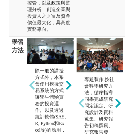
控管，以及政策與監
理分析，創造企業與
投資人之財富及資產
價值最大化，具高度
實務導向。
學習
方法
除一般的講授
互動式教學及
方式外，本系
培
專題製作:按社
單
企業參訪，提
會使用模擬交
以
會科學研究方
n
早與職場接軌
易系統的方式
力
法，循序指導
讓學生體驗實
在
同學完成研究
務的投資運
兵
問定認定、研
作。以及透過
究設計及資料
圖
統計軟體(SAS,
蒐集、研究報
務
金
R, Python和Ex
告初稿撰寫、
賽
cel等)的應用，
研究報告發