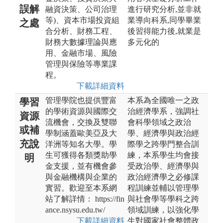
誤解
融資決策、公司治理
進行研究分析,並非就
等)、資本市場投資組
業導向科系,同學畢業
之處
合分析、財務工程、
後習得能力後,就業是
財務大數據理論與應
多元化的
用、金融市場、風險
管理與保險等專業課
程。
下載詳細資料
管理學院也提供豐富
本系為全國唯一之政
學習
的學術資源與國際交
治經濟學系，強調社
資源
流機會，交換及雙聯
會科學領域之政治
或補
學制涵蓋歐美亞及大
學、經濟學與政治經
充說
洋洲等知名大學。學
際學之跨學門整合訓
生可獲得各類獎助學
練，本系學生均會接
明
金支援，並有機會參
受政治學、經濟學與
與金融機構與企業的
政治經濟學之必修課
實習。歡迎至本系網
程訓練並輔以管理學
站了解詳情： https://fin
與社會學等學科之跨
ance.nsysu.edu.tw/
領域訓練，以強化學
下載詳細資料
生對國家社會整體政