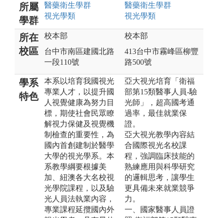
醫藥衛生
學群
醫藥衛生
學群
所屬
視光
學類
視光
學類
學群
校本部
校本部
所在
校區
台中市南區建國北路
413台中市霧峰區柳豐
一段110號
路500號
本系以培育我國視光
亞大視光培育「衛福
學系
專業人才，以提升國
部第15類醫事人員-驗
特色
人視覺健康為努力目
光師」，超高國考通
標，期使社會民眾瞭
過率，最佳就業保
解視力保健及視覺機
證。
制檢查的重要性，為
亞大視光教學內容結
國內首創建制於醫學
合國際視光名校課
大學的視光學系。本
程，強調臨床技能的
系教學綱要根據美
熟練應用與科學研究
加、紐澳各大名校視
的邏輯思考，讓學生
光學院課程，以及驗
更具備未來就業競爭
光人員法執業內容，
力。
專業課程延攬國內外
一、國家醫事人員證