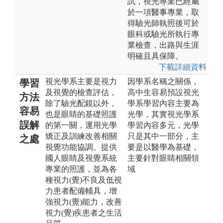
試，視光專業已經屬
於一項醫事專業，取
得驗光師執照後可於
眼科或驗光所執行專
業檢查，出路與生涯
明確且具保障。
下載詳細資料
視光學系主要是視力
因學系名稱之關係，
學習
及視覺的檢查評估，
高中生容易預設視光
方法
除了驗光配鏡以外，
學系學習內容主要為
容易
也是眼睛的基礎照護
光學，其實視光學系
誤解
的第一關，運用光學
學習內容多元，光學
矯正及訓練改善相關
只是其中一部分，主
之處
視覺功能協調。提供
要是以醫學為基礎，
國人眼睛及視覺系統
主要針對眼睛相關領
專業的照護，並為各
域
種視力(覺)不良及低視
力患者配備輔具，增
強視力(覺)能力，改善
視力(覺)疾患者之生活