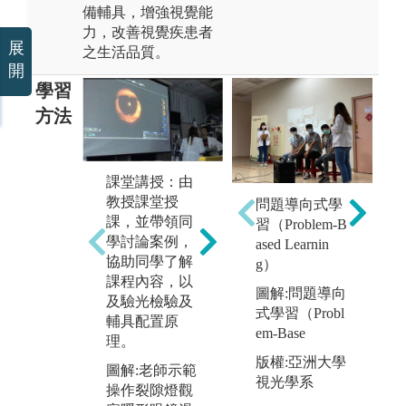
備輔具，增強視覺能
力，改善視覺疾患者
展
之生活品質。
開
學習
方法
課堂講授：由
教授課堂授
實
問題導向式學
課，並帶領同
學
習（Problem-B
學討論案例，
教
ased Learnin
協助同學了解
過
g）
分組報告：課
課程內容，以
作
圖解:問題導向
程設計讓同學
及驗光檢驗及
備
式學習（Probl
有機會有多次
輔具配置原
視
em-Base
的分組合作機
理。
之
會，進而學習
版權:亞洲大學
強
圖解:老師示範
與人合作的模
視光學系
與
操作裂隙燈觀
式以及溝通技