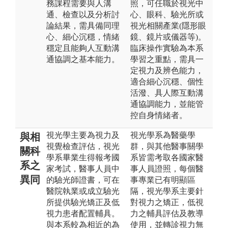
務課程需要與人溝
照，可任職於視光中
通、檢查以及分析討
心、眼科、驗光所或
論結果，需具備同理
視光相關產業(隱形眼
心、細心沉穩，情緒
鏡、鏡片或儀器等)。
穩定且能夠人互動溝
臨床操作實驗為本系
通協調之基本能力。
學習之重點，需具一
定視力及辨色能力，
適合細心沉穩、個性
活潑、具人際互動溝
通協調能力，並能管
控自身情緒者。
視光學主要為視力及
視光學系為醫藥學
與相
視覺檢查評估，視光
群，與其他醫事關學
關科
學系畢業生得報考國
系皆需考取各國家醫
系之
家考試，醫事人員中
事人員證照，每個醫
異同
的驗光師證書，可在
事專業已有明顯區
醫院執業或成立驗光
隔，視光學系主要針
所提供驗光矯正及低
對視力之矯正，低視
視力患者配置輔具。
力之輔具評估及教導
與本系較為相近的為
使用，並轉診視力無