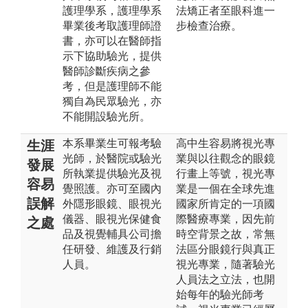
護理學系，護理學系
法矯正者至眼科進一
畢業後考取護理師證
步檢查治療。
書，亦可以在醫師指
示下協助驗光，提供
醫師診斷疾病之參
考，但是護理師不能
獨自為民眾驗光，亦
不能開設驗光所。
本系畢業生可報考驗
高中生容易將視光專
生涯
光師，於醫院或驗光
業與以往觀念的眼鏡
發展
所執業提供驗光及視
行畫上等號，視光專
容易
覺照護。亦可至國內
業是一個在全球先進
誤解
外隱形眼鏡、眼視光
國家所肯定的一項國
儀器、眼視光保健食
際醫療專業，因先前
之處
品及視覺輔具公司擔
時空背景之故，常無
任研發、維護及行銷
法區分眼鏡行與真正
人員。
視光專業，隨著驗光
人員法之立法，也開
始每年的驗光師考