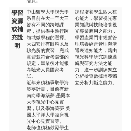
品質。
中山醫學大學視光學
課程培養學生四大核
學習
系目前在大一至大三
心能力，學習視光專
資源
皆有不同的跨域課
業知識與技能培養視
或補
程，提供學生進行跨
光專業應用之能力，
充說
領域微學程的選擇。
學習產業門市經營管
大四安排有眼科以及
理培養經營管理與溝
明
驗光所的實習，完成
通表達知能力，藉由
實習並符合考選部的
視光科學研究訓練邏
規定，畢業後才能報
輯與研究方法之能
考驗光人員國家考
力，進一步訓練獨立
試。
分析檢查數據培養獨
近年來積極爭取學海
立分析判斷之能力。
築夢計畫，目前有新
南向學海築夢-墨爾本
大學視光中心見實
習，以及學海築夢-美
國太平洋大學臨床視
光中心見實習等。
老師也積極鼓勵學生