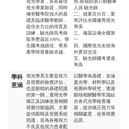
視光學者，具有最佳
照-衛福部第15類醫事
視光專業師資，同時
人員 驗光師
擁有醫學院強大的基
二、就業百分百，業
礎及臨床醫學教師，
界評比全國優秀視光
提供全方位的培育及
學系
訓練，驗光師高考錄
三、儀器設備全國第
取率歷屆近100%。學
一
生國考成績佳、學系
四、國際視光名校海
產學研發量能卓越。
外實習交流
五、驗光師國考通過
率高
視光學系主要是視力
以醫學為基礎，並涵
學科
及視覺的檢查評估，
蓋光學、材料學以及
意涵
也是眼睛的基礎照護
視覺科學研究，透過
的第一關，運用光學
眼睛相關醫學常識結
矯正及訓練改善相關
合各式光學檢查儀
視覺功能協調。主要
器，提供矯正視力等
提供眼睛及視覺系統
相關處置，改善視覺
照護，並為各種視力
品質。
不良及低視力患者配