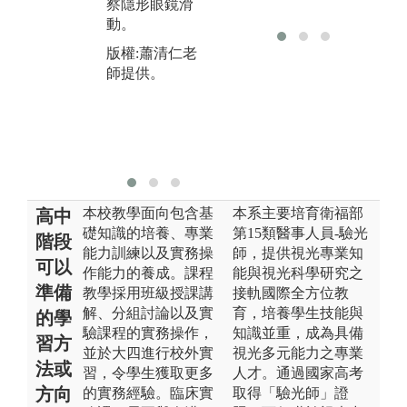
察隱形眼鏡滑
圖
巧，。
動。
作
圖解:小組練
學
版權:蕭清仁老
習，老師指導
操
師提供。
以及說明操作
版
重點。
任
版權:蘇國禎老
師提供。
本校教學面向包含基
本系主要培育衛福部
高中
礎知識的培養、專業
第15類醫事人員-驗光
階段
能力訓練以及實務操
師，提供視光專業知
可以
作能力的養成。課程
能與視光科學研究之
準備
教學採用班級授課講
接軌國際全方位教
解、分組討論以及實
育，培養學生技能與
的學
驗課程的實務操作，
知識並重，成為具備
習方
並於大四進行校外實
視光多元能力之專業
法或
習，令學生獲取更多
人才。通過國家高考
方向
的實務經驗。臨床實
取得「驗光師」證