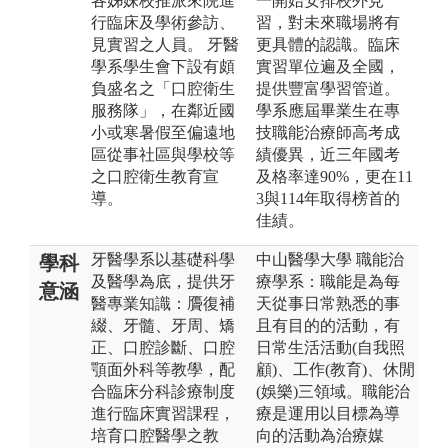
各姊妹校推派來院進
一開始安排校外見
行臨床及學術參訪、
習，對未來職場將有
見實習之人員。 牙醫
更具體的認識。臨床
學系學生會下設有頗
實習單位遍及全國，
負盛名之「口腔衛生
提供豐富學習管道。
服務隊」，在鄰近國
學系應屆畢業生在專
小或寒暑假至偏遠地
技職能治療師高考成
區從事社區與學校等
績優異，近三年國考
之口腔衛生教育宣
及格率達90%，更在11
導。
3與114年取得榜首的
佳績。
牙醫學系以基礎科學
中山醫學大學 職能治
學科
及醫學為底，提供牙
療學系：職能是為每
意涵
醫專業知識：贗復補
天從事日常熟悉的事
綴、牙髓、牙周、矯
且有目的的活動，有
正、口腔診斷、口腔
日常生活活動(自我照
顎面外科等教學，配
顧)、工作(教育)、休閒
合臨床分科診療制度
(娛樂)三領域。職能治
進行臨床實習課程，
療是運用以目標為導
培育口腔醫學之教
向的活動為治療媒