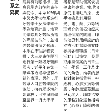
院具有前瞻指標，更
者都是幫助個案恢復
系之
肩具承先啟後的責任
健康的專業。物理治
異同
與使命。本系105年與
療使用運動治療、徒
中興大學法律系進行
手治療及利用聲、
牙醫學士及法學碩士
光、電、熱、力等物
學為培育計畫，培育
理媒介的儀器治療來
同學除具牙醫師所需
處理個案的問題。職
的專業技能外，並增
能治療利用經設計的
強醫學法律之知識。
治療活動幫助個案能
本系在學理課程安
參與各種職能（日常
排，大三結束後即可
活動）以恢復、發展
進行第一階段牙醫師
或維持個案的日常生
國考，近幾年在第一
活、學業、工作及休
階國考通過率也有不
閒的角色。兩者的服
錯的表現。另外，牙
務對象包括骨科、神
醫系因口腔醫學院的
經科、心肺疾病等個
協助，擁有眾多海外
案，年齡層涵蓋新生
姐妹校，可推派同學
兒到老人。職能治療
至世界一流大學學
的服務對象還包括精
習。
神（心身）障礙的個
案。