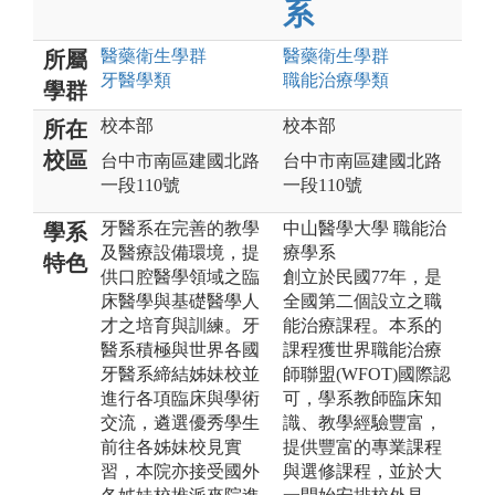
系
醫藥衛生
學群
醫藥衛生
學群
所屬
牙醫
學類
職能治療
學類
學群
校本部
校本部
所在
校區
台中市南區建國北路
台中市南區建國北路
一段110號
一段110號
牙醫系在完善的教學
中山醫學大學 職能治
學系
及醫療設備環境，提
療學系
特色
供口腔醫學領域之臨
創立於民國77年，是
床醫學與基礎醫學人
全國第二個設立之職
才之培育與訓練。牙
能治療課程。本系的
醫系積極與世界各國
課程獲世界職能治療
牙醫系締結姊妹校並
師聯盟(WFOT)國際認
進行各項臨床與學術
可，學系教師臨床知
交流，遴選優秀學生
識、教學經驗豐富，
前往各姊妹校見實
提供豐富的專業課程
習，本院亦接受國外
與選修課程，並於大