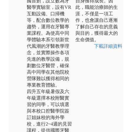
國首創，設立數為牙
自身獲得成長。因
醫學實驗室，設有VR
此，職能治療師的生
互動設備、口掃機
涯，不僅是一項工
等，配合數位教學的
作，也會讓自己逐漸
趨勢，運用在牙醫專
了解自己存在的意義
業課程。為使高中同
與目的，獲得最大的
學體驗本系引領新世
生命價值。
代風潮的牙醫教學理
下載詳細資料
念，並實際操作各項
先進的教學設備，規
劃數位牙醫營，確保
高中同學在其他院校
營隊難以獲得相同的
專業教育體驗。
四升五年級暑假及六
年級選擇本校附醫實
習的同學，可以填選
與本校口腔醫學院簽
訂姐妹校的海外學
校，進行2~4週的見習
課程，提供國際牙醫