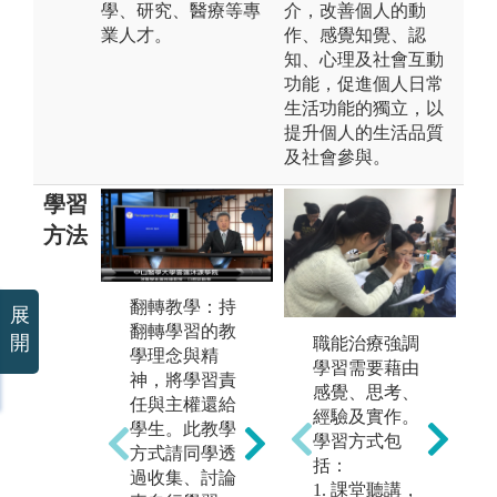
學、研究、醫療等專
介，改善個人的動
業人才。
作、感覺知覺、認
知、心理及社會互動
功能，促進個人日常
生活功能的獨立，以
提升個人的生活品質
及社會參與。
學習
方法
翻轉教學：持
展
學思達教學
翻轉學習的教
開
法：另種翻轉
職能治療強調
結
學理念與精
教學模式，訓
學習需要藉由
習
神，將學習責
練學生自學、
感覺、思考、
i
任與主權還給
思考、表達的
經驗及實作。
動
學生。此教學
能力。授課方
學習方式包
訓
方式請同學透
式除了在雲端
括：
室
過收集、討論
沐課系統建置
1. 課堂聽講，
姿