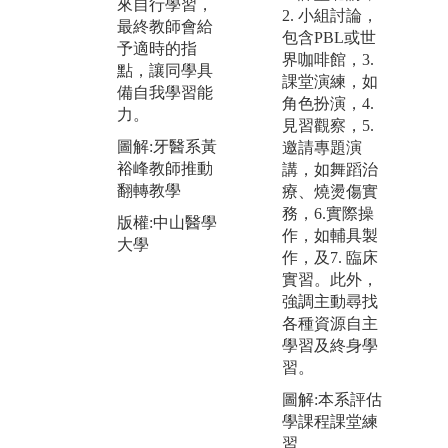
來自行學習，
課堂教學影片
2. 小組討論，
作
最終教師會給
與相關參考資
包含PBL或世
提
予適時的指
料及影片之
界咖啡館，3.
作
點，讓同學具
外，教師也能
課堂演練，如
學
備自我學習能
自行編寫學思
角色扮演，4.
為
力。
達講義，課堂
見習觀察，5.
數
中結合Zuvio系
圖解:牙醫系黃
邀請專題演
驗
統，學生經由
裕峰教師推動
講，如舞蹈治
V
Zuvio系統作
翻轉教學
療、燒燙傷實
口
答，其統計結
務，6.實際操
合
版權:中山醫學
果，教師就能
作，如輔具製
趨
大學
掌握學生學習
作，及7. 臨床
位
狀況，透過檢
實習。此外，
用
討題目，以追
強調主動尋找
生
問的方式來加
各種資源自主
生
深學生對重要
學習及終身學
趣
概念。
習。
效
圖解:學思達教
圖解:本系評估
圖
學說明
學課程課堂練
設
習