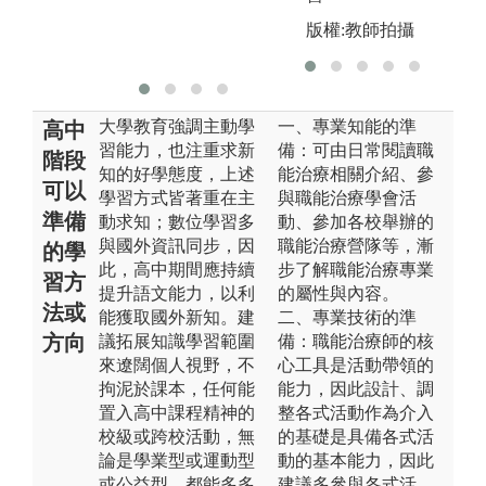
版權:牙醫系余
版
權航教師推動
版權:教師拍攝
學思達教學
大學教育強調主動學
一、專業知能的準
高中
習能力，也注重求新
備：可由日常閱讀職
階段
知的好學態度，上述
能治療相關介紹、參
可以
學習方式皆著重在主
與職能治療學會活
準備
動求知；數位學習多
動、參加各校舉辦的
與國外資訊同步，因
職能治療營隊等，漸
的學
此，高中期間應持續
步了解職能治療專業
習方
提升語文能力，以利
的屬性與內容。
法或
能獲取國外新知。建
二、專業技術的準
方向
議拓展知識學習範圍
備：職能治療師的核
來遼闊個人視野，不
心工具是活動帶領的
拘泥於課本，任何能
能力，因此設計、調
置入高中課程精神的
整各式活動作為介入
校級或跨校活動，無
的基礎是具備各式活
論是學業型或運動型
動的基本能力，因此
或公益型，都能多多
建議多參與各式活