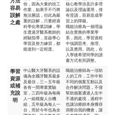
方法
份，因為大量的技工
核心教學涉及許多理
容易
作業，如果手不巧將
論以及理論運用，僅
誤解
無法勝認，但此為嚴
有背誦，容易造成學
重的誤解，只要經過
習上的障礙。
之處
科學化專業訓練，學
職能治療為一個理論
生透過牙醫系教師的
結合實務的專業學
經驗指導，並啟專心
系，因此，學習過程
學習及努力練習，都
中強調思考、推理、
能達到一定程度。
以及應用。因此，在
入學後希望同學的讀
書方式有所調整。
中山醫大牙醫系的設
職能治療師為一項助
學習
備為全國牙醫系最多
人的工作，工作中和
資源
及最佳，三～五年級
不同的個案互動以及
或補
各有一間專業實驗
合作解決問題，不僅
充說
室，三四年級為每兩
幫助個案通過人生中
人一組模擬人台機
不適的處境，過程中
明
組，五年級為每人一
也讓治療師本身獲得
台，而於今年也為全
洞察自我的機會，讓