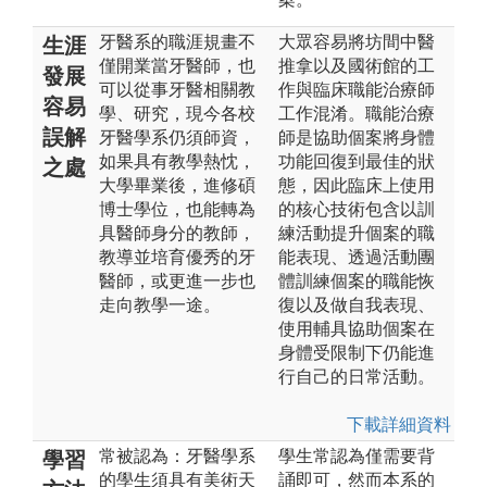
牙醫系的職涯規畫不
大眾容易將坊間中醫
生涯
僅開業當牙醫師，也
推拿以及國術館的工
發展
可以從事牙醫相關教
作與臨床職能治療師
容易
學、研究，現今各校
工作混淆。職能治療
誤解
牙醫學系仍須師資，
師是協助個案將身體
如果具有教學熱忱，
功能回復到最佳的狀
之處
大學畢業後，進修碩
態，因此臨床上使用
博士學位，也能轉為
的核心技術包含以訓
具醫師身分的教師，
練活動提升個案的職
教導並培育優秀的牙
能表現、透過活動團
醫師，或更進一步也
體訓練個案的職能恢
走向教學一途。
復以及做自我表現、
使用輔具協助個案在
身體受限制下仍能進
行自己的日常活動。
下載詳細資料
常被認為：牙醫學系
學生常認為僅需要背
學習
的學生須具有美術天
誦即可，然而本系的