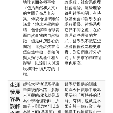
地球表面各種事物
論課程，社會系處理
（包括自然和人文）
社會理論。這些理論
的空間分布及其差
都和哲學相關，有時
異。傳統地理學雖然
候甚至會和哲學系的
涵蓋了地球科學的範
課程重疊。哲學系與
疇，包含解釋地球表
它們不同之處，在於
面自然事物的自然特
處理這些理論的方
徵，但最終所關心的
式，哲學系不把這些
問題，還是聚焦在這
理論僅僅視為歷史事
些自然特徵，是如何
實，對它們進行分析
與人類行為產生相互
時，所要求的精確程
影響，以達到人與環
度也更高。
境和諧永續共存的目
標。
師培大學地理系學生
哲學所提供的訓練，
生涯
畢業後的出路，多數
均與今日職場中最為
發展
人直觀的想法就是成
重要的「可轉移的技
容易
為中學地理教師，少
能」有關，也就是不
誤解
部分人則誤解可以成
限定於一個行業，在
為風水師(堪輿師)，但
轉換工作後可以由一