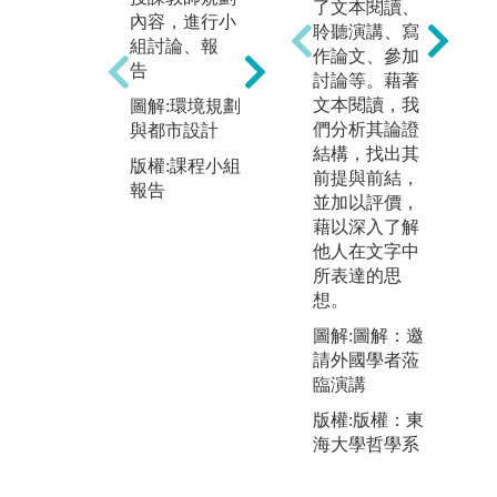
了文本閱讀、
排實察活動，
內容，進行小
硬
聆聽演講、寫
將課程中教授
組討論、報
習
作論文、參加
的理論與概
告
據
討論等。藉著
念，於實際環
化
文本閱讀，我
圖解:環境規劃
境中進行檢
除
們分析其論證
與都市設計
證。野外實察
主
結構，找出其
花費時間1-3天
版權:課程小組
以
前提與前結，
不等，出發前
報告
料
並加以評價，
學生必須依照
境
藉以深入了解
實察主題設計
劃
他人在文字中
內容，準備相
具
所表達的思
關資料，定點
想。
圖
討論報告。實
系
察成果也需於
圖解:圖解：邀
學期中呈現，
請外國學者蒞
版權
該項實地教學
臨演講
增
模式，能啟發
版權:版權：東
學生實踐科學
海大學哲學系
探究精神、培
養團隊合作及