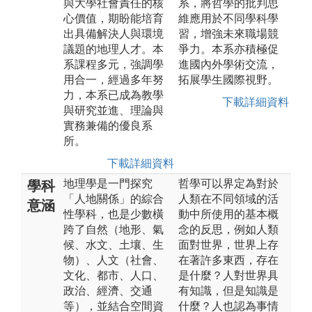
與大學社會責任的核
系，將哲學的批判思
心價值，期盼能培育
維應用於不同學科學
出具備解決人與環境
習，增強未來職場競
議題的地理人才。本
爭力。本系亦積極促
系課程多元，強調學
進國內外學術交流，
用合一，經過多年努
拓展學生國際視野。
力，本系已成為教學
下載詳細資料
與研究並進、理論與
實務兼備的優良系
所。
下載詳細資料
地理學是一門探究
哲學可以界定為對於
學科
「人地關係」的綜合
人類在不同領域的活
意涵
性學科，也是少數橫
動中所使用的基本概
跨了自然（地形、氣
念的反思，例如人類
候、水文、土壤、生
面對世界，世界上存
物）、人文（社會、
在著許多東西，存在
文化、都市、人口、
是什麼？人對世界具
政治、經濟、交通
有知識，但是知識是
等），並結合空間資
什麼？人也認為事情