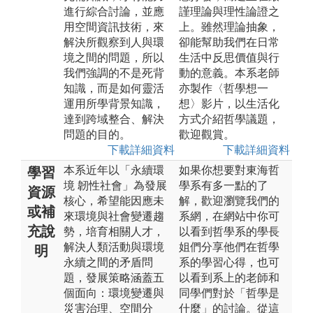
進行綜合討論，並應
謹理論與理性論證之
用空間資訊技術，來
上。雖然理論抽象，
解決所觀察到人與環
卻能幫助我們在日常
境之間的問題，所以
生活中反思價值與行
我們強調的不是死背
動的意義。本系老師
知識，而是如何靈活
亦製作〈哲學想一
運用所學背景知識，
想〉影片，以生活化
達到跨域整合、解決
方式介紹哲學議題，
問題的目的。
歡迎觀賞。
下載詳細資料
下載詳細資料
本系近年以「永續環
如果你想要對東海哲
學習
境 韌性社會」為發展
學系有多一點的了
資源
核心，希望能因應未
解，歡迎瀏覽我們的
或補
來環境與社會變遷趨
系網，在網站中你可
充說
勢，培育相關人才，
以看到哲學系的學長
解決人類活動與環境
姐們分享他們在哲學
明
永續之間的矛盾問
系的學習心得，也可
題，發展策略涵蓋五
以看到系上的老師和
個面向：環境變遷與
同學們對於「哲學是
災害治理、空間分
什麼」的討論。從這