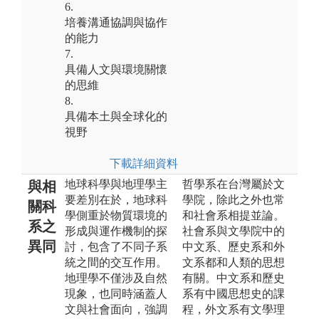
6.
培養溝通協調與協作
的能力
7.
具備人文與環境關懷
的思維
8.
具備本土與全球化的
視野
下載詳細資料
地球科學與地理學主
哲學系在台灣屬於文
與相
要差別在於，地球科
學院，除此之外也常
關科
學側重於物質環境的
和社會系相提並論。
系之
形成與運作機制的探
社會系與文學院中的
異同
討，包含了不同子系
中文系、歷史系和外
統之間的交互作用。
文系都和人類的思想
地理學不僅涉及自然
有關。中文系和歷史
現象，也同時涵蓋人
系有中國思想史的課
文與社會面向，強調
程，外文系有文學理