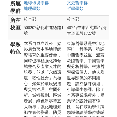
地球環境
學群
文史哲
學群
所屬
地理
學類
哲學
學類
學群
校本部
校本部
所在
校區
500207彰化市進德路1
407台中市西屯區台灣
號
大道四段1727號
本系自成立以來，始
東海哲學系是中部地
學系
終肩負著中學地理師
區唯一哲學系，強調
特色
資培育的重要使命，
中西哲學並重，涵蓋
同時也積極強化跨領
歐陸哲學、中國哲學
域整合及產業人才的
與分析哲學。根據哲
培養，並以「永續環
學探索個人、他人及
境，韌性社會」為核
世界關係的不同議
心，聚焦於環境變遷
題，設立修課模組，
與災害治理、空間分
引導學生修課。除了
析、城鄉規劃、區域
本系專業課程外，畢
發展、綠色淨零等五
業學分設計頗有彈
大領域，強化地理知
性，旨在鼓勵學生跨
識在氣候變遷、防災
領域修讀雙學位或輔