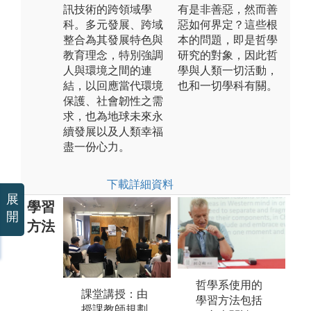
訊技術的跨領域學
有是非善惡，然而善
科。多元發展、跨域
惡如何界定？這些根
整合為其發展特色與
本的問題，即是哲學
教育理念，特別強調
研究的對象，因此哲
人與環境之間的連
學與人類一切活動，
結，以回應當代環境
也和一切學科有關。
保護、社會韌性之需
求，也為地球未來永
續發展以及人類幸福
盡一份心力。
下載詳細資料
展
學習
開
方法
野外實察：本
哲學系使用的
系多數課程會
課堂講授：由
G
學習方法包括
依涵蓋內容安
授課教師規劃
生