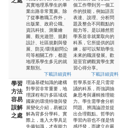
之處
其實地理系學生的畢
個工作帶到另一個工
業出路非常寬廣。除
作的技能，例如語言
了從事教職工作外，
表達、說理、分析問
出版業、政府公職、
題及整合不同觀點的
資訊科技、測量繪
能力等。是以雖然哲
圖、觀光遊憩、規劃
學系並非就業取向的
設計、社區規劃與發
科系，它所提供的訓
展、防災/環境顧問公
練，卻可以幫助學生
司等相關工作，都是
未來的職涯發展。歡
地理系學生多元的就
迎至官網觀賞學生實
業類別。
習心得分享。
下載詳細資料
下載詳細資料
理論基礎知識的建構
哲學系並不是只需背
學習
對學習非常重要，地
誦的科系，而強調抽
方法
理課程有許多區域或
象思考與邏輯推理能
容易
國家的環境特徵與發
力。學生需學會分析
誤解
展變化介紹，易被誤
問題、辨識論證並提
解為背多分學科。實
出合理觀點。哲學的
之處
際上，進入大學具足
學習內容也不僅是情
先備知識，才有能力
感抒發，而建立在嚴