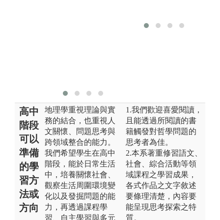
主動學習的能
力。
圖解:地景保育
實察
版權:地景保育
實察-陳毅青老
師提供
地理學重視理論與實
1.我們歡迎喜愛閱讀，
高中
務的結合，也重視人
且能透過所閱讀的書
階段
文關懷、問題思考與
籍觸發對哲學問題的
可以
跨領域整合的能力。
思考者為佳。
準備
我們希望學⽣在高中
2.本系著重修習語文、
階段，能於日常生活
社會、綜合活動等領
的學
中，培養關懷社會、
域課程之學習成果，
習方
觀察生活周圍環境變
各式作品之文字敘述
法或
化以及發掘問題的能
要條理清楚，內容要
方向
力，再透過課程學
能呈現思考探索之特
習、自主學習與多元
質。