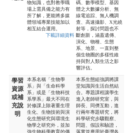
物知識，也對教學職
碼、數學模型、基因
場上需具備之能力有
體之大數據分析、無
所了解，更能將多媒
線電追踪、無人機調
體領域專業技能加以
查、高速攝影、X光繞
相互結合運用。
射等，探討問題也不
下載詳細資料
斷創新，涵蓋遺傳、
演化、物種、生態
系、地景、一直到整
個生物圈的多樣性維
持與對人類生活之影
響評估。
本系名稱「生物學
本系生態組強調將課
學習
系」與「生命科學
堂知識與生活自然結
資源
系」或是「生物科技
合。專題課程讓學生
或補
系學系」最大不同在
進入老師研究室，與
充說
於修課上除著重生理
師長、同儕互動，進
生化、生物技術與演
行兩年專題研究，將
明
化生態研究與環境生
科學研究步驟觀察、
物學之研究外，並加
問題、假設和驗證，
強生物科學教育的傳
落實並應用於臺灣各