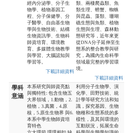
經內分泌學、分子生
類、兩棲爬蟲類、魚
物學、植物基因工
類生理、螃蟹、蜘蛛
程、分子保健學、分
與昆蟲、藻類、珊瑚
子醫學、自由基生物
礁生態與魚類、植物
學與生物技術、結構
生態與生理、森林動
生物資訊學、生物科
態研究等，近年來更
師資培育、環境教
從DNA分子延伸至生
育、多媒體生物教學
態系的整合教學與研
與學習、大腦認知與
究，為國內生命科學
學習等。
領域最完整的學習環
境。
下載詳細資料
下載詳細資料
本系研究與師資亮點
利用分子生物學、演
學科
與獨特性: 包含生物五
化學、田野技術、統
意涵
大界領域，1.動物，2.
計學等研究方法和知
植物，3.真菌，4.原
識，探究基因、生物
核，5.原生生物界 與6.
物種和生態系统的多
本系中學生物師資培
樣性，及其與環境的
育特色
互動狀況，拓展生命
六大環節 環環相扣 缺
科學與生態學知識的