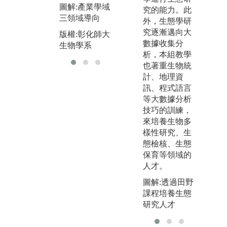
圖解:產業學域
生物學系
究的能力。此
三領域導向
外，生態學研
究逐漸邁向大
版權:彰化師大
數據收集分
生物學系
析，本組教學
也著重生物統
計、地理資
訊、程式語言
等大數據分析
技巧的訓練，
來培養生物多
樣性研究、生
態檢核、生態
保育等領域的
人才。
圖解:透過田野
課程培養生態
研究人才