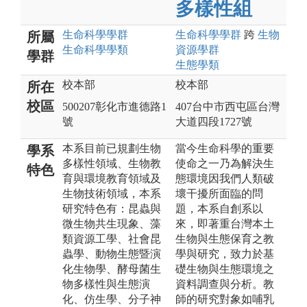
多樣性組
生命科學
學群
生命科學
學群
跨
生物
所屬
生命科學
學類
資源
學群
學群
生態
學類
校本部
校本部
所在
校區
500207彰化市進德路1
407台中市西屯區台灣
號
大道四段1727號
本系目前已規劃生物
當今生命科學的重要
學系
多樣性領域、生物教
使命之一乃為解決生
特色
育與環境教育領域及
態環境因我們人類破
生物技術領域，本系
壞干擾所面臨的問
研究特色有：昆蟲與
題，本系自創系以
微生物共生現象、藻
來，即著重台灣本土
類資源工學、社會昆
生物與生態保育之教
蟲學、動物生態暨演
學與研究，致力於基
化生物學、酵母菌生
礎生物與生態環境之
物多樣性與生態演
資料調查與分析。教
化、仿生學、分子神
師的研究對象如哺乳