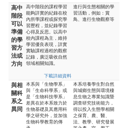
高中階段的課程學習
進行與生態相關的學
高中
能夠詳實的紀錄在校
習活動，例如：賞
階段
內所學課程或探究學
鳥、進行生物觀察等
可以
習歷程，並紀錄學習
準備
心得及反思。以高中
校內課程為主，維持
的學
學習優良表現，詳實
習方
實驗課程過程的觀察
法或
記錄，廣泛吸收自然
方向
領域相關知識。
下載詳細資料
本系與「生物學系」
本系培養學生對自然
與相
與「生命科學系」或
與城鄉生態與環境棲
關科
是「生物科技學系」
息生物之專業知識暨
系之
差異在於本系致力於
調查研究技術能力，
異同
生物基礎及其應用科
得以投入生態學相關
學之研究外，並加強
之保育、農、醫、
生物科學教育的傳
法、教學、研究發展