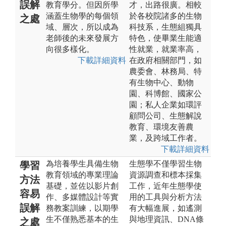
誤解
教育學分。但因所學
才，出路很廣。相較
涵蓋生物學的每個領
於各校院諸多的生物
之處
域、層次，所以成為
科技系，生態組獨具
老師後的未來發展方
特色，使畢業生能適
向很多樣化。
性就業，就業率高，
下載詳細資料
在政府相關部門，如
農委會、林務局、特
有生物中心、動物
園、科博館、國家公
園；私人企業如環評
顧問公司、生態解說
教育、環境友善農
業，及跨域工作者。
下載詳細資料
為培養學生具備生物
生態學不僅學習生物
學習
教育領域的專業理論
資源調查和標本採集
方法
基礎，並佐以影片創
工作，近年生態學使
容易
作、多媒體設計等實
用的工具與分析方法
誤解
務教案訓練，以期學
有大幅進展，如遙測
生不僅熟悉基本的生
與地理資訊、DNA條
之處