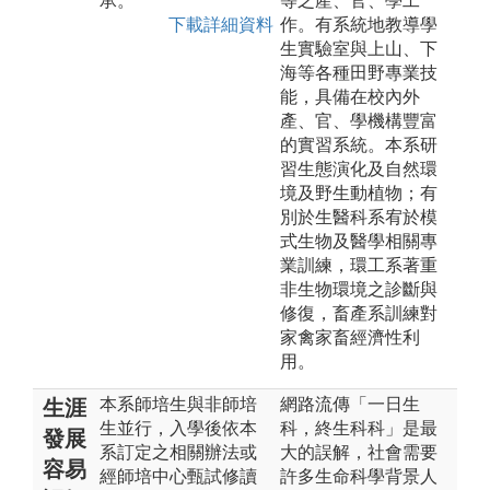
承。
等之產、官、學工
下載詳細資料
作。有系統地教導學
生實驗室與上山、下
海等各種田野專業技
能，具備在校內外
產、官、學機構豐富
的實習系統。本系研
習生態演化及自然環
境及野生動植物；有
別於生醫科系宥於模
式生物及醫學相關專
業訓練，環工系著重
非生物環境之診斷與
修復，畜產系訓練對
家禽家畜經濟性利
用。
本系師培生與非師培
網路流傳「一日生
生涯
生並行，入學後依本
科，終生科科」是最
發展
系訂定之相關辦法或
大的誤解，社會需要
容易
經師培中心甄試修讀
許多生命科學背景人