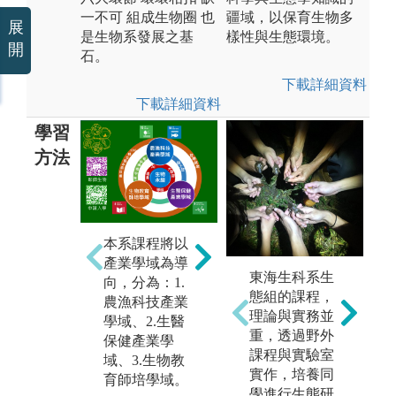
一不可 組成生物圈 也
疆域，以保育生物多
展
是生物系發展之基
樣性與生態環境。
開
石。
下載詳細資料
下載詳細資料
學習
方法
生
演化生態研究
研
法與環境生物
本系課程將以
須
學領域領域須
產業學域為導
觀
著重探究、觀
東海生科系生
向，分為：1.
能
察以及分析能
態組的課程，
農漁科技產業
力。
理論與實務並
學域、2.生醫
圖
重，透過野外
保健產業學
教
課程與實驗室
域、3.生物教
圖解:野外採集
版
實作，培養同
育師培學域。
生
版權:彰化師大
學進行生態研