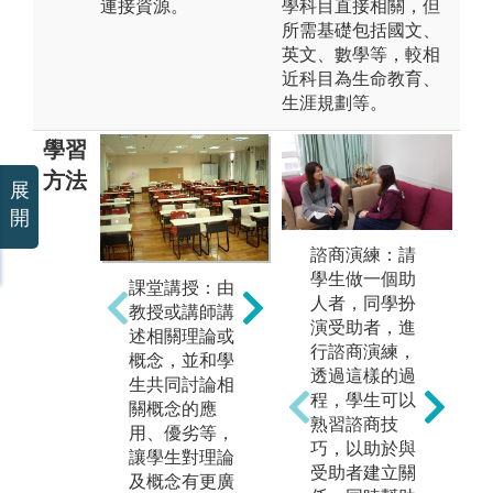
連接資源。
學科目直接相關，但
所需基礎包括國文、
英文、數學等，較相
近科目為生命教育、
生涯規劃等。
學習
方法
展
開
諮商演練：請
實作教學：學
學生做一個助
團
課堂講授：由
生自大二、大
人者，同學扮
同
教授或講師講
三開始即必須
演受助者，進
學
述相關理論或
定期至中學或
行諮商演練，
書
概念，並和學
社區見習或實
透過這樣的過
告
生共同討論相
習，並與教學
程，學生可以
生
關概念的應
或輔導老師的
熟習諮商技
不
用、優劣等，
督導討論。
巧，以助於與
用
讓學生對理論
受助者建立關
版權:國立彰化
或
及概念有更廣