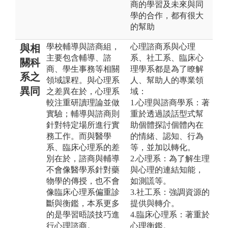
商的學習及未來與同
學的合作，都有很大
的幫助
學校輔導與諮商組，
心理諮商系與心理
與相
主要包含輔導、諮
系、社工系、臨床心
關科
商、學生事務等相關
理學系都是為了瞭解
系之
領域課程。與心理系
人、幫助人的專業領
異同
之差異在於，心理系
域：
較注重研讀理論並做
1.心理與諮商學系：著
實驗；輔導與諮商則
重於透過談話型式幫
針對特定場所進行實
助個體探討個體內在
務工作。而與醫學
的情緒、認知、行為
系、臨床心理系的差
等，並加以轉化。
別在於，諮商與輔導
2.心理系：為了解生理
不會像醫學系針對藥
與心理的連結知能，
物學的傳授，也不會
如測謊等。
像臨床心理系偏重診
3.社工系：強調資源的
斷與衡鑑，本系更多
提供與轉介。
的是學習晤談技巧進
4.臨床心理系：著重於
行心理諮商。
心理衡鑑。