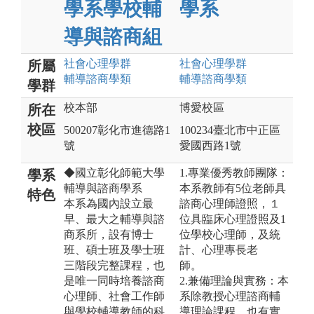
學系學校輔
學系
導與諮商組
社會心理
學群
社會心理
學群
所屬
輔導諮商
學類
輔導諮商
學類
學群
校本部
博愛校區
所在
校區
500207彰化市進德路1
100234臺北市中正區
號
愛國西路1號
◆國立彰化師範大學
1.專業優秀教師團隊：
學系
輔導與諮商學系
本系教師有5位老師具
特色
本系為國內設立最
諮商心理師證照，１
早、最大之輔導與諮
位具臨床心理證照及1
商系所，設有博士
位學校心理師，及統
班、碩士班及學士班
計、心理專長老
三階段完整課程，也
師。
是唯一同時培養諮商
2.兼備理論與實務：本
心理師、社會工作師
系除教授心理諮商輔
與學校輔導教師的科
導理論課程，也有實