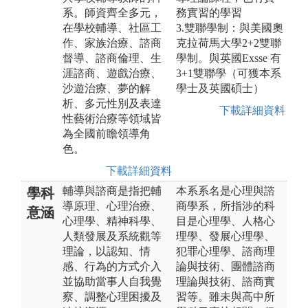
系。師資齊全多元，
務實習的學習
在學校輔導、社區工
3.雙聯學制：與美國奧
作、家族治療、諮商
克拉荷馬大學2+2雙聯
督導、諮商倫理、生
學制。與英國Exsse 有
涯諮商、遊戲治療、
3+1雙聯學（可獲本系
沙遊治療、夢的解
學士及英國碩士）
析、多元性別及表達
下載詳細資料
性藝術治療等領域皆
為全國前瞻領導角
色。
下載詳細資料
輔導與諮商是指把輔
本系系名是心理與諮
學科
導原理、心理治療、
商學系，所指涉的科
意涵
心理學、精神科學、
目是心理學、人格心
人類發展及系統觀等
理學、發展心理學、
理論，以認知、情
犯罪心理學、諮商理
感、行為的方式介入
論與技術、團體諮商
並協助當事人自我覺
理論與技術、諮商實
察、調整心理困擾及
習等。雖未與高中所