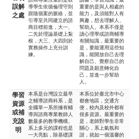
誤解
導學生依循倫理守則
重要的是與人相處的
跟隨個案的脈絡，並
能力，及須能對人有
之處
引導至共同建立的諮
興趣，想去理解人、
商目標前進，大一、
幫助人。本系不僅是
二先於理論基礎上紮
讀心理學或諮商輔導
根，大三、大四則於
有關知識，最重要的
實務操作上充分訓
是，要能運用這些知
練。
識，能開放自己去理
解自己、覺察自己的
問題及願意轉化自
己，並進一步幫助
人。
本系是台灣設立最早
本系位於臺北市中心
學習
之輔導諮商科系，是
都會地區，交通方
資源
全國單一系所擁有輔
便，校內及校外都有
或補
導與諮商專業教師人
很多資源。最重要的
充說
數最多的教學機構。
是，老師對學生非常
系上多元的課程也是
關心，系上氣氛和
明
一大亮點，除基礎課
諧，就如一個溫馨的