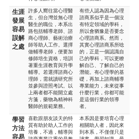
許多人嚮往當心理醫
有些人認為因為心理
生涯
生，但台灣並無心理
諮商系似乎是一個沒
發展
醫生的職位，本系出
有特定領域的學科，
容易
路包括輔導老師、諮
所以會猶豫是否要念
誤解
商心理師、藝術治療
心理諮商系。然而，
師等助人工作。選擇
其實心理諮商系所唸
之處
做輔導老師，便要加
的，正是一個認識自
修師培生資格，培訓
己的學科，可以更瞭
著重生涯教育與升學
解自己、了解自己的
輔導。若選擇諮商心
潛能。有心理學的基
理師，需就讀研究所
礎，再加上諮商輔導
並參與證照考試。以
專業能力，未來從事
上兩者都不能開立處
什麼行業，你都可能
方箋，藥物為精神科
是這個行業的領導
醫師的規範業務。
者。
喜歡跟朋友談天的特
本系因是要培育心理
學習
質有助於助人工作的
相關助人者，因此來
方法
培養，不過，輔導與
到本系，不僅僅只是
容易
諮商專業注重的是教
讀書，學習知識，最