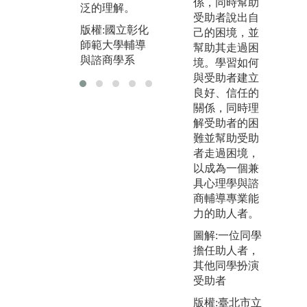
係，同時幫助
師範大學輔導
泛的理解。
版
受助者說出自
與諮商學系
師
版權:國立彰化
己的困境，並
與
師範大學輔導
幫助其走過困
與諮商學系
境。學習如何
與受助者建立
良好、信任的
關係，同時理
解受助者的困
難並幫助受助
者走過困境，
以成為一個兼
具心理學與諮
商輔導專業能
力的助人者。
圖解:一位同學
擔任助人者，
其他同學扮演
受助者
版權:臺北市立