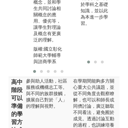
書
概念，並和學
社區見習或實
於學科之基礎
告
生共同討論相
習，並與教學
知識，並以此
生
關概念的應
或輔導老師的
為本進一步學
不
用、優劣等，
督導討論。
習。
用
讓學生對理論
版權:國立彰化
或
及概念有更廣
師範大學輔導
泛的理解。
版
與諮商學系
師
版權:國立彰化
與
師範大學輔導
與諮商學系
參與助人活動，社區
在學期間能夠多方關
高中
服務或機構志工等。
心重大公共議題，並
階段
與不同的族群接觸，
從不同角度去觀察瞭
可以
擴展自己對於「人」
解，也可以和師長或
準備
的理解與視野。
同儕討論，廣泛聽取
不同看法，避免囿於
的學
成見。透過討論互動
習方
的過程，也訓練培養