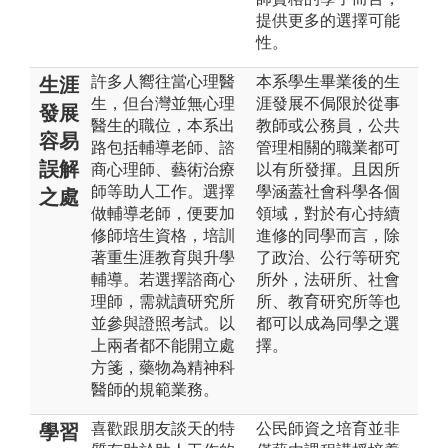
提供更多的選擇可能
性。
許多人嚮往當心理醫
本系學生畢業後的生
生涯
生，但台灣並無心理
涯發展不侷限於從事
發展
醫生的職位，本系出
教師或公務員，公共
容易
路包括輔導老師、諮
管理相關的職業都可
誤解
商心理師、藝術治療
以有所發揮。且因所
師等助人工作。選擇
學涵蓋社會科學各個
之處
做輔導老師，便要加
領域，對於有心持續
修師培生資格，培訓
進修的同學而言，除
著重生涯教育與升學
了政治、公行等研究
輔導。若選擇諮商心
所外，法研所、社會
理師，需就讀研究所
所、教育研究所等也
並參與證照考試。以
都可以成為同學之選
上兩者都不能開立處
擇。
方箋，藥物為精神科
醫師的規範業務。
喜歡跟朋友談天的特
公民師資之培育並非
學習