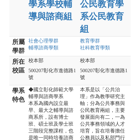
學系學校輔
公民教育學
導與諮商組
系公民教育
組
社會心理
學群
教育
學群
所屬
輔導諮商
學類
社科教育
學類
學群
校本部
校本部
所在
校區
500207彰化市進德路1
500207彰化市進德路1
號
號
◆國立彰化師範大學
本系是以「公共治
學系
輔導與諮商學系
理」作為教學研究主
特色
本系為國內設立最
軸；分為公共事務與
早、最大之輔導與諮
公民教育兩組，主要
商系所，設有博士
發展面向有二，一為
班、碩士班及學士班
公共事務領域的人才
三階段完整課程，也
培育，旨在培養擔任
是唯一同時培養諮商
公務員以及私部門行