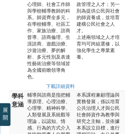
心理師、社會工作師
政管理之人才；另一
與學校輔導教師的科
則為提供公民與社會
系。師資齊全多元，
的師資養成，並培育
在學校輔導、社區工
建構公民社會之人
作、家族治療、諮商
才。
督導、諮商倫理、生
上述兩領域之人才培
涯諮商、遊戲治療、
育均可跨組選修，以
沙遊治療、夢的解
強化學生之專業素
析、多元性別及表達
養。
性藝術治療等領域皆
為全國前瞻領導角
色。
下載詳細資料
輔導與諮商是指把輔
本系課程兼顧理論與
學科
導原理、心理治療、
實務發展，係以培育
意涵
心理學、精神科學、
公共治理人才與公民
展
人類發展及系統觀等
社會師資作為教學與
開
理論，以認知、情
研究之主軸，並依據
感、行為的方式介入
本系設立目標，進行