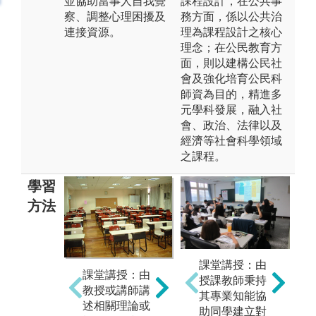
並協助當事人自我覺
課程設計，在公共事
察、調整心理困擾及
務方面，係以公共治
連接資源。
理為課程設計之核心
理念；在公民教育方
面，則以建構公民社
會及強化培育公民科
師資為目的，精進多
元學科發展，融入社
會、政治、法律以及
經濟等社會科學領域
之課程。
學習
方法
實作教學：學
課堂講授：由
團
課堂講授：由
生自大二、大
授課教師秉持
同
教授或講師講
三開始即必須
其專業知能協
學
述相關理論或
定期至中學或
助同學建立對