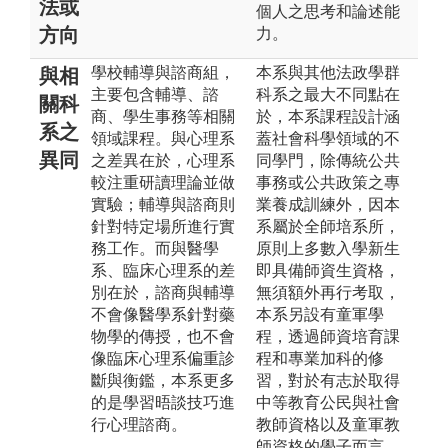
法或
個人之思考和論述能
方向
力。
學校輔導與諮商組，
本系與其他法政學群
與相
主要包含輔導、諮
科系之最大不同點在
關科
商、學生事務等相關
於，本系課程設計涵
系之
領域課程。與心理系
蓋社會科學領域的不
異同
之差異在於，心理系
同學門，除傳統公共
較注重研讀理論並做
事務或公共政策之專
實驗；輔導與諮商則
業養成訓練外，因本
針對特定場所進行實
系屬於全師培系所，
務工作。而與醫學
原則上多數入學新生
系、臨床心理系的差
即具備師資生資格，
別在於，諮商與輔導
無須額外再行考取，
不會像醫學系針對藥
本系另設有童軍學
物學的傳授，也不會
程，透過師資培育課
像臨床心理系偏重診
程和專業加科的修
斷與衡鑑，本系更多
習，對於有志於取得
的是學習晤談技巧進
中等教育公民與社會
行心理諮商。
教師資格以及童軍教
師資格的學子而言，