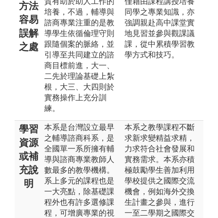
質有助於助人工作的
僅藉由課程講授培養
方法
培養，不過，輔導與
同學之專業知識，亦
容易
諮商專業注重的是教
強調親赴高中課堂實
誤解
導學生依循倫理守則
地見習並參與觀課議
跟隨個案的脈絡，並
課，從中累積學習教
之處
引導至共同建立的諮
學方式和技巧。
商目標前進，大一、
二先於理論基礎上紮
根，大三、大四則於
實務操作上充分訓
練。
本系是台灣設立最早
本系之教學課程不斷
學習
之輔導諮商科系，是
求新求變精益求精，
資源
全國單一系所擁有輔
力求符合社會發展和
或補
導與諮商專業教師人
實務需求。本系亦積
充說
數最多的教學機構。
極鼓勵學生善加利用
系上多元的課程也是
學校提供之國際交流
明
一大亮點，除基礎課
機會，例如海外交換
程外也有許多選修課
生計畫之參與，進行
程，可增廣專業的視
一至二學期之國際交