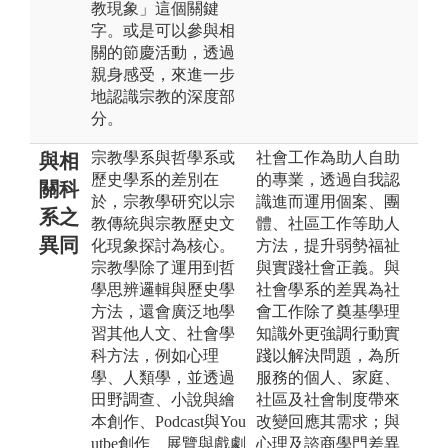
教現象」這個關鍵
字。或是可以參與相
關的節慶活動，透過
親身感受，來進一步
地認識宗教的深度部
分。
宗教學系與哲學系或
社會工作為助人自助
與相
歷史學系的差別在
的專業，透過自我認
關科
於，宗教學研究以宗
識進而運用個案、團
系之
教傳統與宗教歷史文
體、社區工作等助人
異同
化現象探討為核心。
方法，提升弱勢福祉
宗教學除了運用到哲
與實踐社會正義。與
學思辨邏輯與歷史學
社會學系的差異為社
方法，還會廣泛地學
會工作除了奠基學理
習其他人文、社會學
知識外更強調行動實
科方法，例如心理
踐以解決問題，為所
學、人類學，並透過
服務的個人、家庭、
田野調查、小說與繪
社區及社會制度帶來
本創作、Podcast與You
改變回應其需求；與
utbe創作、展覽與戲劇
心理及諮商學門差異