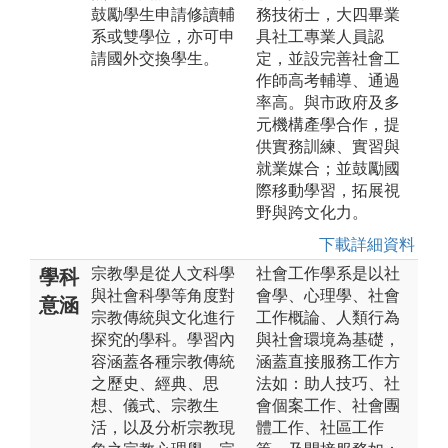
鼓勵學生申請修讀輔
務技術士，大四畢業
系或雙學位，亦可申
具社工專業人員認
請國外交換學生。
定，並設完善社會工
作師高考輔導、通過
率高。與市政府及多
元機構產學合作，提
供實務訓練、實習與
就業媒合；並鼓勵國
際移動學習，拓展視
野與跨文化力。
下載詳細資料
宗教學是從人文科學
社會工作學系是以社
學科
與社會科學等角度對
會學、心理學、社會
意涵
宗教傳統與文化進行
工作概論、人類行為
探究的學科。學習內
與社會環境為基礎，
容涵蓋各種宗教傳統
涵蓋直接服務工作方
之歷史、經典、思
法如：助人技巧、社
想、儀式、宗教生
會個案工作、社會團
活，以及分析宗教現
體工作、社區工作