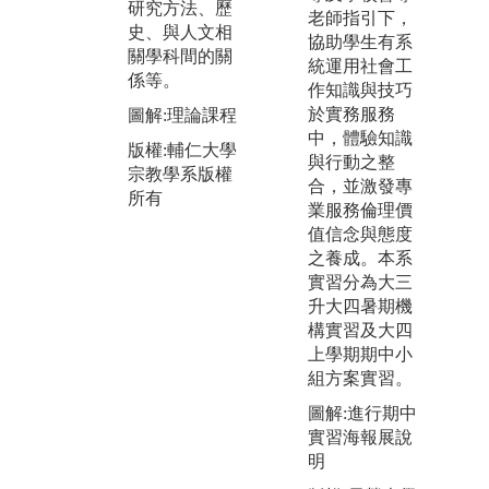
研究方法、歷
老師指引下，
能
圖解:學生進行
史、與人文相
協助學生有系
論
田野調查照片
關學科間的關
統運用社會工
彼
係等。
版權:輔仁大學
作知識與技巧
識
宗教學系版權
於實務服務
圖解:理論課程
圖
所有
中，體驗知識
討
版權:輔仁大學
與行動之整
宗教學系版權
版
合，並激發專
所有
宗
業服務倫理價
所
值信念與態度
之養成。本系
實習分為大三
升大四暑期機
構實習及大四
上學期期中小
組方案實習。
圖解:進行期中
實習海報展說
明