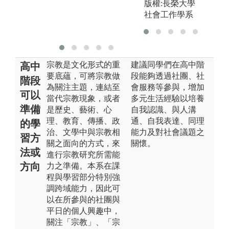
版權:長榮大學
社會工作學系
宗教是文化形式的重
建議同學們在高中階
高中
要底蘊，可將宗教做
段能夠透過社團、社
階段
為關注主題，連結至
會服務等參與，增加
可以
當代宗教現象，或者
多元生活經驗以培養
準備
是歷史、藝術、心
自我認識、與人溝
理、教育、傳播、政
通、自我表達、同理
的學
治、文學中與宗教相
能力及對社會議題之
習方
關之面向的方式，來
關懷。
法或
進行宗教研究所需能
方向
力之準備。本系在課
程與學習部分特別強
調跨域能力，因此可
以在所參與的社團與
平日的個人興趣中，
關注「宗教」、「宗