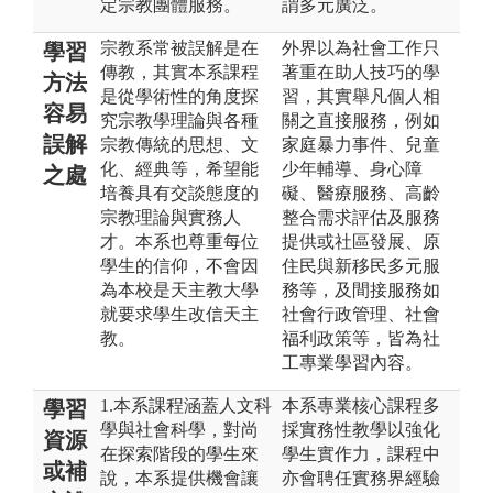
定宗教團體服務。
謂多元廣泛。
宗教系常被誤解是在
外界以為社會工作只
學習
傳教，其實本系課程
著重在助人技巧的學
方法
是從學術性的角度探
習，其實舉凡個人相
容易
究宗教學理論與各種
關之直接服務，例如
誤解
宗教傳統的思想、文
家庭暴力事件、兒童
化、經典等，希望能
少年輔導、身心障
之處
培養具有交談態度的
礙、醫療服務、高齡
宗教理論與實務人
整合需求評估及服務
才。本系也尊重每位
提供或社區發展、原
學生的信仰，不會因
住民與新移民多元服
為本校是天主教大學
務等，及間接服務如
就要求學生改信天主
社會行政管理、社會
教。
福利政策等，皆為社
工專業學習內容。
1.本系課程涵蓋人文科
本系專業核心課程多
學習
學與社會科學，對尚
採實務性教學以強化
資源
在探索階段的學生來
學生實作力，課程中
或補
說，本系提供機會讓
亦會聘任實務界經驗