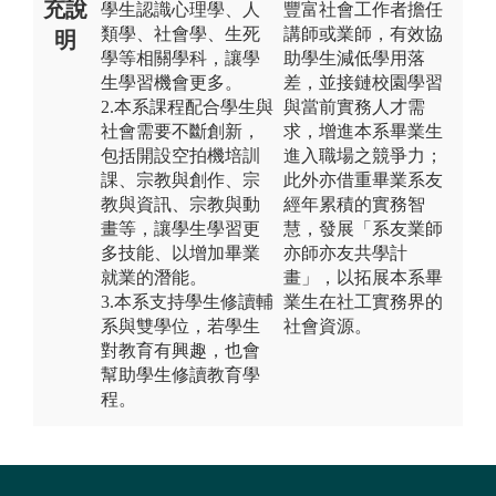
充說
學生認識心理學、人
豐富社會工作者擔任
類學、社會學、生死
講師或業師，有效協
明
學等相關學科，讓學
助學生減低學用落
生學習機會更多。
差，並接鏈校園學習
2.本系課程配合學生與
與當前實務人才需
社會需要不斷創新，
求，增進本系畢業生
包括開設空拍機培訓
進入職場之競爭力；
課、宗教與創作、宗
此外亦借重畢業系友
教與資訊、宗教與動
經年累積的實務智
畫等，讓學生學習更
慧，發展「系友業師
多技能、以增加畢業
亦師亦友共學計
就業的潛能。
畫」，以拓展本系畢
3.本系支持學生修讀輔
業生在社工實務界的
系與雙學位，若學生
社會資源。
對教育有興趣，也會
幫助學生修讀教育學
程。