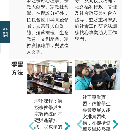
象之宗教心理學、宗
等，及間接服務如：
教人類學、宗教社會
社會福利行政、管理
學。在理論分析外，
及社會政策與社會立
也包含應用與實踐領
法等，並著重科學思
域，如宗教與自媒
維社會工作研究法訓
展
體、殯葬禮儀、生命
練核心專業助人工作
開
教育、文創產業、宗
學門。
教資訊應用，與數位
人文等。
學習
方法
田野調查法：
社工專業實
小
理論課程：講
進行宗教田野
習：依據學生
法
授宗教學與各
調查，觀察、
專業發展興趣
專
宗教傳統的基
記錄宗教行
安排實習機
討
礎與進階知
為、儀式等，
構，在機構督
他
識、宗教學的
並進行分析。
導及學校督導
合