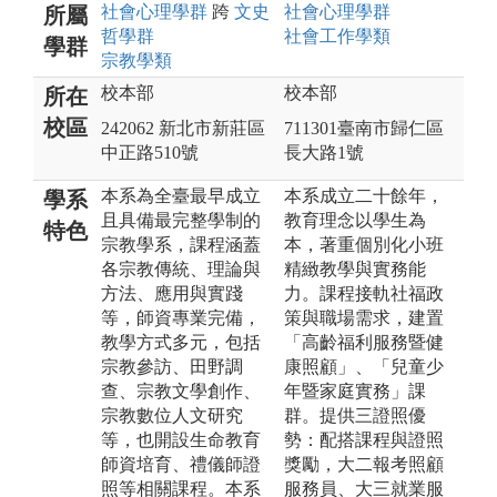
社會心理
學群
跨
文史
社會心理
學群
所屬
哲
學群
社會工作
學類
學群
宗教
學類
校本部
校本部
所在
校區
242062 新北市新莊區
711301臺南市歸仁區
中正路510號
長大路1號
本系為全臺最早成立
本系成立二十餘年，
學系
且具備最完整學制的
教育理念以學生為
特色
宗教學系，課程涵蓋
本，著重個別化小班
各宗教傳統、理論與
精緻教學與實務能
方法、應用與實踐
力。課程接軌社福政
等，師資專業完備，
策與職場需求，建置
教學方式多元，包括
「高齡福利服務暨健
宗教參訪、田野調
康照顧」、「兒童少
查、宗教文學創作、
年暨家庭實務」課
宗教數位人文研究
群。提供三證照優
等，也開設生命教育
勢：配搭課程與證照
師資培育、禮儀師證
獎勵，大二報考照顧
照等相關課程。本系
服務員、大三就業服