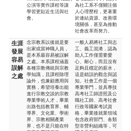
公演等實作課程等讓
為社工系不僅關注個
學習更貼近生活與社
人心理歷程，更著重
會。
於連結資源、改善環
境關係，甚至為推動
社會改革而努力。
念宗教系以後就是要
一般人易將社工與志
生涯
出家或當神職人員，
工、義工混淆，認為
發展
是本系最容易被誤解
助人工作僅需要愛
容易
之處。本系課程涵蓋
心、耐心，而且沒有
誤解
各種宗教傳統與宗教
足夠且穩定的薪水，
學知識，且課程除理
這是錯誤的觀念與認
之處
論外，也兼顧應用與
知。社會工作是一個
實務，希望培養出能
專業學門，並具專技
進行宗教交談的宗教
高考社工師證照及公
專業學術人才，畢業
職社工師、高考社會
出路包括教育界、輔
行政等國家考試資
導界、文化業、學術
格，畢業後就業領域
界、宗教相關產業
包含政府部門、各類
界，也不是只能在特
型非營利組織等，可