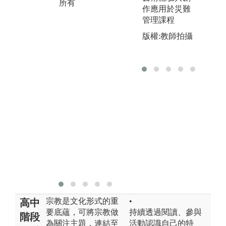
所有
宗
作應用於災難
所
管理課程
版權:教師拍攝
宗教是文化形式的重
•
高中
要底蘊，可將宗教做
持續透過閱讀、參與
階段
為關注主題，連結至
活動認識自己的特