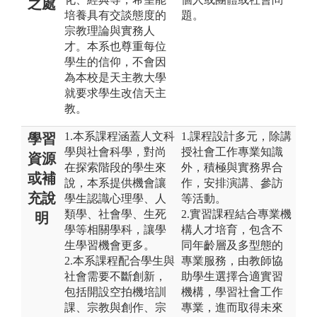
之處
培養具有交談態度的
題。
宗教理論與實務人
才。本系也尊重每位
學生的信仰，不會因
為本校是天主教大學
就要求學生改信天主
教。
1.本系課程涵蓋人文科
1.課程設計多元，除講
學習
學與社會科學，對尚
授社會工作專業知識
資源
在探索階段的學生來
外，積極與實務界合
或補
說，本系提供機會讓
作，安排演講、參訪
充說
學生認識心理學、人
等活動。
類學、社會學、生死
2.實習課程結合專業機
明
學等相關學科，讓學
構人才培育，包含不
生學習機會更多。
同年齡層及多型態的
2.本系課程配合學生與
專業服務，由教師協
社會需要不斷創新，
助學生選擇合適實習
包括開設空拍機培訓
機構，學習社會工作
課、宗教與創作、宗
專業，進而取得未來