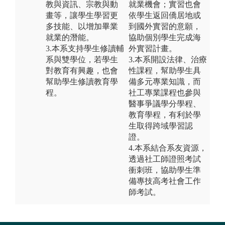
教與資訊、宗教與動
就業機會；實習也會
畫等，讓學生學習更
依學生返回僑居地或
多技能、以增加畢業
到國外實習的意願，
就業的潛能。
協助個別學生完成海
3.本系支持學生修讀輔
外實習計畫。
系與雙學位，若學生
3.本系開設法律、治療
對教育有興趣，也會
性課程，幫助學生具
幫助學生修讀教育學
備多元專業知識，而
程。
社工專業課程也參與
醫事爭議學分學程、
教育學程，有利於學
生取得跨域學習認
證。
4.本系結合系友資源，
透過社工師證照考試
衝刺班，協助學生準
備專技高考社會工作
師考試。