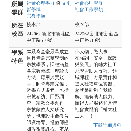
社會心理
學群
跨
文史
社會心理
學群
所屬
哲
學群
社會工作
學類
學群
宗教
學類
校本部
校本部
所在
校區
242062 新北市新莊區
242062 新北市新莊區
中正路510號
中正路510號
本系為全臺最早成立
小人物，做大事。
學系
且具備最完整學制的
在強調「安全、保護
特色
宗教學系，課程涵蓋
與發展」的輔大社工
各宗教傳統、理論與
系學習助人技巧、領
方法、應用與實踐
域課程、方案實作和
等，師資專業完備，
進入社福單位實習，
教學方式多元，包括
您就是能夠自我瞭
宗教參訪、田野調
解、擁有助人能力、
查、宗教文學創作、
懂得人群服務和具體
宗教數位人文研究
社會實踐的「輔大社
等，也開設生命教育
工人」！
師資培育、禮儀師證
下載詳細資料
照等相關課程。本系