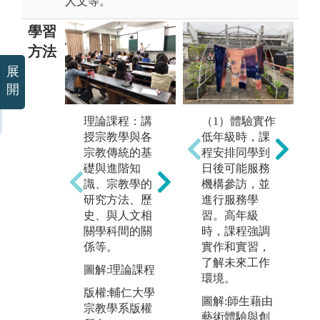
人文等。
學習
方法
展
開
田野調查法：
小
理論課程：講
（1）體驗實作
進行宗教田野
法
授宗教學與各
低年級時，課
調查，觀察、
專
宗教傳統的基
程安排同學到
記錄宗教行
討
礎與進階知
日後可能服務
為、儀式等，
他
識、宗教學的
機構參訪，並
並進行分析。
合
研究方法、歷
進行服務學
能
圖解:學生進行
史、與人文相
習。高年級
論
田野調查照片
關學科間的關
時，課程強調
彼
係等。
實作和實習，
版權:輔仁大學
識
了解未來工作
宗教學系版權
圖解:理論課程
圖
環境。
所有
討
版權:輔仁大學
圖解:師生藉由
宗教學系版權
版
藝術體驗與創