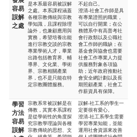
是本系最容易被誤解
不起自己。
容易
之處。本系課程涵蓋
澄清-社會工作師是具
誤解
各種宗教傳統與宗教
有專業證照的職業，
學知識，且課程除理
可以自行開業；在公
之處
論外，也兼顧應用與
務體系中有高普考社
實務，希望培養出能
會行政類以及公職社
進行宗教交談的宗教
會工作師的職缺；在
專業學術人才，畢業
基金會與協會也需要
出路包括教育界、輔
社會工作專業人力提
導界、文化業、學術
供服務對象各項協
界、宗教相關產業
助；近年政府推動社
界，也不是只能在特
會安全網計劃以及長
定宗教團體服務。
期照顧產業，社會工
作薪資具有保障。
宗教系常被誤解是在
誤解-社工系的學生一
學習
傳教，其實本系課程
定要很有愛心。
方法
是從學術性的角度探
澄清-社工系學生需要
容易
究宗教學理論與各種
學習專業知能，並能
誤解
宗教傳統的思想、文
運用社會資源來改善
化、經典等，希望能
個人或團體或社會問