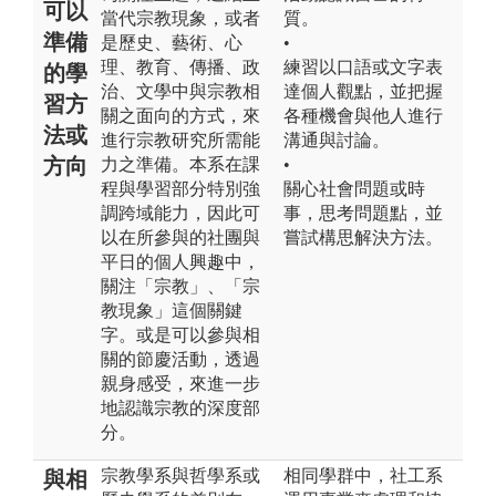
可以
當代宗教現象，或者
質。
準備
是歷史、藝術、心
•
理、教育、傳播、政
練習以口語或文字表
的學
治、文學中與宗教相
達個人觀點，並把握
習方
關之面向的方式，來
各種機會與他人進行
法或
進行宗教研究所需能
溝通與討論。
方向
力之準備。本系在課
•
程與學習部分特別強
關心社會問題或時
調跨域能力，因此可
事，思考問題點，並
以在所參與的社團與
嘗試構思解決方法。
平日的個人興趣中，
關注「宗教」、「宗
教現象」這個關鍵
字。或是可以參與相
關的節慶活動，透過
親身感受，來進一步
地認識宗教的深度部
分。
宗教學系與哲學系或
相同學群中，社工系
與相