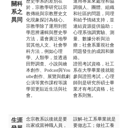
歷史學系的差別在
運用專業來處理和協
關科
於，宗教學研究以宗
調個人、團體、組織
系之
教傳統與宗教歷史文
和社區的問題，同理
異同
化現象探討為核心。
和給予情緒支持，並
宗教學除了運用到哲
連結資源提供協助；
學思辨邏輯與歷史學
心理系強調實驗、測
方法，還會廣泛地學
量、數據分析與治
習其他人文、社會學
療；社會系重視社會
科方法，例如心理
問題發生的成因和脈
學、人類學，並透過
絡。
田野調查、小說與繪
證照考試資格，社工
本創作、Podcast與You
系在大學畢業後就能
utbe創作、展覽與戲劇
參與證照考試，心理
公演等實作課程等讓
師則是研究所碩士畢
學習更貼近生活與社
業才有考試資格，社
會。
會系則無。
念宗教系以後就是要
誤解-社工系畢業就是
生涯
出家或當神職人員，
要做志工；做社工養
發展