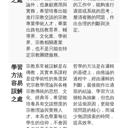
論外，也兼顧應用與
的工作中，能夠進行
實務，希望培養出能
適當或系統的思考，
進行宗教交談的宗教
釐清複雜的問題，作
專業學術人才，畢業
出合理的判斷與決
出路包括教育界、輔
定。
導界、文化業、學術
界、宗教相關產業
界，也不是只能在特
定宗教團體服務。
宗教系常被誤解是在
哲學的方法是在邏輯
學習
傳教，其實本系課程
的基礎上，由推論的
方法
是從學術性的角度探
過程中，經由邏輯的
容易
究宗教學理論與各種
判斷，最後能作出適
誤解
宗教傳統的思想、文
當的結論。學習方法
化、經典等，希望能
雖較為抽象，但也由
之處
培養具有交談態度的
於這個原因，更能發
宗教理論與實務人
現問題的核心，而減
才。本系也尊重每位
少無謂摸索的時間，
學生的信仰，不會因
提高效率。