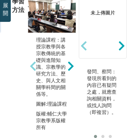
學習
展
方法
開
未上傳圖片
田野調查法：
小
理論課程：講
進行宗教田野
法
授宗教學與各
調查，觀察、
專
宗教傳統的基
記錄宗教行
討
礎與進階知
為、儀式等，
他
識、宗教學的
並進行分析。
合
發問、察問：
研究方法、歷
能
發現所看到的
圖解:學生進行
史、與人文相
論
內容已有疑問
田野調查照片
關學科間的關
彼
之處，就應查
係等。
版權:輔仁大學
識
詢相關資料，
宗教學系版權
圖解:理論課程
或找人詢問
圖
所有
（即複習）。
討
版權:輔仁大學
宗教學系版權
版
所有
宗
所