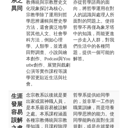
系之
教傳統與宗教歷史文
亦從哲學諮商的面
異同
化現象探討為核心。
向，將哲學運用在對
宗教學除了運用到哲
人的認識與處理人所
學思辨邏輯與歷史學
面對的問題上。使得
方法，還會廣泛地學
哲學不再僅為象牙塔
習其他人文、社會學
中的知識，而能更進
科方法，例如心理
一步走入人群，對我
學、人類學，並透過
們生活中的各種問
田野調查、小說與繪
題，提供一個可能的
本創作、Podcast與You
解答。
utbe創作、展覽與戲劇
公演等實作課程等讓
學習更貼近生活與社
會。
念宗教系以後就是要
哲學系提供給同學
生涯
出家或當神職人員，
的，並非單一工作的
發展
是本系最容易被誤解
職業訓練，而是培養
容易
之處。本系課程涵蓋
同學思辨的能力。使
誤解
各種宗教傳統與宗教
同學能夠在面對生涯
學知識，且課程除理
規劃，或是在就業後
之處