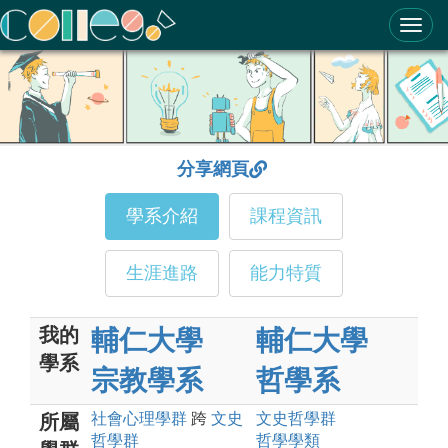
ColleGo! 大學選才與高中育才輔助系統
分享網頁
學系介紹
課程資訊
生涯進路
能力特質
我的
輔仁大學
輔仁大學
學系
宗教學系
哲學系
社會心理
學群
跨
文史
文史哲
學群
所屬
哲
學群
哲學
學類