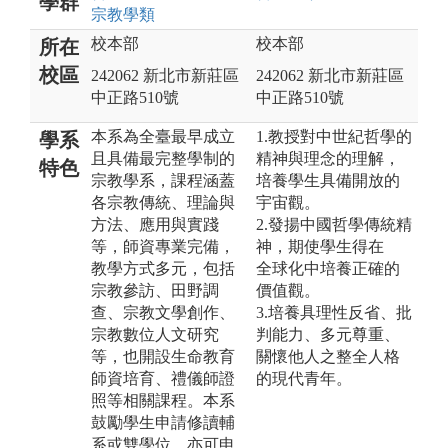
學群
宗教
學類
校本部
校本部
所在
校區
242062 新北市新莊區
242062 新北市新莊區
中正路510號
中正路510號
本系為全臺最早成立
1.教授對中世紀哲學的
學系
且具備最完整學制的
精神與理念的理解，
特色
宗教學系，課程涵蓋
培養學生具備開放的
各宗教傳統、理論與
宇宙觀。
方法、應用與實踐
2.發揚中國哲學傳統精
等，師資專業完備，
神，期使學生得在
教學方式多元，包括
全球化中培養正確的
宗教參訪、田野調
價值觀。
查、宗教文學創作、
3.培養具理性反省、批
宗教數位人文研究
判能力、多元尊重、
等，也開設生命教育
關懷他人之整全人格
師資培育、禮儀師證
的現代青年。
照等相關課程。本系
鼓勵學生申請修讀輔
系或雙學位，亦可申