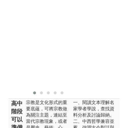
宗教是文化形式的重
一、閱讀文本理解名
高中
要底蘊，可將宗教做
家學者學說，查找資
階段
為關注主題，連結至
料分析及討論歸納。
可以
當代宗教現象，或者
二、中西哲學兼容並
準備
是歷史、藝術、心
蓄，強調古今對話與