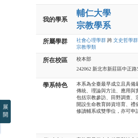
輔仁大學
我的學系
宗教學系
社會心理
學群
跨
文史哲
學群
所屬學群
宗教
學類
校本部
所在校區
242062 新北市新莊區中正路
本系為全臺最早成立且具備
學系特色
傳統、理論與方法、應用與
包括宗教參訪、田野調查、
開設生命教育師資培育、禮
展
修讀輔系或雙學位，亦可申
開