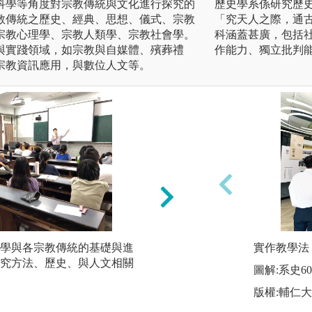
科學等角度對宗教傳統與文化進行探究的
歷史學系係研究歷
教傳統之歷史、經典、思想、儀式、宗教
「究天人之際，通
宗教心理學、宗教人類學、宗教社會學。
科涵蓋甚廣，包括
與實踐領域，如宗教與自媒體、殯葬禮
作能力、獨立批判
宗教資訊應用，與數位人文等。
學與各宗教傳統的基礎與進
田野調查法：進行
實作教學法
究方法、歷史、與人文相關
教行為、儀式等，
圖解:系史
圖解:學生進行田野
版權:輔仁
版權:輔仁大學宗