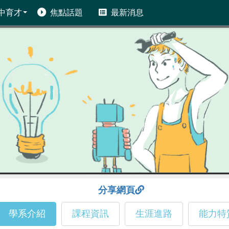
中育才
焦點話題
最新消息
分享網頁
學系介紹
課程資訊
生涯進路
能力特