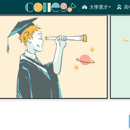
大學選才
高
ColleGo! 大學選才與高中育才輔助系統