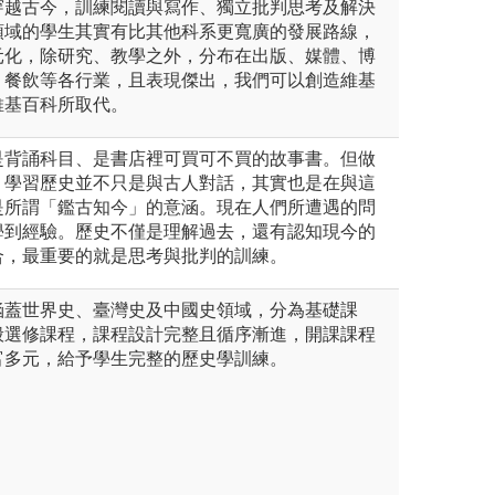
穿越古今，訓練閱讀與寫作、獨立批判思考及解決
領域的學生其實有比其他科系更寬廣的發展路線，
元化，除研究、教學之外，分布在出版、媒體、博
、餐飲等各行業，且表現傑出，我們可以創造維基
維基百科所取代。
是背誦科目、是書店裡可買可不買的故事書。但做
，學習歷史並不只是與古人對話，其實也是在與這
是所謂「鑑古知今」的意涵。現在人們所遭遇的問
學到經驗。歷史不僅是理解過去，還有認知現今的
合，最重要的就是思考與批判的訓練。
涵蓋世界史、臺灣史及中國史領域，分為基礎課
般選修課程，課程設計完整且循序漸進，開課課程
富多元，給予學⽣完整的歷史學訓練。