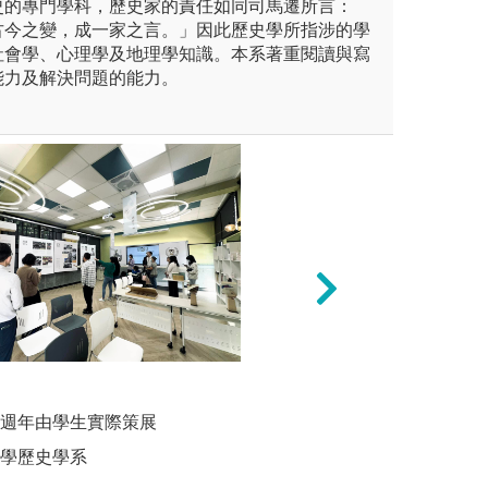
史的專門學科，歷史家的責任如同司馬遷所言：
古今之變，成一家之言。」因此歷史學所指涉的學
社會學、心理學及地理學知識。本系著重閱讀與寫
能力及解決問題的能力。
宗教田野調查，觀察、記錄宗
小組動力討論法：
互動探究
並進行分析。
培養與他人進行團
60週年由學生實際策展
圖解:米丹
論過程中提升彼此
調查照片
大學歷史學系
版權:輔仁
圖解:小組動力討
教學系版權所有