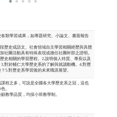
版權:輔仁大學宗
校各類學習成果，如專題研究、小論文、書面報告
階段歷史或語文、社會領域自主學習相關經歷與具體
參加社團活動具有特殊表現或擔任社團幹部之證明。
與歷史相關的學習歷程。2.說明個人特質、專長以及
3.對於輔仁大學歷史系的了解與就讀動機。4.對歷
？5.對歷史系學習後的未來職涯展望。
域課程之多，可說是全國各大學歷史系之冠，這也
特色。
兼顧教學品質，均採小班教學制。