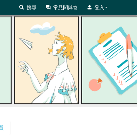
搜尋
常見問與答
登入
質