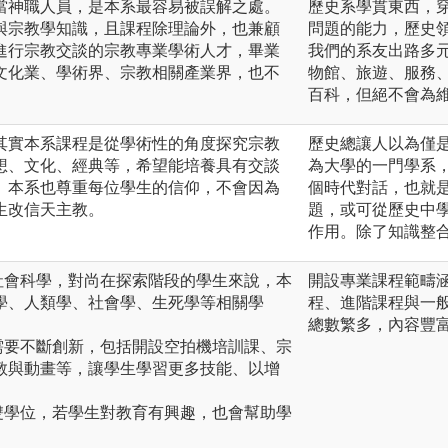
當神職人員，是本系最容易被誤解之處。
歷史系學貫東西，
與宗教學知識，且課程除理論外，也兼顧
問題的能力，歷史
進行宗教交談的宗教專業學術人才，畢業
我們的系友出路多
文化業、學術界、宗教相關產業界，也不
物館、旅遊、服務
。
百科，但絕不會為
其實本系課程是從學術性的角度探究宗教
歷史總讓人以為僅
想、文化、經典等，希望能培養具有交談
為大學的一門學系
。本系也尊重每位學生的信仰，不會因為
個時代對話，也就
生改信天主教。
題，或可從歷史中
作用。除了知識整
社會科學，對尚在探索階段的學生來說，本
開設專業課程範疇
學、人類學、社會學、生死學等相關學
程、進階課程與⼀
總數繁多，內容豐
需要不斷創新，包括開設空拍機培訓課、宗
教與動畫等，讓學生學習更多技能、以增
雙學位，若學生對教育有興趣，也會幫助學