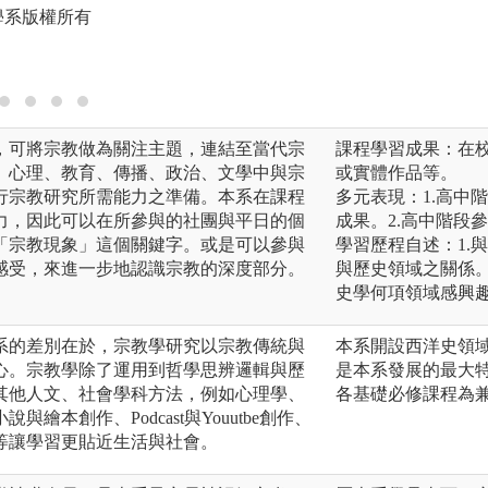
學系版權所有
，可將宗教做為關注主題，連結至當代宗
課程學習成果：在
、心理、教育、傳播、政治、文學中與宗
或實體作品等。
行宗教研究所需能力之準備。本系在課程
多元表現：1.高中
力，因此可以在所參與的社團與平日的個
成果。2.高中階段
「宗教現象」這個關鍵字。或是可以參與
學習歷程自述：1.
感受，來進一步地認識宗教的深度部分。
與歷史領域之關係。
史學何項領域感興趣
系的差別在於，宗教學研究以宗教傳統與
本系開設西洋史領
心。宗教學除了運用到哲學思辨邏輯與歷
是本系發展的最大
其他人文、社會學科方法，例如心理學、
各基礎必修課程為
繪本創作、Podcast與Youutbe創作、
等讓學習更貼近生活與社會。